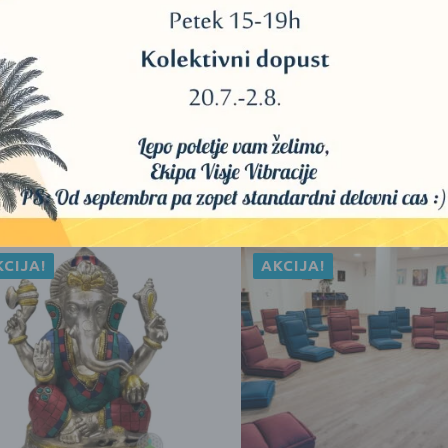
Shui-ju so: miza za učenje, v pisarni, na oltarju, v centru za
tarje, meditacije.
KCIJA!
AKCIJA!