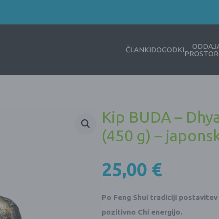
ODDAJ
ČLANKI
DOGODKI
PROSTOR
Kip BUDA – Dhya
(450 g) – japons
25,00
€
Po Feng Shui tradiciji postavitev
pozitivno Chi energijo.