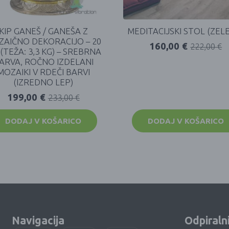
KIP GANEŠ / GANEŠA Z
MEDITACIJSKI STOL (ZEL
AIČNO DEKORACIJO – 20
160,00
€
222,00
€
(TEŽA: 3,3 KG) – SREBRNA
ARVA, ROČNO IZDELANI
MOZAIKI V RDEČI BARVI
(IZREDNO LEP)
199,00
€
233,00
€
DODAJ V KOŠARICO
DODAJ V KOŠARICO
Navigacija
Odpiraln