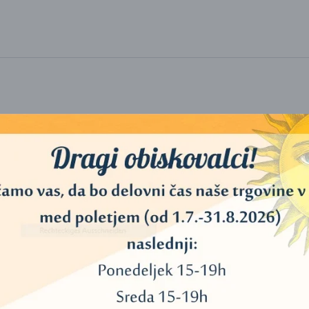
avite v prostor za meditacijo.
v prostoru prikliče pozitivno Chi energijo
gače ni spoštljivo. Vsekakor pa ne postavite kipa nižje od 75 cm
viti kip Bude nasproti vhodnih vrat, na višini vsaj 75 cm.
Bude je v dvevni sobi, nasproti vhoda.