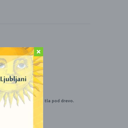
 višine od tal. Ali na tla pod drevo.