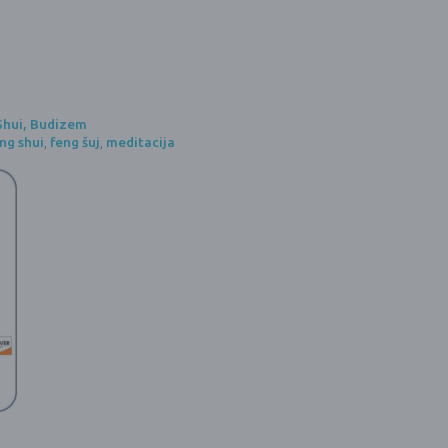
 Shui, Budizem
ng shui
,
feng šuj
,
meditacija