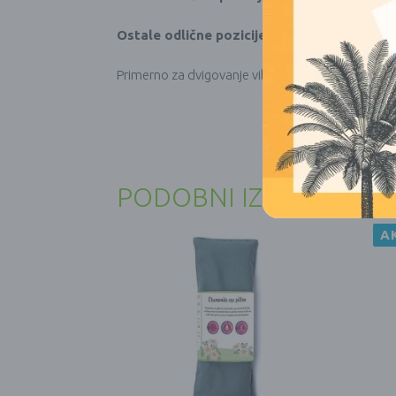
Ostale odlične pozicije za kip Bude po Feng 
Primerno za dvigovanje vibracije v prostoru, za ol
PODOBNI IZDELKI
A