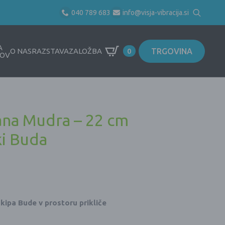
040 789 683
info@visja-vibracija.si
Search
for:
A
TRGOVINA
O NAS
RAZSTAVA
ZALOŽBA
0
OV
na Mudra – 22 cm
ki Buda
 kipa Bude v prostoru prikliče