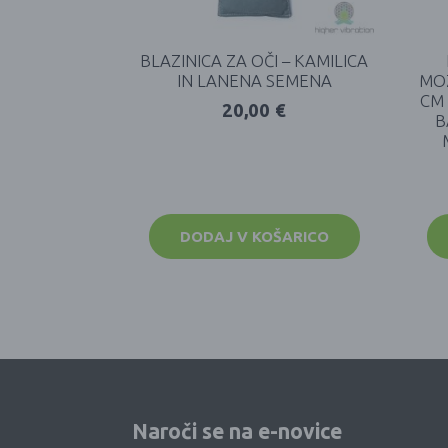
BLAZINICA ZA OČI – KAMILICA
IN LANENA SEMENA
MOZ
CM 
20,00
€
B
DODAJ V KOŠARICO
Naroči se na e-novice