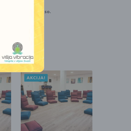
 jogo ali duhovno prakso.
AKCIJA!