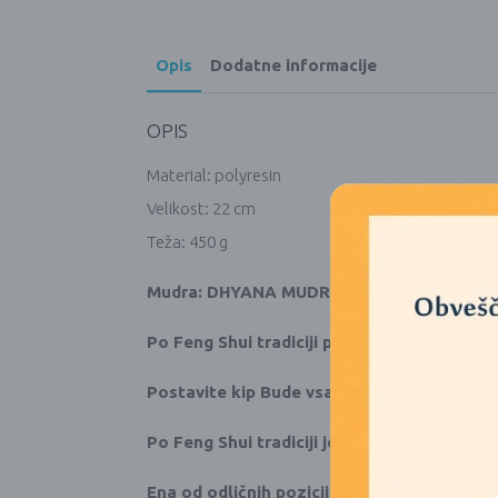
Opis
Dodatne informacije
OPIS
Material: polyresin
Velikost: 22 cm
Teža: 450 g
Mudra: DHYANA MUDRA za meditacijo – post
Po Feng Shui tradiciji postavitev kipa Bude 
Postavite kip Bude vsaj v višini oči, saj dru
Po Feng Shui tradiciji je priporočljivo posta
Ena od odličnih pozicij za postavitev kipa 