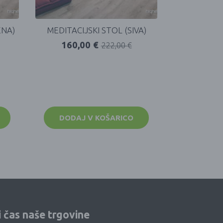
ENA)
MEDITACIJSKI STOL (SIVA)
160,00
€
222,00
€
DODAJ V KOŠARICO
i čas naše trgovine