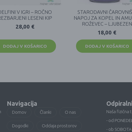
DELFINI V IGRI – ROČNO
STARODAVNI ČAROVNIŠ
REZBARJENI LESENI KIP
NAPOJ ZA KOPEL IN AM
ROŽEVEC – LJUBEZE
28,00
€
18,00
€
DODAJ V KOŠARICO
DODAJ V KOŠARICO
Navigacija
Odpiraln
n
Naša fizična 
Domov
Članki
O nas
- od PONEDE
Dogodki
Oddaja prostorov
- ob SOBOTA