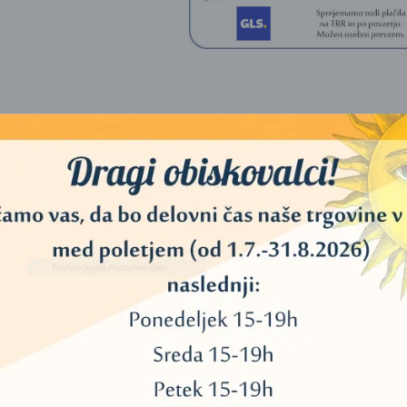
et 4 velikih rezbarij gob ustvari takojšnjo osrednjo točko v razstavah, 
kovane podlage iz parazitskega lesa, polne tekočih tekstur, zvitih vlake
ejo skulpturi bolj pristen gozdni videz, pri čemer se vsaka goba nagiba i
esenimi stebli kontrast ustvarja čudovito uravnotežen ročno izdelan zak