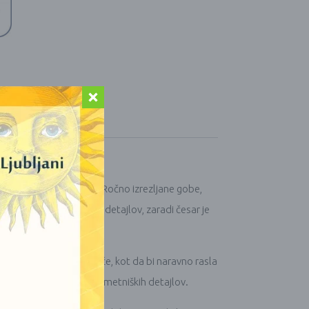
ki jih navdihuje narava. Ročno izrezljane gobe,
n in robustnih organskih detajlov, zaradi česar je
n ukrivlja nekoliko drugače, kot da bi naravno rasla
ljuček, poln topline in umetniških detajlov.