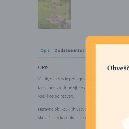
Opis
Dodatne informacije
OPIS
Visok, osupljiv in poln gozdnega značaja, ta kompl
izrezljane v Indoneziji, se dvigajo iz naravno obli
vsak kos edinstven.
Naravne oblike, ki jih ustvarja parazitski les, daj
skozi čas. V kombinaciji z gladkimi izrezljanimi l