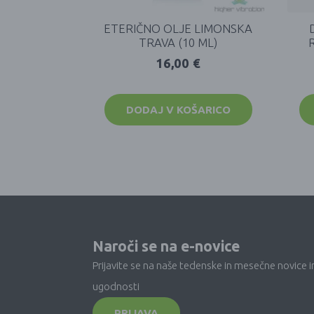
ETERIČNO OLJE LIMONSKA
TRAVA (10 ML)
16,00
€
DODAJ V KOŠARICO
Naroči se na e-novice
Prijavite se na naše tedenske in mesečne novice i
ugodnosti
PRIJAVA