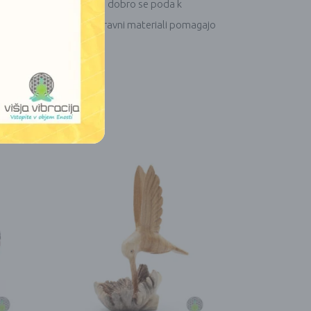
ni notranjosti. Še posebej dobro se poda k
lku, kjer tekstura in naravni materiali pomagajo