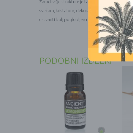
Zaradi višje strukture je ta kos idealen za dodaj
svečam, kristalom, dekoraciji iz mahu, temam pra
ustvariti bolj poglobljen razstavni prostor.
PODOBNI IZDELKI