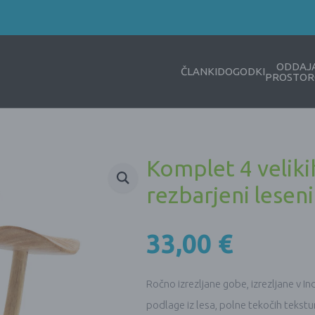
ODDAJ
ČLANKI
DOGODKI
PROSTOR
Komplet 4 velik
rezbarjeni leseni
33,00
€
Ročno izrezljane gobe, izrezljane v In
podlage iz lesa, polne tekočih tekstur