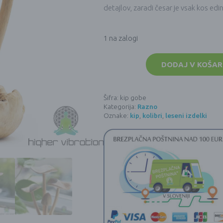
detajlov, zaradi česar je vsak kos edi
1 na zalogi
Komplet
4
DODAJ V KOŠAR
velikih
gob
-
Ročno
Šifra:
kip gobe
rezbarjeni
Kategorija:
Razno
leseni
kip
Oznake:
kip
,
kolibri
,
leseni izdelki
količina