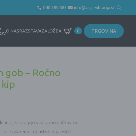
040 789 683
info@visja-vibracija.si
Search
for:
A
TRGOVINA
O NAS
RAZSTAVA
ZALOŽBA
0
OV
ih gob – Ročno
 kip
doneziji, se dvigajo iz naravno oblikovane
, zvitih vlaken in robustnih organskih