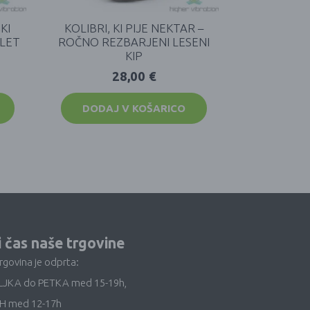
KI
KOLIBRI, KI PIJE NEKTAR –
ULET
ROČNO REZBARJENI LESENI
N
KIP
28,00
€
DODAJ V KOŠARICO
i čas naše trgovine
trgovina je odprta:
LJKA do PETKA med 15-19h,
H med 12-17h