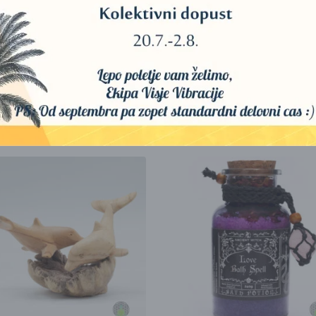
anje višine in dimenzije policam, izložbam, gozdnim zbirkam in rustikal
vljičnih vrtov ali jesensko navdihnjenemu trgovskemu blagovnemu izde