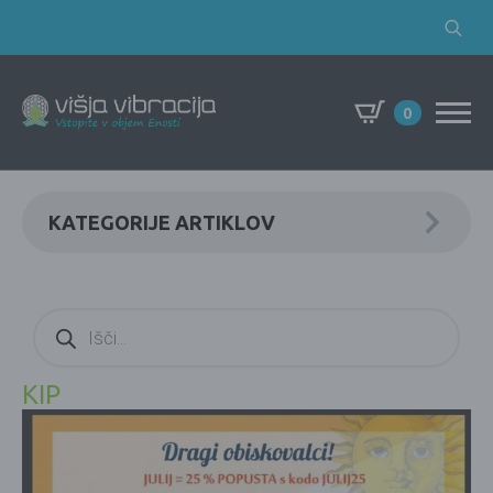
Search
for:
0
KATEGORIJE ARTIKLOV
Products
search
KIP