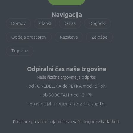
Navigacija
Domov
Članki
O nas
Dogodki
Oddaja prostorov
Razstava
Založba
Trgovina
Odpiralni čas naše trgovine
Naša fizična trgovina je odprta:
- od PONEDELJKA do PETKA med 15-19h,
- ob SOBOTAH med 12-17h
- ob nedeljah in praznikih prazniki zaprto.
Prostore pa lahko najamete za vaše dogodke kadarkoli.