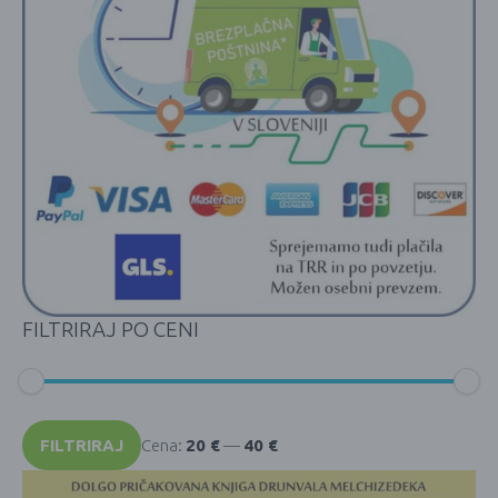
FILTRIRAJ PO CENI
Min
Max
cena
cena
FILTRIRAJ
Cena:
20 €
—
40 €