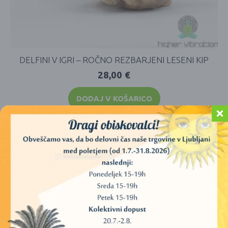
DELFINI V IGRI – ROČNO REZBARJENI LESENI KIP
28,00
€
DODAJ V KOŠARICO