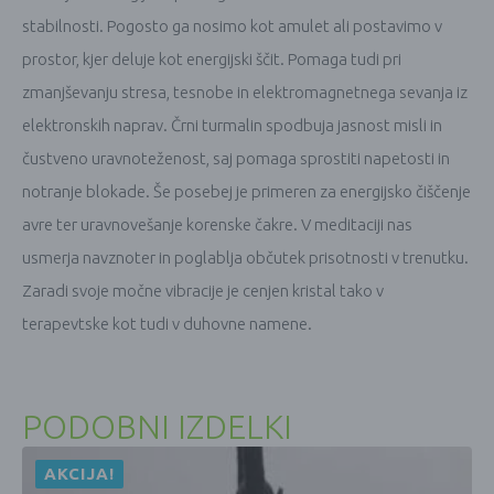
stabilnosti. Pogosto ga nosimo kot amulet ali postavimo v
prostor, kjer deluje kot energijski ščit. Pomaga tudi pri
zmanjševanju stresa, tesnobe in elektromagnetnega sevanja iz
elektronskih naprav. Črni turmalin spodbuja jasnost misli in
čustveno uravnoteženost, saj pomaga sprostiti napetosti in
notranje blokade. Še posebej je primeren za energijsko čiščenje
avre ter uravnovešanje korenske čakre. V meditaciji nas
usmerja navznoter in poglablja občutek prisotnosti v trenutku.
Zaradi svoje močne vibracije je cenjen kristal tako v
terapevtske kot tudi v duhovne namene.
PODOBNI IZDELKI
AKCIJA!