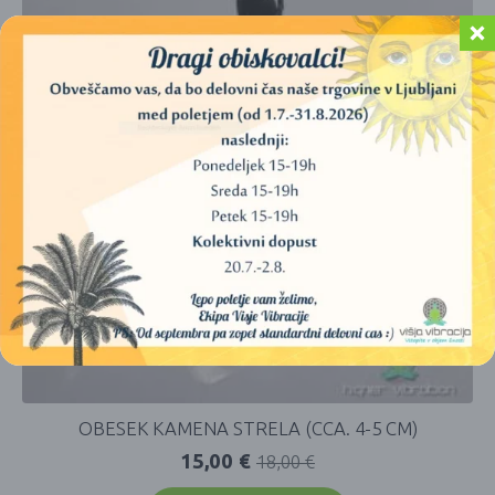
OBESEK KAMENA STRELA (CCA. 4-5 CM)
15,00
€
18,00
€