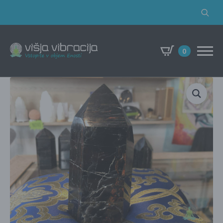
Search
for:
0