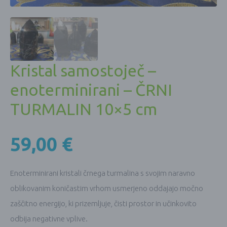
Kristal samostoječ –
enoterminirani – ČRNI
TURMALIN 10×5 cm
59,00
€
Enoterminirani kristali črnega turmalina s svojim naravno
oblikovanim koničastim vrhom usmerjeno oddajajo močno
zaščitno energijo, ki prizemljuje, čisti prostor in učinkovito
odbija negativne vplive.