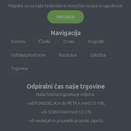
Prijavite se na naše tedenske in mesečne novice in ugodnosti
PRIJAVA
Navigacija
Domov
Članki
O nas
Dogodki
Oddaja prostorov
Razstava
Založba
Trgovina
Odpiralni čas naše trgovine
Naša fizična trgovina je odprta:
- od PONEDELJKA do PETKA med 15-19h,
- ob SOBOTAH med 12-17h
- ob nedeljah in praznikih prazniki zaprto.