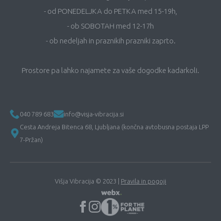
- od PONEDELJKA do PETKA med 15-19h,
- ob SOBOTAH med 12-17h
- ob nedeljah in praznikih prazniki zaprto.
Prostore pa lahko najamete za vaše dogodke kadarkoli.
040 789 683
info@visja-vibracija.si
Cesta Andreja Bitenca 68, Ljubljana (končna avtobusna postaja LPP
7-Pržan)
Višja Vibracija © 2023 |
Pravila in pogoji