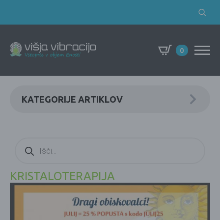
Search
for:
0
KATEGORIJE ARTIKLOV
Products
search
KRISTALOTERAPIJA