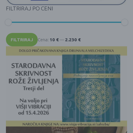
FILTRIRAJ PO CENI
Min
Max
cena
cena
FILTRIRAJ
Cena:
10 €
—
2.230 €