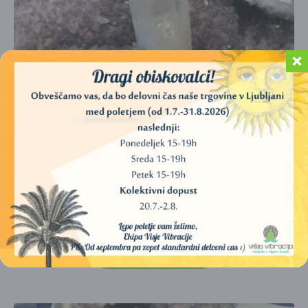
VELIKI KRISTAL AMETIST S KAMENO STRELO (CCA
35×23 CM, 14 KG)
850,00
€
DODAJ V KOŠARICO