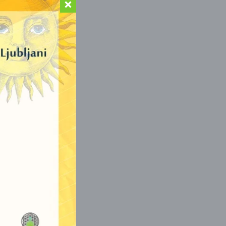
činke drugih kristalov.