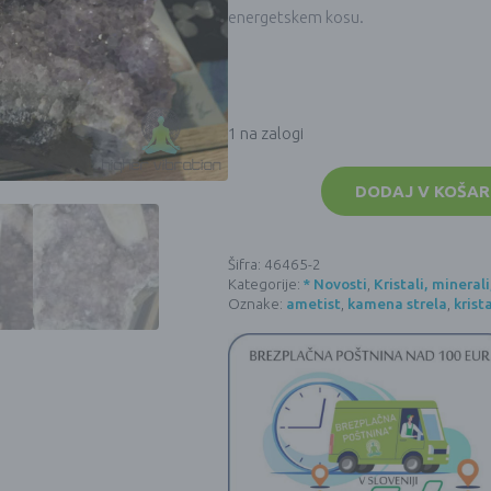
energetskem kosu.
1 na zalogi
Veliki
kristal
DODAJ V KOŠAR
AMETIST
s
KAMENO
STRELO
Šifra:
46465-2
(cca
Kategorije:
* Novosti
,
Kristali, mineral
35x23
cm,
Oznake:
ametist
,
kamena strela
,
krist
14
kg)
količina