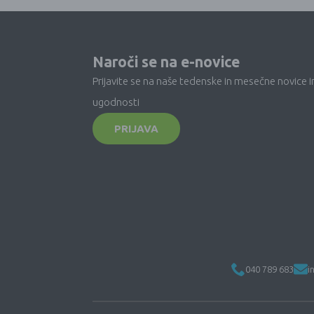
Naroči se na e-novice
Prijavite se na naše tedenske in mesečne novice i
ugodnosti
PRIJAVA
040 789 683
i