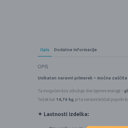
Opis
Dodatne informacije
OPIS
Unikaten naravni primerek – močna zaščita 
Ta mogočen kos združuje dve izjemni energiji –
g
Težak kar
14,76 kg
, je ta naravni kristal popoln
✦ Lastnosti izdelka: