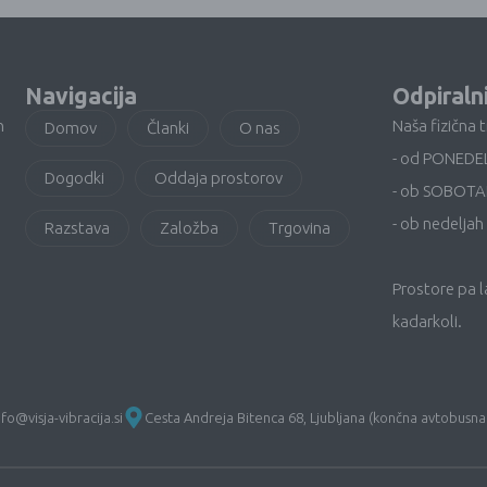
Navigacija
Odpiraln
n
Naša fizična 
Domov
Članki
O nas
- od PONEDE
Dogodki
Oddaja prostorov
- ob SOBOTA
- ob nedeljah 
Razstava
Založba
Trgovina
Prostore pa 
kadarkoli.
nfo@visja-vibracija.si
Cesta Andreja Bitenca 68, Ljubljana (končna avtobusna