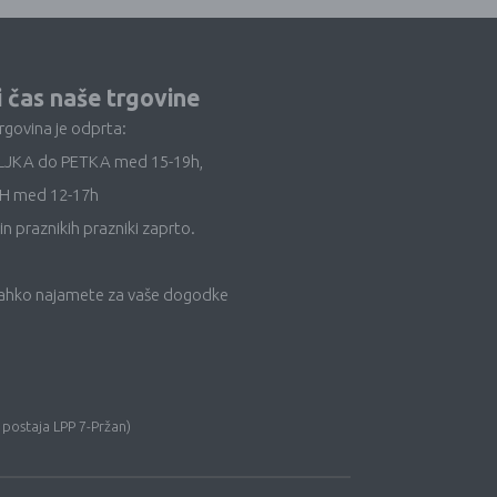
i čas naše trgovine
trgovina je odprta:
LJKA do PETKA med 15-19h,
H med 12-17h
in praznikih prazniki zaprto.
lahko najamete za vaše dogodke
 postaja LPP 7-Pržan)