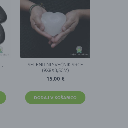
L,
SELENITNI SVEČNIK SRCE
(9X8X3,5CM)
15,00
€
DODAJ V KOŠARICO