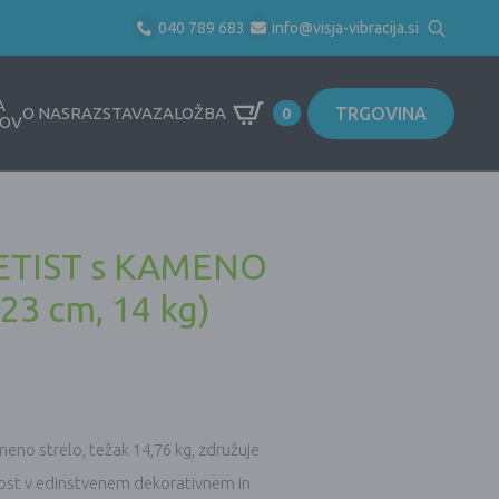
040 789 683
info@visja-vibracija.si
Search
for:
A
TRGOVINA
O NAS
RAZSTAVA
ZALOŽBA
0
OV
AMETIST s KAMENO
23 cm, 14 kg)
meno strelo, težak 14,76 kg, združuje
nost v edinstvenem dekorativnem in