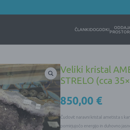
ODDAJ
ČLANKI
DOGODKI
PROSTOR
Veliki kristal 
STRELO (cca 35×
850,00
€
Čudovit naravni kristal ametista s ka
pomirjujočo energijo in duhovno jas