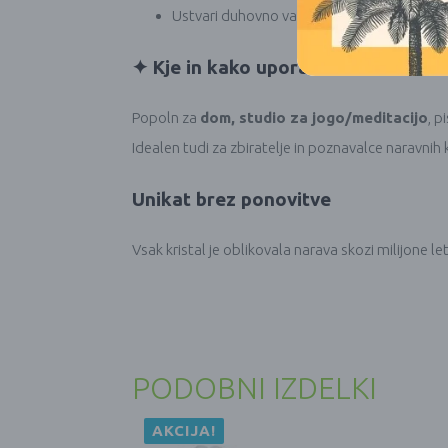
Ustvari duhovno varno okolje za meditacijo 
✦ Kje in kako uporabiti:
Popoln za
dom, studio za jogo/meditacijo
, p
Idealen tudi za zbiratelje in poznavalce naravnih 
Unikat brez ponovitve
Vsak kristal je oblikovala narava skozi milijone let
PODOBNI IZDELKI
AKCIJA!