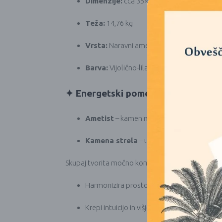
Dimenzije:
cca 35×23 cm
Teža:
14,76 kg
Vrsta:
Naravni ametist z vraslo kameno st
Barva:
Vijolično-lila kristali z mlečno-bel
✦ Energetski pomen:
Ametist
– kamen miru, meditacije in zašči
Kamena strela
– univerzalni čistilec, zna
Skupaj tvorita močno kombinacijo, ki:
Harmonizira prostor in odpravlja negativno
Krepi intuicijo in višjo zavest