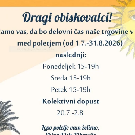
relo
im kristalom kamene strele
te. Pomaga pri sprostitvi, uravnava čustva ter spodbuja duhovno rast.
n kot “ojačevalec” energije. Prinaša jasnost, osredotočenost in okrepi u
sti