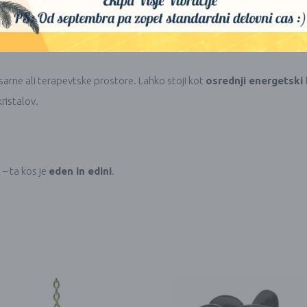
ali terapijo
isarne ali terapevtske prostore. Lahko stoji kot
osrednji energetski
kristalov.
 – ta kos je
eden in edini
.