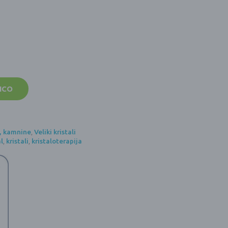
ICO
i, kamnine
,
Veliki kristali
al
,
kristali
,
kristaloterapija