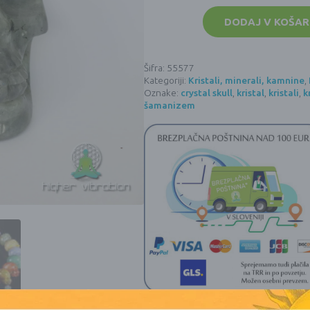
Kristalna
lobanja
DODAJ V KOŠAR
-
fluorit
4
količina
Šifra:
55577
Kategoriji:
Kristali, minerali, kamnine
,
Oznake:
crystal skull
,
kristal
,
kristali
,
k
šamanizem