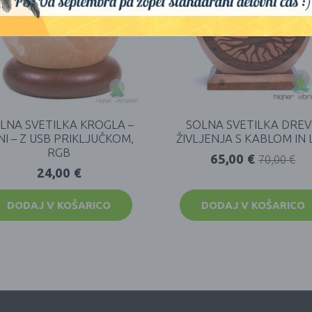
LNA SVETILKA KROGLA –
SOLNA SVETILKA DRE
NI – Z USB PRIKLJUČKOM,
ŽIVLJENJA S KABLOM IN 
RGB
65,00
€
70,00
€
24,00
€
DODAJ V KOŠARICO
DODAJ V KOŠARICO