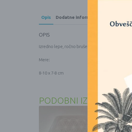
Opis
Dodatne informacije
OPIS
Izredno lepe, ročno brušene kristalne lobanje. Kris
Mere:
8-10 x 7-8 cm
PODOBNI IZDELKI