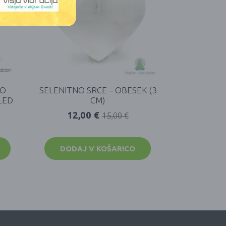
VO
SELENITNO SRCE – OBESEK (3
LED
CM)
12,00
€
15,00
€
DODAJ V KOŠARICO