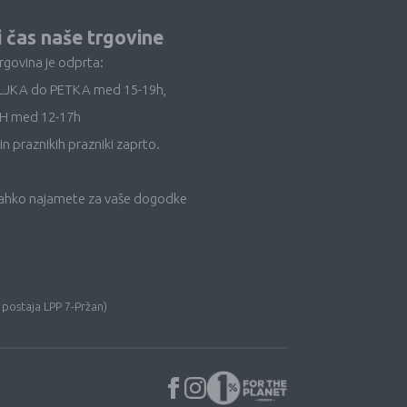
i čas naše trgovine
trgovina je odprta:
LJKA do PETKA med 15-19h,
H med 12-17h
in praznikih prazniki zaprto.
lahko najamete za vaše dogodke
 postaja LPP 7-Pržan)