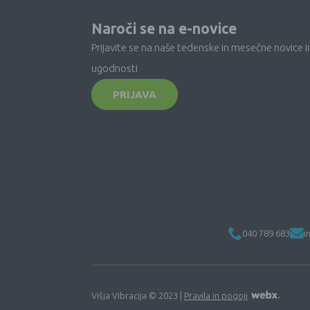
Naroči se na e-novice
Prijavite se na naše tedenske in mesečne novice i
ugodnosti
PRIJAVA
040 789 683
i
Višja Vibracija © 2023 |
Pravila in pogoji