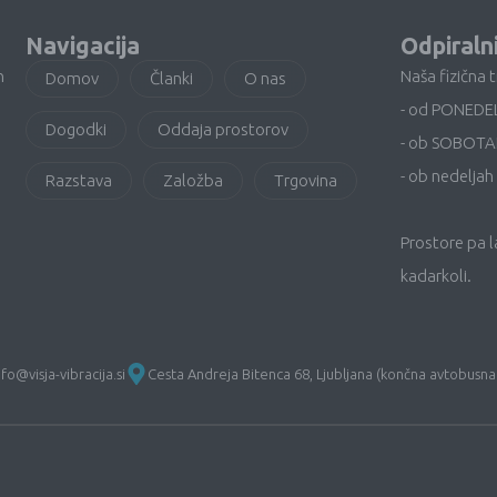
Navigacija
Odpiraln
n
Naša fizična 
Domov
Članki
O nas
- od PONEDE
Dogodki
Oddaja prostorov
- ob SOBOTA
- ob nedeljah 
Razstava
Založba
Trgovina
Prostore pa 
kadarkoli.
nfo@visja-vibracija.si
Cesta Andreja Bitenca 68, Ljubljana (končna avtobusna