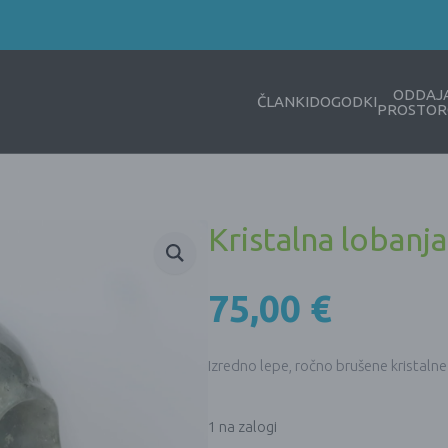
ODDAJ
ČLANKI
DOGODKI
PROSTOR
Kristalna lobanja
75,00
€
Izredno lepe, ročno brušene kristalne l
1 na zalogi