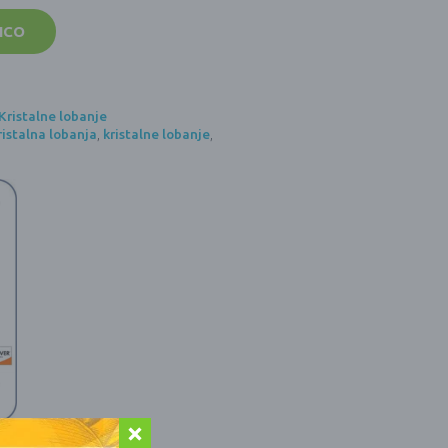
ICO
Kristalne lobanje
ristalna lobanja
,
kristalne lobanje
,