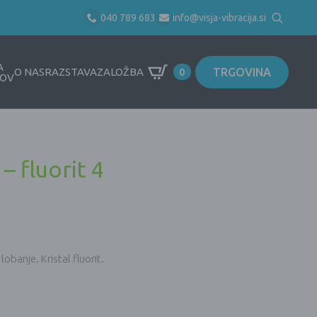
040 789 683
info@visja-vibracija.si
Search
for:
A
TRGOVINA
O NAS
RAZSTAVA
ZALOŽBA
0
OV
 – fluorit 4
obanje. Kristal fluorit.