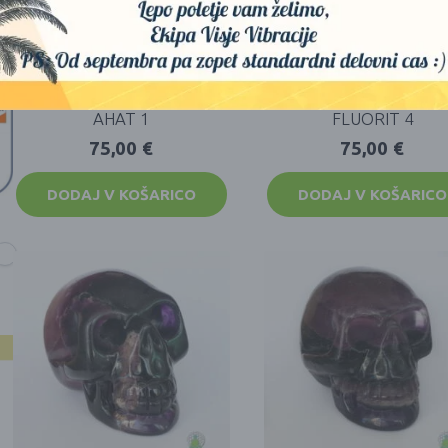
KRISTALNA LOBANJA –
KRISTALNA LOBANJA
AHAT 1
FLUORIT 4
75,00
€
75,00
€
DODAJ V KOŠARICO
DODAJ V KOŠARICO