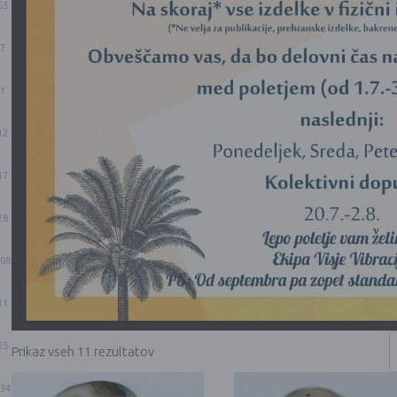
55
7
1
12
17
28
08
11
25
Prikaz vseh 11 rezultatov
34