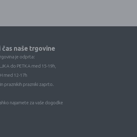
i čas naše trgovine
trgovina je odprta:
LJKA do PETKA med 15-19h,
H med 12-17h
in praznikih prazniki zaprto.
lahko najamete za vaše dogodke