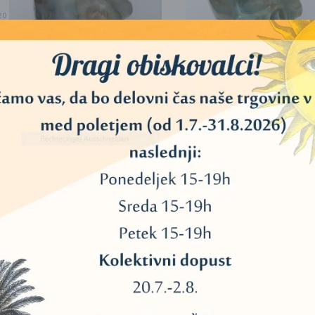
20
40
11
KRISTALNA LOBANJA –
KRISTALNA LOBANJA –
45
AHAT 2
2
122,00
€
75,00
€
34
DODAJ V KOŠARICO
DODAJ V KOŠARICO
3
13