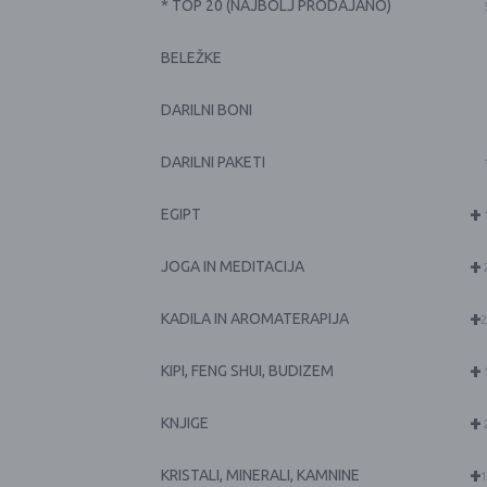
* TOP 20 (NAJBOLJ PRODAJANO)
BELEŽKE
DARILNI BONI
DARILNI PAKETI
+
EGIPT
+
JOGA IN MEDITACIJA
+
KADILA IN AROMATERAPIJA
2
+
KIPI, FENG SHUI, BUDIZEM
+
KNJIGE
+
KRISTALI, MINERALI, KAMNINE
1