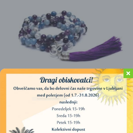
JAPAMALA, MALA, 108 KROGLIC IZ KRISTALOV
(AMETIST, AVENTURIN, KAMENA STRELA) + OM
28,00
€
30,00
€
DODAJ V KOŠARICO