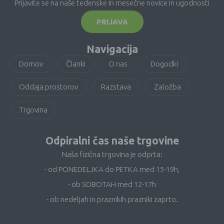
Prijavite se na naše tedenske in mesečne novice in ugodnosti
PRIJAVA
Navigacija
Domov
Članki
O nas
Dogodki
Oddaja prostorov
Razstava
Založba
Trgovina
Odpiralni čas naše trgovine
Naša fizična trgovina je odprta:
- od PONEDELJKA do PETKA med 15-19h,
- ob SOBOTAH med 12-17h
- ob nedeljah in praznikih prazniki zaprto.