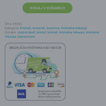
Kristalna
lobanja
DODAJ V KOŠARICO
-
žad
2
količina
Šifra:
55582
Kategoriji:
Kristali, minerali, kamnine
,
Kristalne lobanje
Oznake:
crystal skull
,
kristal
,
kristali
,
kristalna lobanja
,
kristalne
lobanje
,
šamanizem