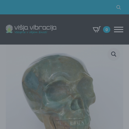
Search
for:
0