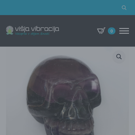
Search
for:
0