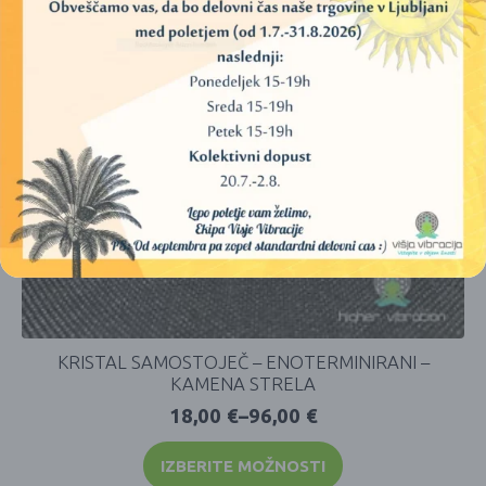
KRISTAL SAMOSTOJEČ – ENOTERMINIRANI –
KAMENA STRELA
18,00
€
–
96,00
€
IZBERITE MOŽNOSTI