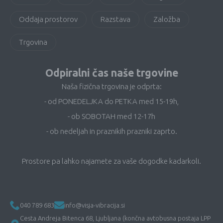
Oddaja prostorov
Razstava
Založba
Trgovina
Odpiralni čas naše trgovine
Naša fizična trgovina je odprta:
- od PONEDELJKA do PETKA med 15-19h,
- ob SOBOTAH med 12-17h
- ob nedeljah in praznikih prazniki zaprto.
Prostore pa lahko najamete za vaše dogodke kadarkoli.
040 789 683
info@visja-vibracija.si
Cesta Andreja Bitenca 68, Ljubljana (končna avtobusna postaja LPP