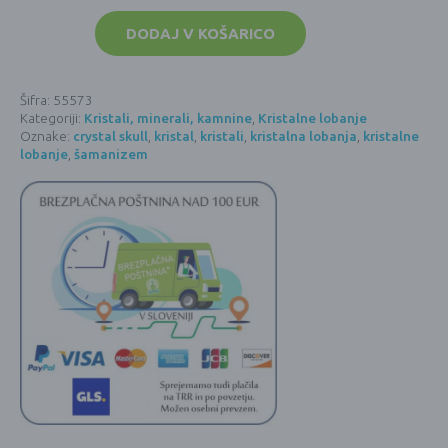
Kristalna
lobanja
DODAJ V KOŠARICO
-
fluorit
1
količina
Šifra:
55573
Kategoriji:
Kristali, minerali, kamnine
,
Kristalne lobanje
Oznake:
crystal skull
,
kristal
,
kristali
,
kristalna lobanja
,
kristalne
lobanje
,
šamanizem