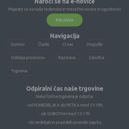
Naroči se na e-novice
Prijavite se na naše tedenske in mesečne novice in ugodnosti
PRIJAVA
Navigacija
Domov
Članki
O nas
Dogodki
Oddaja prostorov
Razstava
Založba
Trgovina
Odpiralni čas naše trgovine
Naša fizična trgovina je odprta:
- od PONEDELJKA do PETKA med 15-19h,
- ob SOBOTAH med 12-17h
- ob nedeljah in praznikih prazniki zaprto.