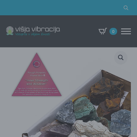
Search
for:
0