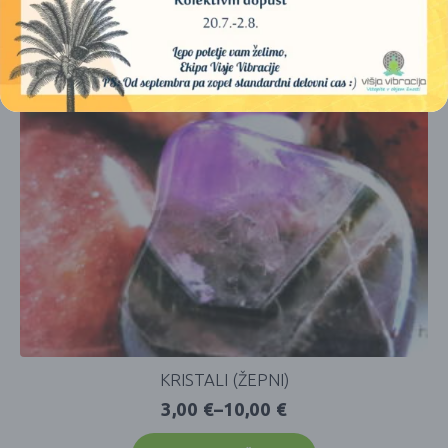
KRISTALI (ŽEPNI)
3,00
€
–
10,00
€