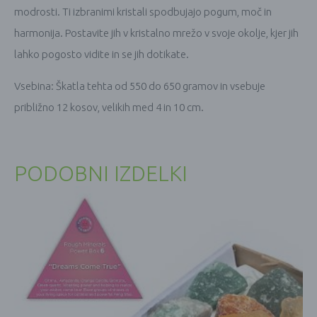
modrosti. Ti izbranimi kristali spodbujajo pogum, moč in
harmonija. Postavite jih v kristalno mrežo v svoje okolje, kjer jih
lahko pogosto vidite in se jih dotikate.
Vsebina: Škatla tehta od 550 do 650 gramov in vsebuje
približno 12 kosov, velikih med 4 in 10 cm.
PODOBNI IZDELKI