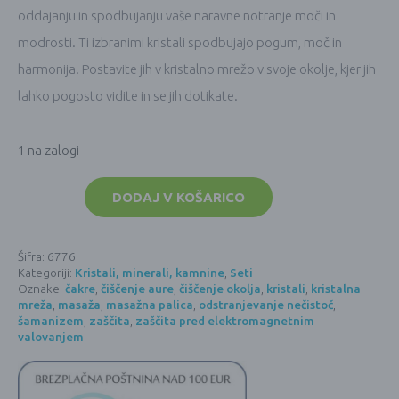
oddajanju in spodbujanju vaše naravne notranje moči in
modrosti. Ti izbranimi kristali spodbujajo pogum, moč in
harmonija. Postavite jih v kristalno mrežo v svoje okolje, kjer jih
lahko pogosto vidite in se jih dotikate.
1 na zalogi
Set
kristalov:
DODAJ V KOŠARICO
Notranja
moč
in
modrost
Šifra:
6776
(550
Kategoriji:
Kristali, minerali, kamnine
,
Seti
–
650
Oznake:
čakre
,
čiščenje aure
,
čiščenje okolja
,
kristali
,
kristalna
g)
mreža
,
masaža
,
masažna palica
,
odstranjevanje nečistoč
,
količina
šamanizem
,
zaščita
,
zaščita pred elektromagnetnim
valovanjem