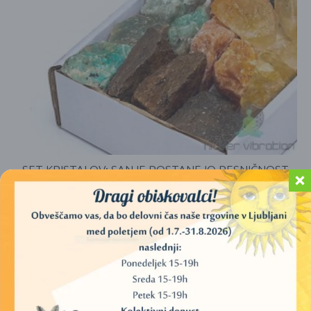
SET KRISTALOV: SANJE POSTANEJO RESNIČNOST
(700 – 900 G)
44,00
€
DODAJ V KOŠARICO