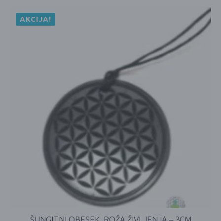
AKCIJA!
ŠUNGITNI OBESEK, ROŽA ŽIVLJENJA – 3CM