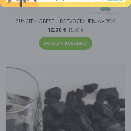
ŠUNGITNI OBESEK, DREVO ŽIVLJENJA – 3CM
12,00
€
15,00
€
DODAJ V KOŠARICO