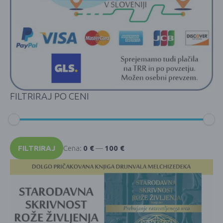
FILTRIRAJ PO CENI
Min
Max
cena
cena
FILTRIRAJ
Cena:
0 €
—
100 €