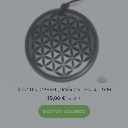
ŠUNGITNI OBESEK, ROŽA ŽIVLJENJA – 5CM
15,00
€
18,00
€
DODAJ V KOŠARICO