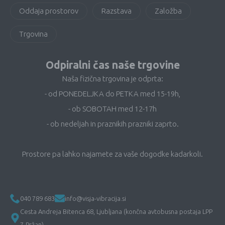
Oddaja prostorov
Razstava
Založba
Trgovina
Odpiralni čas naše trgovine
Naša fizična trgovina je odprta:
- od PONEDELJKA do PETKA med 15-19h,
- ob SOBOTAH med 12-17h
- ob nedeljah in praznikih prazniki zaprto.
Prostore pa lahko najamete za vaše dogodke kadarkoli.
040 789 683
info@visja-vibracija.si
Cesta Andreja Bitenca 68, Ljubljana (končna avtobusna postaja LPP
7-Pržan)