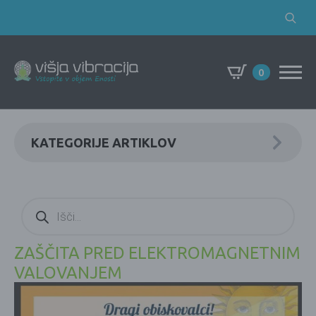
Search
for:
0
KATEGORIJE ARTIKLOV
Products
search
ZAŠČITA PRED ELEKTROMAGNETNIM
VALOVANJEM