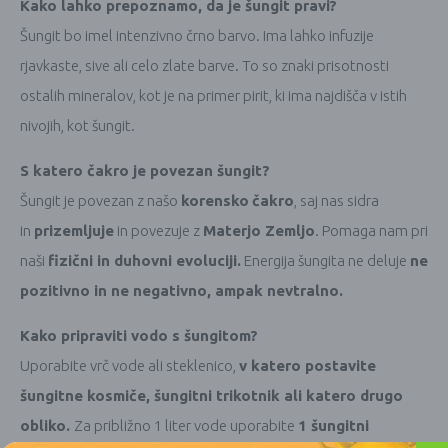
Kako lahko prepoznamo, da je šungit pravi?
Šungit bo imel intenzivno črno barvo. Ima lahko infuzije
rjavkaste, sive ali celo zlate barve. To so znaki prisotnosti
ostalih mineralov, kot je na primer pirit, ki ima najdišča v istih
nivojih, kot šungit.
S katero čakro je povezan šungit?
Šungit je povezan z našo
korensko
čakro
, saj nas sidra
in
prizemljuje
in povezuje z
Materjo Zemljo
. Pomaga nam pri
naši
fizični in duhovni evoluciji.
Energija šungita ne deluje
ne
pozitivno in ne negativno, ampak nevtralno.
Kako pripraviti vodo s šungitom?
Uporabite vrč vode ali steklenico,
v katero postavite
šungitne kosmiče, šungitni trikotnik ali katero drugo
obliko.
Za približno 1 liter vode uporabite
1 šungitni