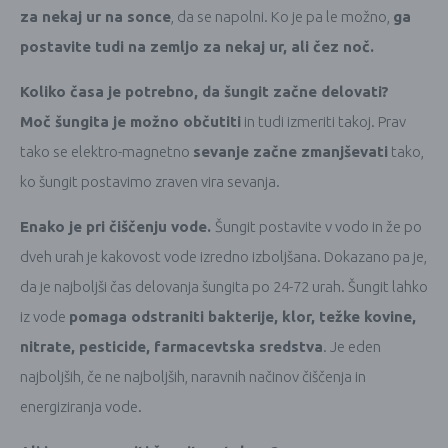
za nekaj ur na sonce
, da se napolni. Ko je pa le možno,
ga
postavite tudi na zemljo za nekaj ur, ali čez noč.
Koliko časa je potrebno, da šungit začne delovati?
Moč šungita je možno občutiti
in tudi izmeriti takoj. Prav
tako se elektro-magnetno
sevanje začne zmanjševati
tako,
ko šungit postavimo zraven vira sevanja.
Enako je pri čiščenju vode.
Šungit postavite v vodo in že po
dveh urah je kakovost vode izredno izboljšana. Dokazano pa je,
da je najboljši čas delovanja šungita po 24-72 urah. Šungit lahko
iz vode
pomaga odstraniti bakterije, klor, težke kovine,
nitrate, pesticide, farmacevtska sredstva
. Je eden
najboljših, če ne najboljših, naravnih načinov čiščenja in
energiziranja vode.