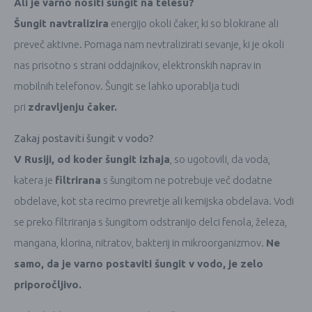
Ali je varno nositi šungit na telesu?
Šungit navtralizira
energijo okoli čaker, ki so blokirane ali
preveč aktivne. Pomaga nam nevtralizirati sevanje, ki je okoli
nas prisotno s strani oddajnikov, elektronskih naprav in
mobilnih telefonov. Šungit se lahko uporablja tudi
pri
zdravljenju čaker.
Zakaj postaviti šungit v vodo?
V Rusiji, od koder šungit izhaja
, so ugotovili, da voda,
katera je
filtrirana
s šungitom ne potrebuje več dodatne
obdelave, kot sta recimo prevretje ali kemijska obdelava. Vodi
se preko filtriranja s šungitom odstranijo delci fenola, železa,
mangana, klorina, nitratov, bakterij in mikroorganizmov.
Ne
samo, da je varno postaviti šungit v vodo, je zelo
priporočljivo.