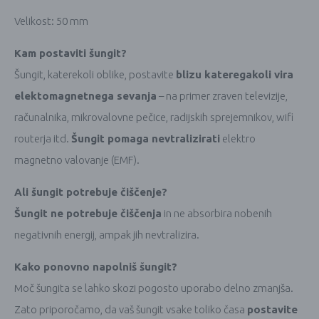
Velikost: 50 mm
Kam postaviti šungit?
Šungit, katerekoli oblike, postavite
blizu kateregakoli vira
elektomagnetnega sevanja
– na primer zraven televizije,
računalnika, mikrovalovne pečice, radijskih sprejemnikov, wifi
routerja itd.
Šungit pomaga nevtralizirati
elektro
magnetno valovanje (EMF).
Ali šungit potrebuje čiščenje?
Šungit ne potrebuje čiščenja
in ne absorbira nobenih
negativnih energij, ampak jih nevtralizira.
Kako ponovno napolniš šungit?
Moč šungita se lahko skozi pogosto uporabo delno zmanjša.
Zato priporočamo, da vaš šungit vsake toliko časa
postavite