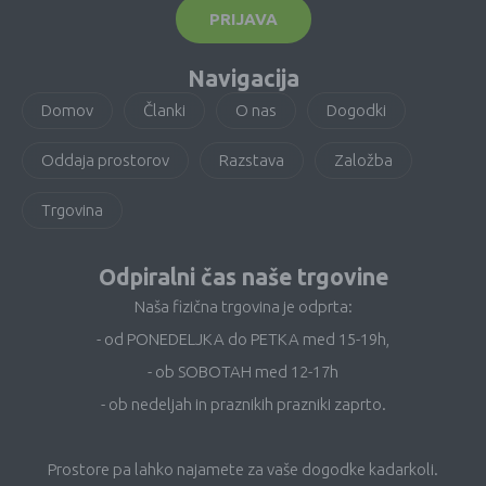
PRIJAVA
Navigacija
Domov
Članki
O nas
Dogodki
Oddaja prostorov
Razstava
Založba
Trgovina
Odpiralni čas naše trgovine
Naša fizična trgovina je odprta:
- od PONEDELJKA do PETKA med 15-19h,
- ob SOBOTAH med 12-17h
- ob nedeljah in praznikih prazniki zaprto.
Prostore pa lahko najamete za vaše dogodke kadarkoli.