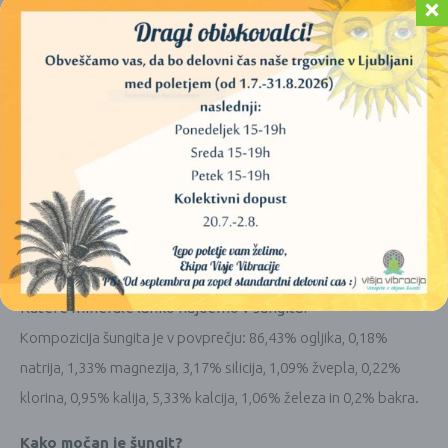
trikotnik
ali
100 g šungitnih kosmičev. Že po 30-120
minutah je kvaliteta vode izredno izboljšana.
A če lahko
počakate 24-72 ur, bo voda odlična, pripravljena in tudi izredno
dobrega okusa in zelo primerna pitje.
Steklenico ali vrč
imejte odprto med samo fitracijo.
Kako šungit ščiti pred EMF (elektro-magnetnim sevanjem)?
Šungit absorbira
in
nevtralizira
frekvence škodljivega
sevanja s pomočjo fulerenov, ki so v njegovi naravni
kompoziciji.
Katere minerale lahko najdemo v šungitu?
Kompozicija šungita je v povprečju: 86,43% ogljika, 0,18%
natrija, 1,33% magnezija, 3,17% silicija, 1,09% žvepla, 0,22%
klorina, 0,95% kalija, 5,33% kalcija, 1,06% železa in 0,2% bakra.
Kako močan je šungit?