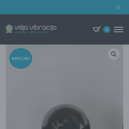
Search
for:
0
AKCIJA!