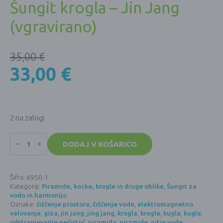
Šungit krogla – Jin Jang
(vgravirano)
35,00
€
33,00
€
2 na zalogi
Šungit
krogla
DODAJ V KOŠARICO
-
Jin
Jang
(vgravirano)
Šifra:
6950-1
količina
Kategoriji:
Piramide, kocke, krogle in druge oblike
,
Šungit za
vodo in harmonijo
Oznake:
čiščenje prostora
,
čiščenje vode
,
elektromagnetno
valovanje
,
giza
,
jin jang
,
jing jang
,
krogla
,
krogle
,
kugla
,
kugle
,
odstranjevanje nečistoč
,
piramida
,
piramide
,
pitje vode
,