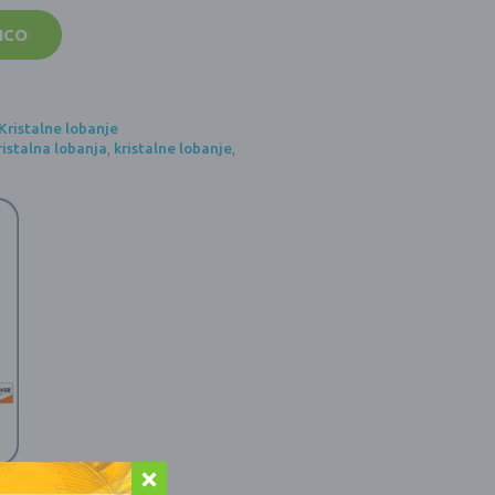
ICO
Kristalne lobanje
ristalna lobanja
,
kristalne lobanje
,