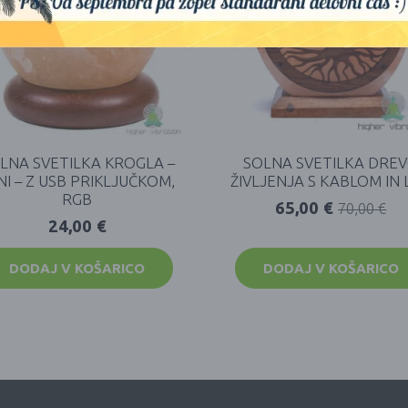
LNA SVETILKA KROGLA –
SOLNA SVETILKA DRE
NI – Z USB PRIKLJUČKOM,
ŽIVLJENJA S KABLOM IN 
RGB
65,00
€
70,00
€
24,00
€
DODAJ V KOŠARICO
DODAJ V KOŠARICO