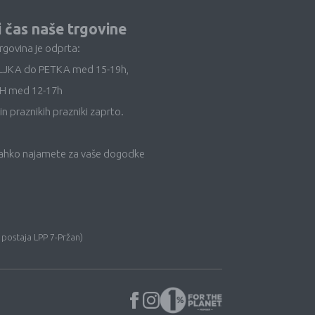
i čas naše trgovine
trgovina je odprta:
LJKA do PETKA med 15-19h,
H med 12-17h
in praznikih prazniki zaprto.
lahko najamete za vaše dogodke
 postaja LPP 7-Pržan)