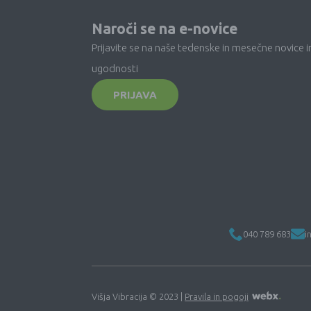
Naroči se na e-novice
Prijavite se na naše tedenske in mesečne novice i
ugodnosti
PRIJAVA
040 789 683
i
Višja Vibracija © 2023 |
Pravila in pogoji