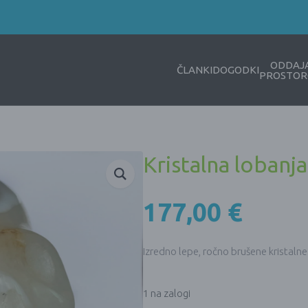
ODDAJ
ČLANKI
DOGODKI
PROSTOR
Kristalna lobanja
177,00
€
Izredno lepe, ročno brušene kristalne 
1 na zalogi