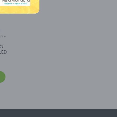
VO
LED