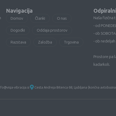
Navigacija
Odpiraln
n
Naša fizična 
Domov
Članki
O nas
- od PONEDE
Dogodki
Oddaja prostorov
- ob SOBOTA
- ob nedeljah 
Razstava
Založba
Trgovina
Prostore pa 
kadarkoli.
nfo@visja-vibracija.si
Cesta Andreja Bitenca 68, Ljubljana (končna avtobusna