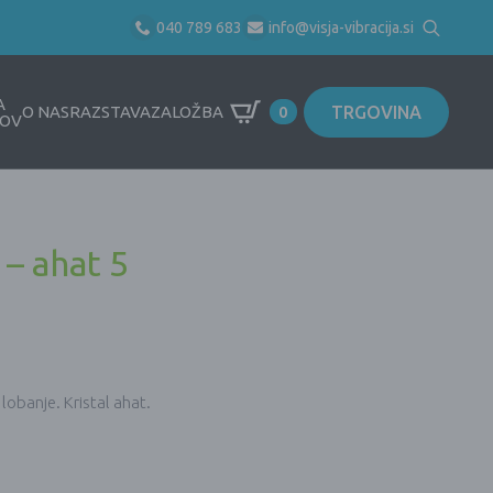
040 789 683
info@visja-vibracija.si
Search
for:
A
TRGOVINA
O NAS
RAZSTAVA
ZALOŽBA
0
OV
 – ahat 5
lobanje. Kristal ahat.