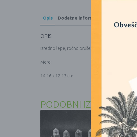
Opis
Dodatne informacije
OPIS
Izredno lepe, ročno brušene kristalne lobanje. Kri
Mere:
14-16 x 12-13 cm
PODOBNI IZDELKI