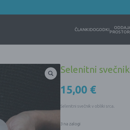
ODDAJ
ČLANKI
DOGODKI
PROSTOR
Selenitni svečni
15,00
€
Selenitni svečnik v obliki srca.
3 na zalogi