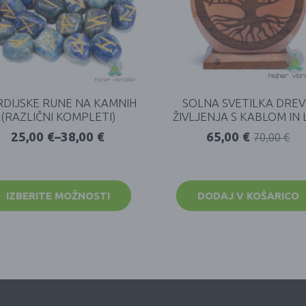
DIJSKE RUNE NA KAMNIH
SOLNA SVETILKA DRE
(RAZLIČNI KOMPLETI)
ŽIVLJENJA S KABLOM IN 
25,00
€
–
38,00
€
65,00
€
70,00
€
IZBERITE MOŽNOSTI
DODAJ V KOŠARICO