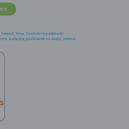
ICO
,
Selenit
,
Srce
,
Svečniki in podstavki
pore
,
podpora
,
podstavek za svečo
,
selenit
,