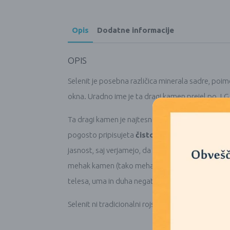
Opis
Dodatne informacije
OPIS
Selenit je posebna različica minerala sadre, po
okna. Uradno ime je ta dragi kamen prejel po J.G.
Ta dragi kamen je najtesneje povezan s
kronsko
pogosto pripisujeta
čistosti
in
miru
tako v metafi
jasnost, saj verjamejo, da prisili osebo, ki jo drži,
mehak kamen (tako mehak, da ga lahko noht opras
telesa, uma in duha negativnosti in samoomejevanj
Selenit ni tradicionalni rojstni kamen, ampak j