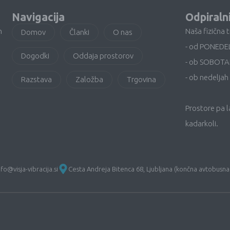
Navigacija
Odpiraln
n
Naša fizična 
Domov
Članki
O nas
- od PONEDE
Dogodki
Oddaja prostorov
- ob SOBOTA
- ob nedeljah 
Razstava
Založba
Trgovina
Prostore pa 
kadarkoli.
nfo@visja-vibracija.si
Cesta Andreja Bitenca 68, Ljubljana (končna avtobusna