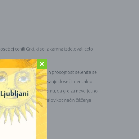
sebej cenili Grki, ki so iz kamna izdelovali celo
esa.
Brezbarvna lepota in prosojnost selenita se
ri meditaciji
ali poskušanju doseči mentalno
oko frekvenco.
Kljub temu, da gre za neverjetno
orabljajo praktiki kristalov kot način čiščenja
vilskih praksah.