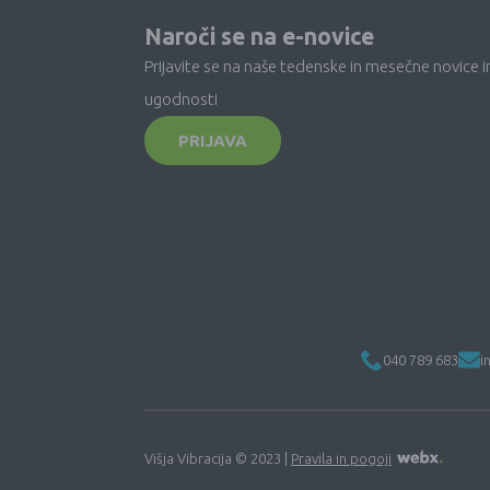
Naroči se na e-novice
Prijavite se na naše tedenske in mesečne novice i
ugodnosti
PRIJAVA
040 789 683
i
Višja Vibracija © 2023 |
Pravila in pogoji