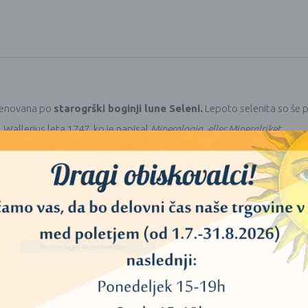
imenovana po
starogrški boginji lune Seleni.
Lepoto selenita so še po
 Wallerius leta 1747, ko je napisal
Mineralogia, eller Mineralriket
.
 čakro,
ki predstavlja modrost in duhovnost, ter
čakro tretjega oč
zičnih prepričanjih kot v teoriji barv. Selenit je
odličen za uporabo p
 da je poštena do sebe. Velja za visokoenergetski kristal, ki vibrira z
vis
ka) velja, da je selenit
zaščitni kamen,
ki
varuje um.
Običajno ga up
a – pa tudi za čiščenje drugih dragih kamnov, ki se uporabljajo v zdra
e povezan z znakom zodiakovega znamenja
Rak.