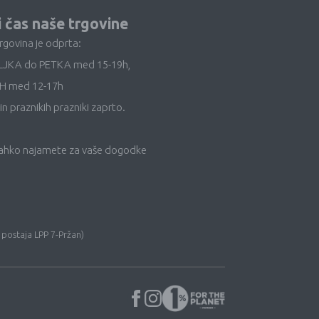
i čas naše trgovine
trgovina je odprta:
LJKA do PETKA med 15-19h,
H med 12-17h
in praznikih prazniki zaprto.
lahko najamete za vaše dogodke
 postaja LPP 7-Pržan)