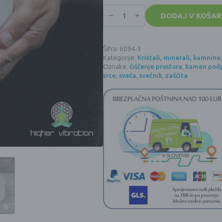
Selenitni
svečnik
DODAJ V KOŠAR
SRCE
(9x8x3,5cm)
količina
Šifra:
6094-3
Kategorije:
Kristali, minerali, kamnine
Oznake:
čiščenje prostora
,
kamen pod
srce
,
sveča
,
svečnik
,
zaščita