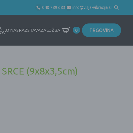
040 789 683
info@visja-vibracija.si
Search
for:
A
TRGOVINA
O NAS
RAZSTAVA
ZALOŽBA
0
OV
k SRCE (9x8x3,5cm)