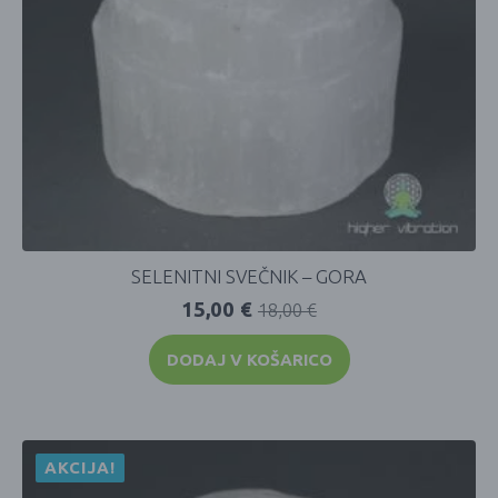
SELENITNI SVEČNIK – GORA
15,00
€
18,00
€
DODAJ V KOŠARICO
AKCIJA!