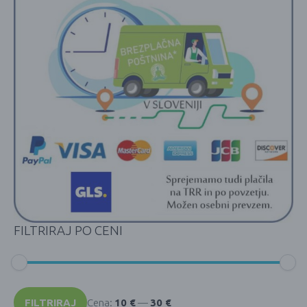
FILTRIRAJ PO CENI
Min
Max
cena
cena
FILTRIRAJ
Cena:
10 €
—
30 €