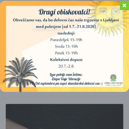
PODSTAVEK ROŽA ŽIVLJENJA, OKROGEL, 8 CM
(SELENIT)
17,00
€
DODAJ V KOŠARICO