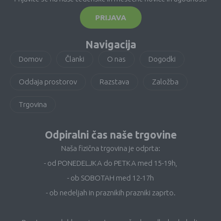
PRIJAVA
Navigacija
Domov
Članki
O nas
Dogodki
Oddaja prostorov
Razstava
Založba
Trgovina
Odpiralni čas naše trgovine
Naša fizična trgovina je odprta:
- od PONEDELJKA do PETKA med 15-19h,
- ob SOBOTAH med 12-17h
- ob nedeljah in praznikih prazniki zaprto.