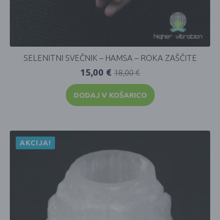
SELENITNI SVEČNIK – HAMSA – ROKA ZAŠČITE
15,00
€
18,00
€
DODAJ V KOŠARICO
AKCIJA!