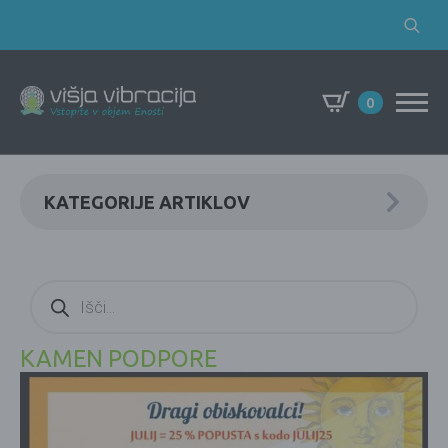
Search
for:
0
KATEGORIJE ARTIKLOV
Products
search
KAMEN PODPORE