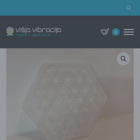
Search
for:
0