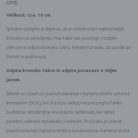
OPIS
Velikost: cca. 10 cm
Splošno sprejeto je dejstvo, da je selenit eden najmočnejših
kristalov za zdravljenje. Prav tako nas povezuje s tretjim
očesom in odpira kronsko čakro. Nekateri pravijo, da spodbuja
čistost in poštenost.
Odpira kronsko čakro in odpira povezavo z višjim
jazem.
Selenit se včasih po pomoti zamenja s kameno strelo oziroma
kremenom (SiO2), ker sta si po videzu na prvi pogled lahko
podobna. Vendar jih je enostavno razlikovati, ker lahko
površino selenita opraskate z nohtom. Prav tako je selenit
popolnoma bel, kamena strela pa je prozorna. Kamena strela