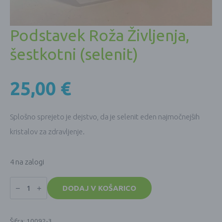
Podstavek Roža Življenja,
šestkotni (selenit)
25,00
€
Splošno sprejeto je dejstvo, da je selenit eden najmočnejših
kristalov za zdravljenje.
4 na zalogi
Podstavek
Roža
DODAJ V KOŠARICO
Življenja,
šestkotni
(selenit)
količina
Šifra:
10092-3