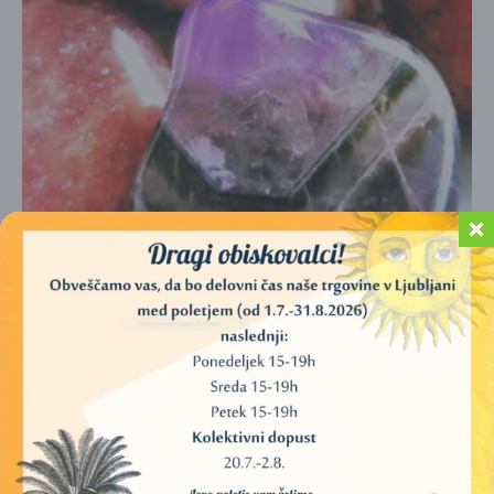
KRISTALI (ŽEPNI)
3,00
€
–
10,00
€
IZBERITE MOŽNOSTI