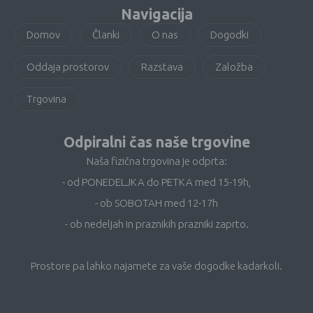
Navigacija
Domov
Članki
O nas
Dogodki
Oddaja prostorov
Razstava
Založba
Trgovina
Odpiralni čas naše trgovine
Naša fizična trgovina je odprta:
- od PONEDELJKA do PETKA med 15-19h,
- ob SOBOTAH med 12-17h
- ob nedeljah in praznikih prazniki zaprto.
Prostore pa lahko najamete za vaše dogodke kadarkoli.