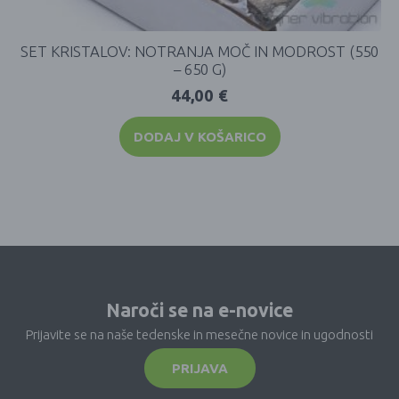
SET KRISTALOV: NOTRANJA MOČ IN MODROST (550
– 650 G)
44,00
€
DODAJ V KOŠARICO
Naroči se na e-novice
Prijavite se na naše tedenske in mesečne novice in ugodnosti
PRIJAVA