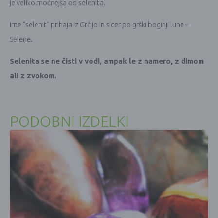
je veliko močnejša od selenita.
Ime “selenit” prihaja iz Grčijo in sicer po grški boginji lune –
Selene.
Selenita
se ne čisti v vodi, ampak le z namero, z dimom
ali z zvokom.
PODOBNI IZDELKI