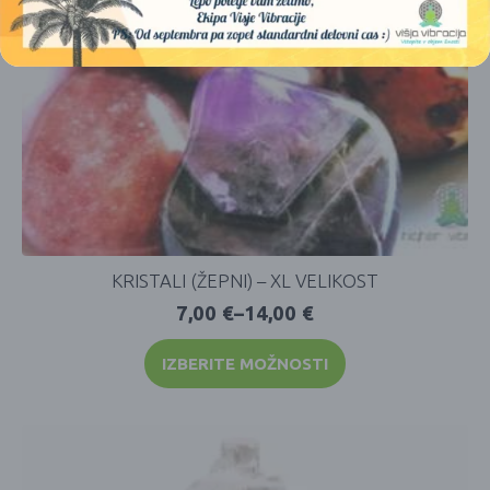
KRISTALI (ŽEPNI) – XL VELIKOST
7,00
€
–
14,00
€
IZBERITE MOŽNOSTI