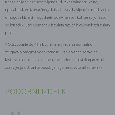
Ker so naša telesa sestavljena tudi iz kristalne strukture,
uporaba skled iz kvarčnega kristala za zdravljenje in meditacijo
omogoča hitrejši in ugodnejši odziv na zvok kot terapijo. Zato
so kristali ključni element v številnih različnih celovitih zdravilnih
praksah.
* Odstopanje do 4 Hz bolj ali manj velja za normalno.
** Izjava o omejitvi odgovornosti: Vse opisane zdravilne
lastnosti nikakor niso namenjene nadomestitvi diagnoze ali
zdravljenja s strani usposobljenega terapevta ali zdravnika.
PODOBNI IZDELKI