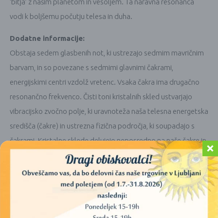
‘bitja’ z našim planetom in vesoljem. Ta naravna resonanca
vodi k boljšemu počutju telesa in duha.
Dodatne informacije:
Obstaja sedem glasbenih not, ki ustrezajo sedmim mavričnim
barvam, in so povezane s sedmimi glavnimi čakrami,
energijskimi centri vzdolž vretenc. Vsaka čakra ima drugačno
resonančno frekvenco. Čisti toni kristalnih skled ustvarjajo
vibracijsko zvočno polje, ki uravnoteža naša telesna energetska
središča (čakre) in ustrezna fizična področja, ki soupadajo s
čakrami. Kristalne sklede delujejo neposredno na naše čakre in
olajšajo ravnotežje in višjo zavest.
Zvok se je v zgodovini uporabljal za prebujanje, izboljšanje in
uglaševanje vsake čakre v mnogih kulturah. Ker ima vsaka čakra
vibracijsko naravo in resonira z različnimi frekvencami, se v te