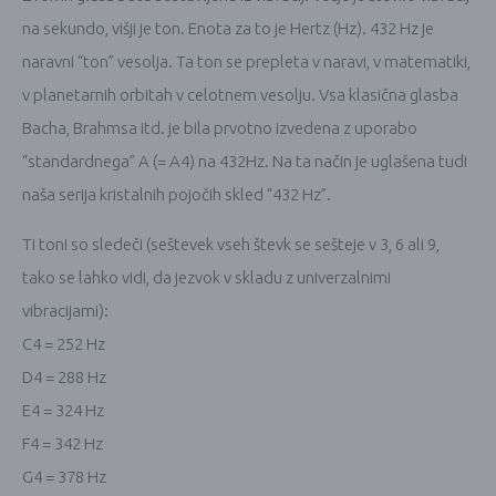
na sekundo, višji je ton. Enota za to je Hertz (Hz). 432 Hz je
naravni “ton” vesolja. Ta ton se prepleta v naravi, v matematiki,
v planetarnih orbitah v celotnem vesolju. Vsa klasična glasba
Bacha, Brahmsa itd. je bila prvotno izvedena z uporabo
“standardnega” A (= A4) na 432Hz. Na ta način je uglašena tudi
naša serija kristalnih pojočih skled “432 Hz”.
Ti toni so sledeči (seštevek vseh števk se sešteje v 3, 6 ali 9,
tako se lahko vidi, da jezvok v skladu z univerzalnimi
vibracijami):
C4 = 252 Hz
D4 = 288 Hz
E4 = 324 Hz
F4 = 342 Hz
G4 = 378 Hz