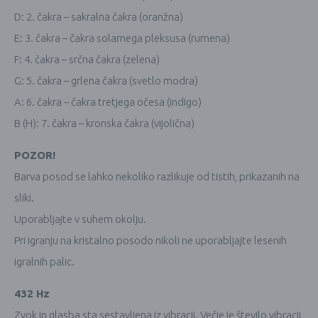
D: 2. čakra – sakralna čakra (oranžna)
E: 3. čakra – čakra solarnega pleksusa (rumena)
F: 4. čakra – srčna čakra (zelena)
G: 5. čakra – grlena čakra (svetlo modra)
A: 6. čakra – čakra tretjega očesa (indigo)
B (H): 7. čakra – kronska čakra (vijolična)
POZOR!
Barva posod se lahko nekoliko razlikuje od tistih, prikazanih na
sliki.
Uporabljajte v suhem okolju.
Pri igranju na kristalno posodo nikoli ne uporabljajte lesenih
igralnih palic.
432 Hz
Zvok in glasba sta sestavljena iz vibracij. Večje je število vibracij