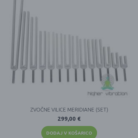
ZVOČNE VILICE MERIDIANE (SET)
299,00
€
DODAJ V KOŠARICO