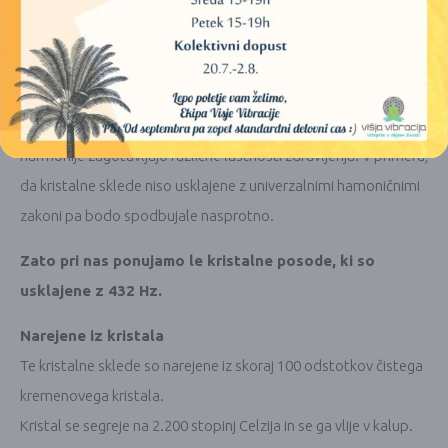
namene uporabljajo posebni “pra-zvoki”, napevi in ​​toni.
Sodobni zahodni glasbeni sistem dejansko temelji na
starodavnih izpeljankah zvoka in tona v skladu s tistimi, kar so
jih starodavni ljudje imenovali »univerzalne harmonije«.
Splošno je bilo znano, da lahko različne frekvence, toni in
harmonije zagotavljajo različne lastnosti zdravljenja. V primeru,
da kristalne sklede niso usklajene z univerzalnimi hamoničnimi
zakoni pa bodo spodbujale nasprotno.
Zato pri nas ponujamo le kristalne posode, ki so
usklajene z 432 Hz.
Narejene iz kristala
Te kristalne sklede so narejene iz skoraj 100 odstotkov čistega
kremenovega kristala.
Kristal se segreje na 2.200 stopinj Celzija in se ga vlije v kalup.