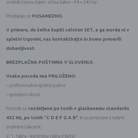
sedmih tonov čaker: srčna čakra – F4 = 343 Hz.
Prodajajo se
POSAMEZNO.
V primeru, da želite kupiti celoten SET, a ga morda ni v
spletni trgovini, nas kontaktirajte in bomo preverili
dobavljivost.
BREZPLAČNA POŠTNINA V SLOVENIJI.
Vsaka posoda ima PRILOŽENO:
– profesionalno igralno palico
– gumijasti obroč
Posode so
razdeljene po tonih v glasbenemu standardu
432 Hz, po tonih “C D E F G A B”
, ki so povezani z našimi
sedmimi čakrami:
C: 1. čakra – korenska čakra (rdeča)