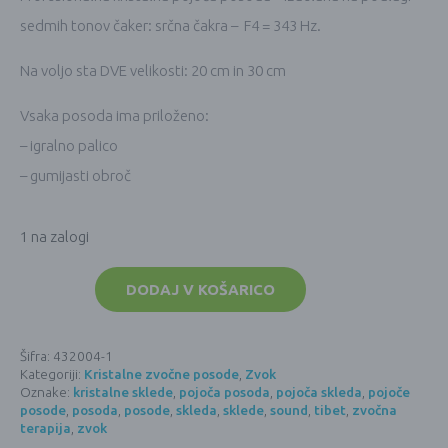
sedmih tonov čaker: srčna čakra – F4 = 343 Hz.
Na voljo sta DVE velikosti: 20 cm in 30 cm
Vsaka posoda ima priloženo:
– igralno palico
– gumijasti obroč
1 na zalogi
Kristalna
zvočna
DODAJ V KOŠARICO
posoda
432
Hz
-
Šifra:
432004-1
LOTUS
Kategoriji:
Kristalne zvočne posode
,
Zvok
ČAKRE
-
Oznake:
kristalne sklede
,
pojoča posoda
,
pojoča skleda
,
pojoče
SRČNA
posode
,
posoda
,
posode
,
skleda
,
sklede
,
sound
,
tibet
,
zvočna
ČAKRA
terapija
,
zvok
-