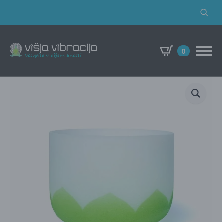
Search
for:
0