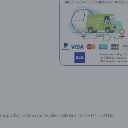
30cm
količina
 na podlagi sedmih tonov čaker: sakralna čakra – D4 = 289 Hz.