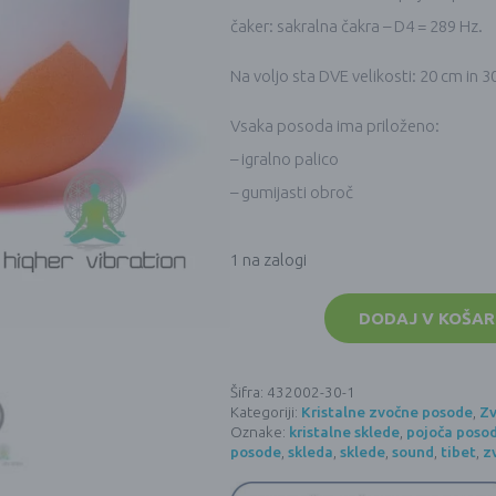
čaker: sakralna čakra – D4 = 289 Hz.
Na voljo sta DVE velikosti: 20 cm in 
Vsaka posoda ima priloženo:
– igralno palico
– gumijasti obroč
1 na zalogi
Kristalna
zvočna
DODAJ V KOŠAR
posoda
432
Hz
-
Šifra:
432002-30-1
LOTUS
Kategoriji:
Kristalne zvočne posode
,
Z
ČAKRE
-
Oznake:
kristalne sklede
,
pojoča poso
SAKRALNA
posode
,
skleda
,
sklede
,
sound
,
tibet
,
z
ČAKRA
-