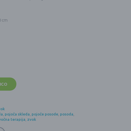
30 cm
ICO
vok
da
,
pojoča skleda
,
pojoče posode
,
posoda
,
vočna terapija
,
zvok