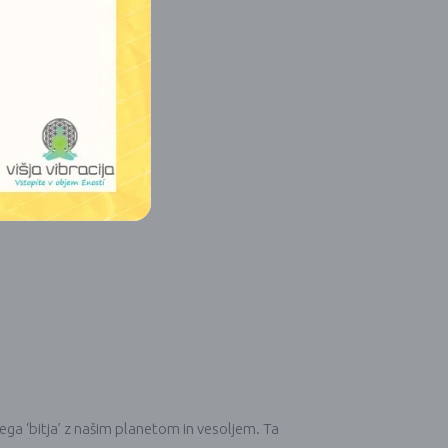
ega ‘bitja’ z našim planetom in vesoljem. Ta