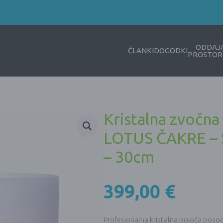
ODDAJ
ČLANKI
DOGODKI
PROSTOR
Kristalna zvočna
LOTUS ČAKRE –
– 30cm
399,00
€
Profesionalna kristalna pojoča poso