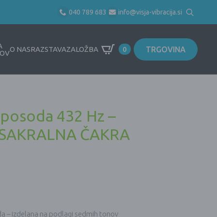
040 789 683
info@visja-vibracija.si
Search
for:
A
TRGOVINA
O NAS
RAZSTAVA
ZALOŽBA
0
OV
 posoda 432 Hz –
 SAKRALNA ČAKRA
da – izdelana na podlagi sedmih tonov