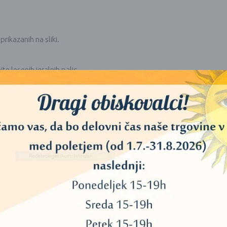
prikazanih na sliki.
te lesenih igralnih palic.
 število vibracij na sekundo, višji je ton. Enota za to je Hertz (Hz). 432 
lotnem vesolju. Vsa klasična glasba Bacha, Brahmsa itd. je bila prvotn
stalnih pojočih skled “432 Hz”.
 3, 6 ali 9, tako se lahko vidi, da jezvok v skladu z univerzalnimi vibraci