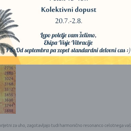
j prijetni za uho, zagotavljajo tudi harmonično resonanco celotnega vaš