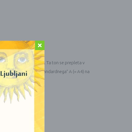
Hz je naravni “ton” vesolja. Ta ton se prepleta v
o izvedena z uporabo “standardnega” A (= A4) na
jami):