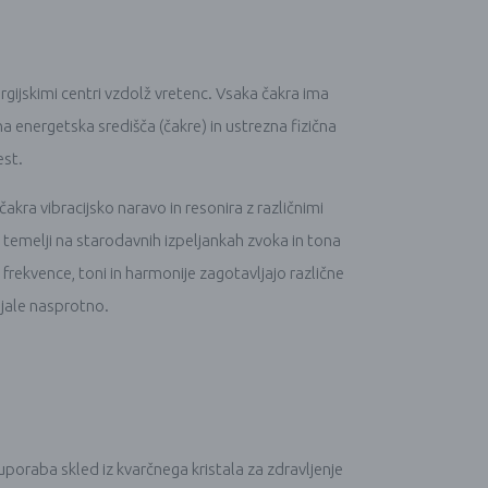
ijskimi centri vzdolž vretenc. Vsaka čakra ima
a energetska središča (čakre) in ustrezna fizična
est.
akra vibracijsko naravo in resonira z različnimi
 temelji na starodavnih izpeljankah zvoka in tona
e frekvence, toni in harmonije zagotavljajo različne
ujale nasprotno.
, uporaba skled iz kvarčnega kristala za zdravljenje