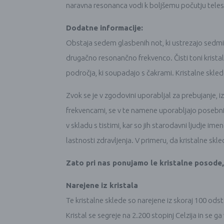
naravna resonanca vodi k boljšemu počutju teles
Dodatne informacije:
Obstaja sedem glasbenih not, ki ustrezajo sedmi
drugačno resonančno frekvenco. Čisti toni kristaln
področja, ki soupadajo s čakrami. Kristalne skled
Zvok se je v zgodovini uporabljal za prebujanje, i
frekvencami, se v te namene uporabljajo posebni “
v skladu s tistimi, kar so jih starodavni ljudje im
lastnosti zdravljenja. V primeru, da kristalne s
Zato pri nas ponujamo le kristalne posode,
Narejene iz kristala
Te kristalne sklede so narejene iz skoraj 100 od
Kristal se segreje na 2.200 stopinj Celzija in se ga