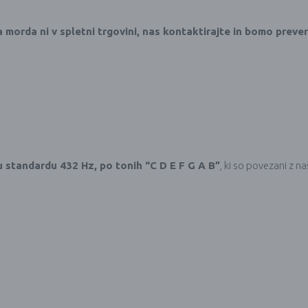
a morda ni v spletni trgovini, nas kontaktirajte in bomo preveri
 standardu 432 Hz, po tonih “C D E F G A B”
, ki so povezani z n