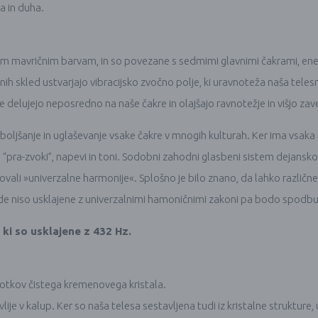
a in duha.
m mavričnim barvam, in so povezane s sedmimi glavnimi čakrami, energ
ih skled ustvarjajo vibracijsko zvočno polje, ki uravnoteža naša telesn
e delujejo neposredno na naše čakre in olajšajo ravnotežje in višjo zav
zboljšanje in uglaševanje vsake čakre v mnogih kulturah. Ker ima vsaka č
pra-zvoki”, napevi in ​​toni. Sodobni zahodni glasbeni sistem dejansko
enovali »univerzalne harmonije«. Splošno je bilo znano, da lahko različn
klede niso usklajene z univerzalnimi hamoničnimi zakoni pa bodo spodb
 ki so usklajene z 432 Hz.
stotkov čistega kremenovega kristala.
 vlije v kalup. Ker so naša telesa sestavljena tudi iz kristalne strukture