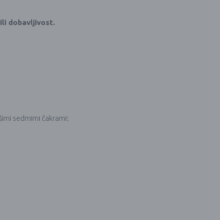
li dobavljivost.
ašimi sedmimi čakrami: