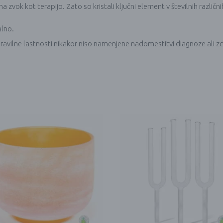
a zvok kot terapijo. Zato so kristali ključni element v številnih različni
alno.
ravilne lastnosti nikakor niso namenjene nadomestitvi diagnoze ali zd