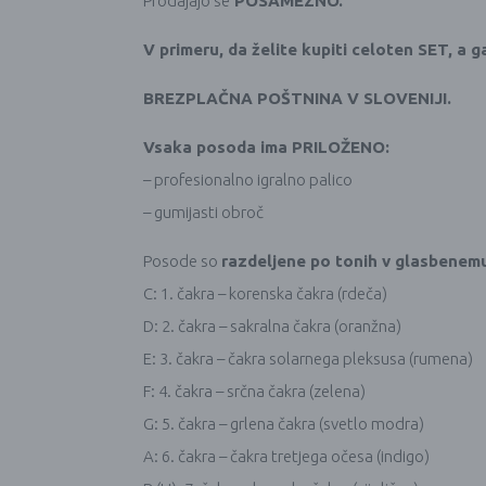
Prodajajo se
POSAMEZNO.
V primeru, da želite kupiti celoten SET, a g
BREZPLAČNA POŠTNINA V SLOVENIJI.
Vsaka posoda ima PRILOŽENO:
– profesionalno igralno palico
– gumijasti obroč
Posode so
razdeljene po tonih v glasbenemu
C: 1. čakra – korenska čakra (rdeča)
D: 2. čakra – sakralna čakra (oranžna)
E: 3. čakra – čakra solarnega pleksusa (rumena)
F: 4. čakra – srčna čakra (zelena)
G: 5. čakra – grlena čakra (svetlo modra)
A: 6. čakra – čakra tretjega očesa (indigo)