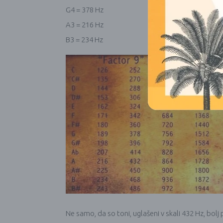
G4 = 378 Hz
A3 = 216 Hz
B3 = 234 Hz
Ne samo, da so toni, uglašeni v skali 432 Hz, bol