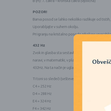
B (H): 7. čakra – kronska čakra (vijolična)
POZOR!
Barva posod se lahko nekoliko razlikuje od tistih, 
Uporabljajte v suhem okolju.
Pri igranju na kristalno posodo nikoli ne uporabljaj
432 Hz
Zvok in glasba sta sestavljena iz vibracij. Večje je
naravi, v matematiki, v planetarnih orbitah v ce
432Hz. Na ta način je uglašena tudi naša serija kri
Ti toni so sledeči (seštevek vseh števk se sešteje v
C4 = 252 Hz
D4 = 288 Hz
E4 = 324 Hz
F4 = 342 Hz