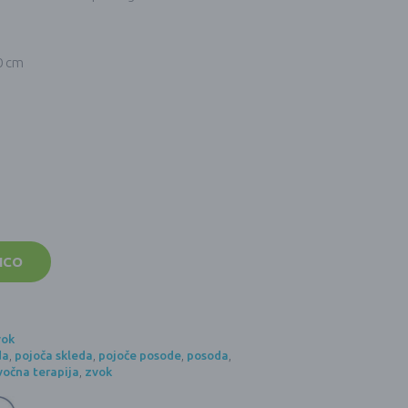
30 cm
ICO
vok
da
,
pojoča skleda
,
pojoče posode
,
posoda
,
vočna terapija
,
zvok