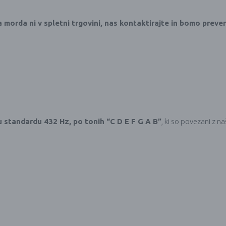
a morda ni v spletni trgovini, nas kontaktirajte in bomo preveri
 standardu 432 Hz, po tonih “C D E F G A B”
, ki so povezani z n