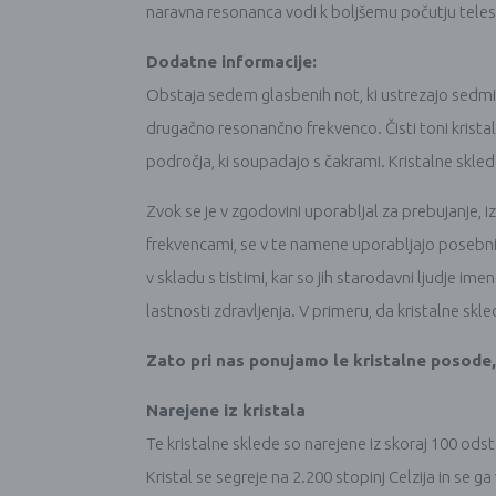
naravna resonanca vodi k boljšemu počutju teles
Dodatne informacije:
Obstaja sedem glasbenih not, ki ustrezajo sedmi
drugačno resonančno frekvenco. Čisti toni kristaln
področja, ki soupadajo s čakrami. Kristalne skled
Zvok se je v zgodovini uporabljal za prebujanje, i
frekvencami, se v te namene uporabljajo posebni “
v skladu s tistimi, kar so jih starodavni ljudje im
lastnosti zdravljenja. V primeru, da kristalne s
Zato pri nas ponujamo le kristalne posode,
Narejene iz kristala
Te kristalne sklede so narejene iz skoraj 100 od
Kristal se segreje na 2.200 stopinj Celzija in se ga