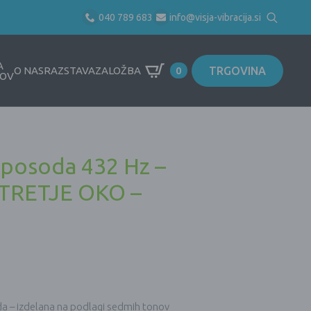
040 789 683
info@visja-vibracija.si
Search
for:
A
TRGOVINA
O NAS
RAZSTAVA
ZALOŽBA
0
OV
 posoda 432 Hz –
TRETJE OKO –
da – izdelana na podlagi sedmih tonov