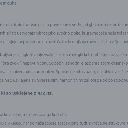
a in duha.
m mavričnim barvam, in so povezane s sedmimi glavnimi čakrami, energ
ih skled ustvarjajo vibracijsko zvočno polje, ki uravnoteža naša telesn
e delujejo neposredno na naše čakre in olajšajo ravnotežje in višjo zav
zboljšanje in uglaševanje vsake čakre v mnogih kulturah. Ker ima vsaka č
pra-zvoki”, napevi in ​​toni. Sodobni zahodni glasbeni sistem dejansko
enovali »univerzalne harmonije«. Splošno je bilo znano, da lahko različn
klede niso usklajene z univerzalnimi hamoničnimi zakoni pa bodo spodb
 ki so usklajene z 432 Hz.
stotkov čistega kremenovega kristala.
 vlije v kalup. Ker so naša telesa sestavljena tudi iz kristalne strukture