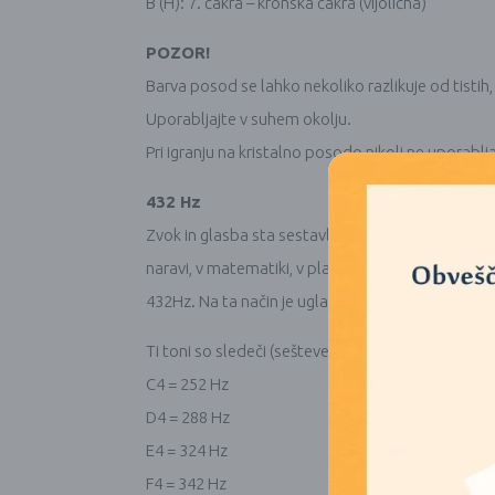
B (H): 7. čakra – kronska čakra (vijolična)
POZOR!
Barva posod se lahko nekoliko razlikuje od tistih, 
Uporabljajte v suhem okolju.
Pri igranju na kristalno posodo nikoli ne uporabljaj
432 Hz
Zvok in glasba sta sestavljena iz vibracij. Večje je
naravi, v matematiki, v planetarnih orbitah v ce
432Hz. Na ta način je uglašena tudi naša serija kri
Ti toni so sledeči (seštevek vseh števk se sešteje v
C4 = 252 Hz
D4 = 288 Hz
E4 = 324 Hz
F4 = 342 Hz