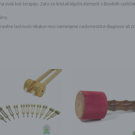
a zvok kot terapijo. Zato so kristali ključni element v številnih različni
alno.
ravilne lastnosti nikakor niso namenjene nadomestitvi diagnoze ali zd