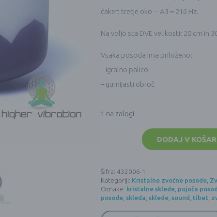
čaker: tretje oko – A3 = 216 Hz.
Na voljo sta DVE velikosti: 20 cm in 
Vsaka posoda ima priloženo:
– igralno palico
– gumijasti obroč
1 na zalogi
Kristalna
zvočna
DODAJ V KOŠAR
posoda
432
Hz
-
Šifra:
432006-1
LOTUS
Kategoriji:
Kristalne zvočne posode
,
Z
ČAKRE
-
Oznake:
kristalne sklede
,
pojoča poso
TRETJE
posode
,
skleda
,
sklede
,
sound
,
tibet
,
z
OKO
-