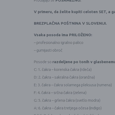
Prodajajo se
POSAMEZNO.
V primeru, da želite kupiti celoten SET, a g
BREZPLAČNA POŠTNINA V SLOVENIJI.
Vsaka posoda ima PRILOŽENO:
– profesionalno igralno palico
– gumijasti obroč
Posode so
razdeljene po tonih v glasbenemu
C: 1. čakra – korenska čakra (rdeča)
D: 2. čakra – sakralna čakra (oranžna)
E: 3. čakra – čakra solarnega pleksusa (rumena)
F: 4. čakra – srčna čakra (zelena)
G: 5. čakra – grlena čakra (svetlo modra)
A: 6. čakra – čakra tretjega očesa (indigo)