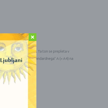
Hz je naravni “ton” vesolja. Ta ton se prepleta v
o izvedena z uporabo “standardnega” A (= A4) na
jami):