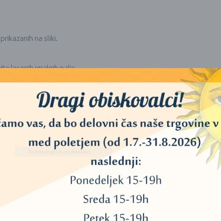
prikazanih na sliki.
te lesenih igralnih palic.
 število vibracij na sekundo, višji je ton. Enota za to je Hertz (Hz). 432 
lotnem vesolju. Vsa klasična glasba Bacha, Brahmsa itd. je bila prvotn
stalnih pojočih skled “432 Hz”.
 3, 6 ali 9, tako se lahko vidi, da jezvok v skladu z univerzalnimi vibraci