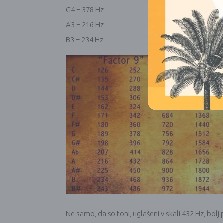
G4 = 378 Hz
A3 = 216 Hz
B3 = 234 Hz
Ne samo, da so toni, uglašeni v skali 432 Hz, bol