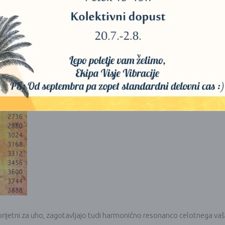
j prijetni za uho, zagotavljajo tudi harmonično resonanco celotnega vaš