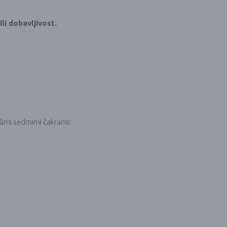
li dobavljivost.
ašimi sedmimi čakrami: