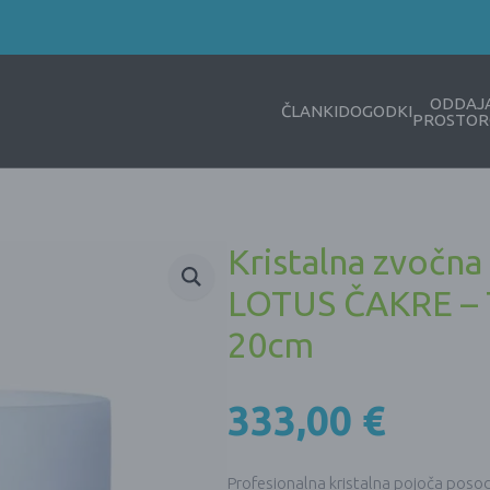
ODDAJ
ČLANKI
DOGODKI
PROSTOR
Kristalna zvočna
LOTUS ČAKRE – 
20cm
333,00
€
Profesionalna kristalna pojoča poso