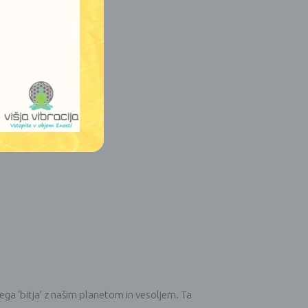
ega ‘bitja’ z našim planetom in vesoljem. Ta