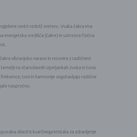
ijskimi centri vzdolž vretenc. Vsaka čakra ima
a energetska središča (čakre) in ustrezna fizična
est.
akra vibracijsko naravo in resonira z različnimi
 temelji na starodavnih izpeljankah zvoka in tona
e frekvence, toni in harmonije zagotavljajo različne
ujale nasprotno.
, uporaba skled iz kvarčnega kristala za zdravljenje