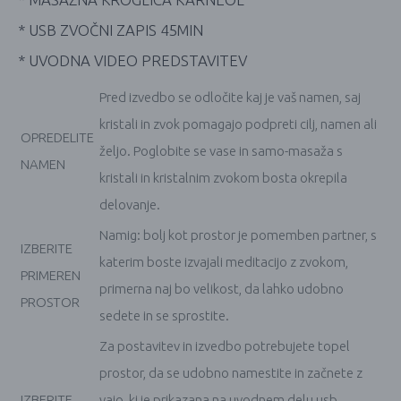
* USB ZVOČNI ZAPIS 45MIN
* UVODNA VIDEO PREDSTAVITEV
Pred izvedbo se odločite kaj je vaš namen, saj
kristali in zvok pomagajo podpreti cilj, namen ali
OPREDELITE
željo. Poglobite se vase in samo-masaža s
NAMEN
kristali in kristalnim zvokom bosta okrepila
delovanje.
Namig: bolj kot prostor je pomemben partner, s
IZBERITE
katerim boste izvajali meditacijo z zvokom,
PRIMEREN
primerna naj bo velikost, da lahko udobno
PROSTOR
sedete in se sprostite.
Za postavitev in izvedbo potrebujete topel
prostor, da se udobno namestite in začnete z
IZBERITE
vajo, ki je prikazana na uvodnem delu usb