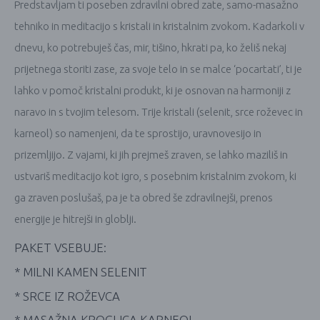
Predstavljam ti poseben zdravilni obred zate, samo-masažno
tehniko in meditacijo s kristali in kristalnim zvokom. Kadarkoli v
dnevu, ko potrebuješ čas, mir, tišino, hkrati pa, ko želiš nekaj
prijetnega storiti zase, za svoje telo in se malce ‘pocartati’, ti je
lahko v pomoč kristalni produkt, ki je osnovan na harmoniji z
naravo in s tvojim telesom. Trije kristali (selenit, srce roževec in
karneol) so namenjeni, da te sprostijo, uravnovesijo in
prizemljijo. Z vajami, ki jih prejmeš zraven, se lahko maziliš in
ustvariš meditacijo kot igro, s posebnim kristalnim zvokom, ki
ga zraven poslušaš, pa je ta obred še zdravilnejši, prenos
energije je hitrejši in globlji.
PAKET VSEBUJE:
* MILNI KAMEN SELENIT
* SRCE IZ ROŽEVCA
* MASAŽNA KROGLICA KARNEOL