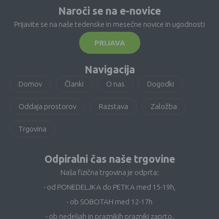
Naroči se na e-novice
Prijavite se na naše tedenske in mesečne novice in ugodnosti
PRIJAVA
Navigacija
Domov
Članki
O nas
Dogodki
Oddaja prostorov
Razstava
Založba
Trgovina
Odpiralni čas naše trgovine
Naša fizična trgovina je odprta:
- od PONEDELJKA do PETKA med 15-19h,
- ob SOBOTAH med 12-17h
- ob nedeljah in praznikih prazniki zaprto.