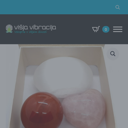
Search
for:
0