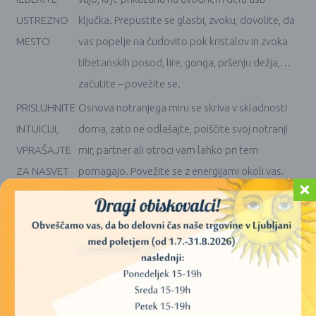
USTREZNO
ključka. Prepustite se glasbi, zvoku, dovolite, da
MESTO
vas popelje na čudovito pok kristalov in zvoka
tibetanskih posod, lire, gonga, pršenju dežja,…
začutite – povežite se.
PRISLUHNITE
Osnova notranjega miru se skriva v skladnosti
INTUICIJI,
doma, zato ne odlašajte, poiščite svoj notranji
VPRAŠAJTE
mir, partner ali otroci vam lahko pri tem
ZA NASVET
pomagajo. Povežite se z energijami okoli vas.
Pred izvajanjem božanja samega sebe/ali v paru
OČISTITE
energijsko očistite prostor na svoj najljubši način
PROSTOR
(kadila, sveča, palo santo-sveti les)
Zaupajte svoji intuiciji, notranjemu vodstvu in
ustvarjajte ob prijetni glasbi, svečah, z ljubo
POSTAVITEV
osebo izvajajte gibe, naj vas glasba in kristali