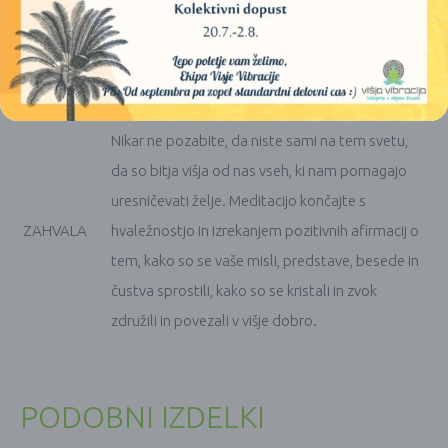
pobožajo.
MEDITACIJA
Z izbranimi zvoki boste dosegli močan pretok,
ZA
meditacija bo intenzivnejša, kristali bodo dvignili
KREPITEV
frekvenco na višjo raven.
Nikar ne pozabite, da niste sami na tem svetu,
da so bitja višja od nas vseh, ki nam pomagajo
uresničevati želje. Meditacijo končajte s
ZAHVALA
hvaležnostjo in izrekanjem pozitivnih afirmacij o
tem, kako so se vaše misli, predstave, besede in
čustva sprostili, kako so se kristali in zvok
združili in povezali v višje dobro.
PODOBNI IZDELKI