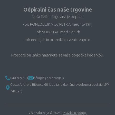
Odpiralni čas naše trgovine
Naša fizična trgovina je odprta:
- od PONEDELJKA do PETKA med 15-19h,
- ob SOBOTAH med 12-17h
- ob nedeljah in praznikih prazniki zaprto.
Prostore pa lahko najamete za vaše dogodke kadarkoli.
040 789 683
info@visja-vibracija.si
Cesta Andreja Bitenca 68, Ljubljana (končna avtobusna postaja LPP
7-Pržan)
Višja Vibracija © 2023 |
Pravila in pogoji