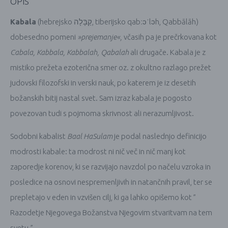
OPIS
Kabala
(hebrejsko קַבָּלָה, tiberijsko qabːɔˈlɔh, Qabbālāh)
dobesedno pomeni
»prejemanje«,
včasih pa je prečrkovana kot
Cabala, Kabbala, Kabbalah, Qabalah
ali drugače. Kabala je z
mistiko prežeta ezoterična smer oz. z okultno razlago prežet
judovski filozofski in verski nauk, po katerem je iz desetih
božanskih bitij nastal svet. Sam izraz kabala je pogosto
povezovan tudi s pojmoma skrivnost ali nerazumljivost.
Sodobni kabalist
Baal HaSulam
je podal naslednjo definicijo
modrosti kabale: ta modrost ni nič več in nič manj kot
zaporedje korenov, ki se razvijajo navzdol po načelu vzroka in
posledice na osnovi nespremenljivih in natančnih pravil, ter se
prepletajo v eden in vzvišen cilj, ki ga lahko opišemo kot ”
Razodetje Njegovega Božanstva Njegovim stvaritvam na tem
svetu.”