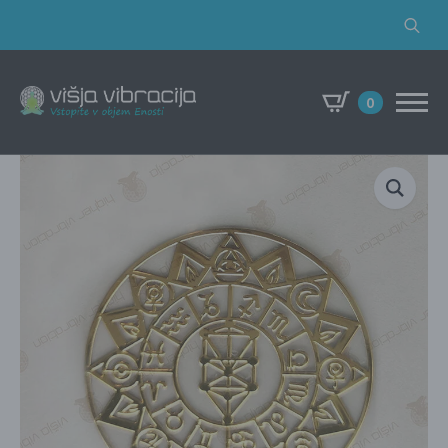
Search
for:
0