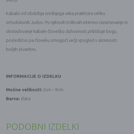
Kabalo od obdobja srednjega veka prakticira veliko
ortodoksnih Judov. Po njihovih trditvah intimno razumevanje in
obvladovanje kabale človeško duhovnost približuje bogu,
posledično pa človeku omogoči večji vpogled v skrivnosti
božjih stvaritev.
INFORMACIJE O IZDELKU
Možne velikosti:
2cm – 9cm
Barva:
zlata
PODOBNI IZDELKI