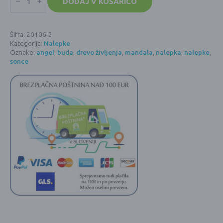
BARVNI
DODAJ V KOŠARICO
DUHOVNI
MOTIVI
-
Modra
Šifra:
20106-3
mandala
Kategorija:
Nalepke
-
14
Oznake:
angel
,
buda
,
drevo življenja
,
mandala
,
nalepka
,
nalepke
,
cm
sonce
količina