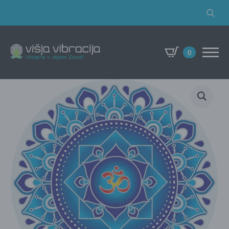
Search
for:
0