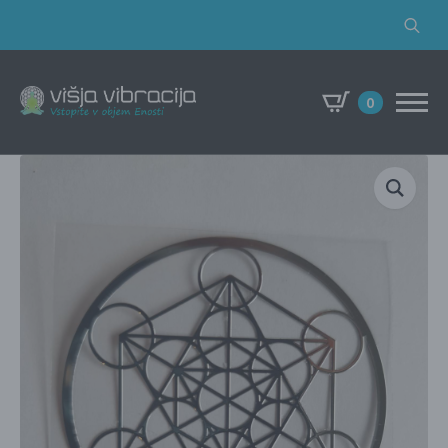
Search
for:
0