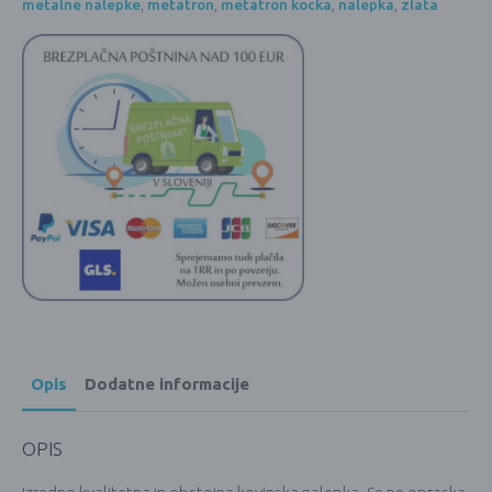
metalne nalepke
,
metatron
,
metatron kocka
,
nalepka
,
zlata
3
cm)
količina
Opis
Dodatne informacije
OPIS