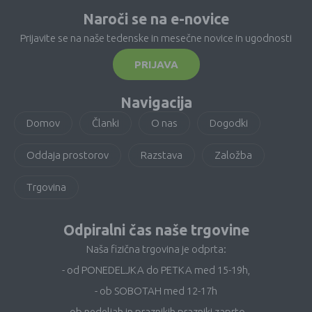
Naroči se na e-novice
Prijavite se na naše tedenske in mesečne novice in ugodnosti
PRIJAVA
Navigacija
Domov
Članki
O nas
Dogodki
Oddaja prostorov
Razstava
Založba
Trgovina
Odpiralni čas naše trgovine
Naša fizična trgovina je odprta:
- od PONEDELJKA do PETKA med 15-19h,
- ob SOBOTAH med 12-17h
- ob nedeljah in praznikih prazniki zaprto.