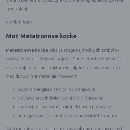
Izredno kvalitetna in obstojna kovinska nalepka. Se ne opraska
in ne zbledi.
V srebrni barvi.
Moč Metatronove kocke
Metatronova kocka
velja za enega najmočnejših simbolov
svete geometrije. Sestavljena je iz 13 prepletenih krogov in črt,
ki razkrivajo temeljno strukturo vesolja in uravnavajo energijo
med duhovnim in materialnim svetom.
podpira energijsko zaščito in čiščenje avre
uravnava pretok življenjske energije (chi/prana)
spodbuja jasno razmišljanje in duhovno prebujenje
pomaga vzpostaviti notranje ravnovesje in harmonijo
Nosite jo kot osebni talisman, ki vas vsak dan opominja na red