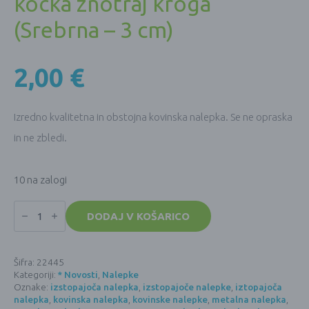
kocka znotraj kroga
(Srebrna – 3 cm)
2,00
€
Izredno kvalitetna in obstojna kovinska nalepka. Se ne opraska
in ne zbledi.
10 na zalogi
Kovinska
nalepka
DODAJ V KOŠARICO
–
izstopajoča
–
Metatronova
Šifra:
22445
kocka
Kategoriji:
* Novosti
,
Nalepke
znotraj
kroga
Oznake:
izstopajoča nalepka
,
izstopajoče nalepke
,
iztopajoča
(Srebrna
nalepka
,
kovinska nalepka
,
kovinske nalepke
,
metalna nalepka
,
-