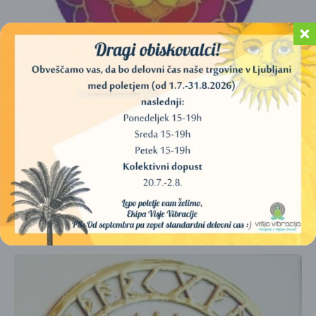
NALEPKA, BARVNA – SONČNI VZHOD LOTUS – 10,5
CM
4,00
€
DODAJ V KOŠARICO