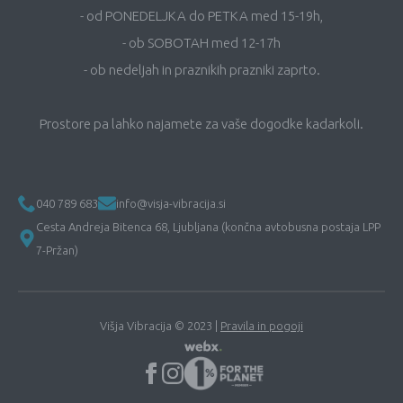
- od PONEDELJKA do PETKA med 15-19h,
- ob SOBOTAH med 12-17h
- ob nedeljah in praznikih prazniki zaprto.
Prostore pa lahko najamete za vaše dogodke kadarkoli.
040 789 683
info@visja-vibracija.si
Cesta Andreja Bitenca 68, Ljubljana (končna avtobusna postaja LPP
7-Pržan)
Višja Vibracija © 2023 |
Pravila in pogoji