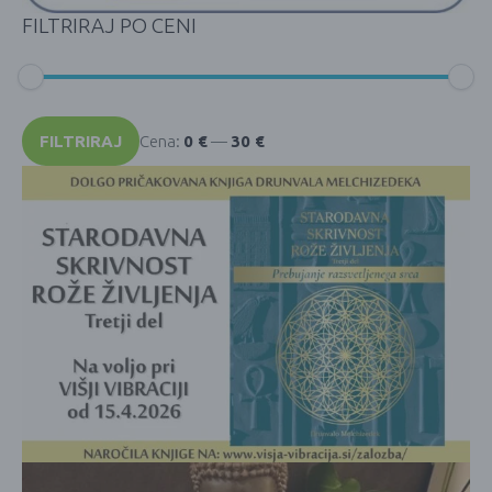
FILTRIRAJ PO CENI
Min
Max
cena
cena
FILTRIRAJ
Cena:
0 €
—
30 €