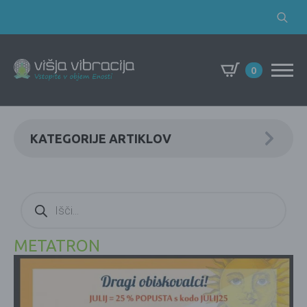
Search
for:
0
KATEGORIJE ARTIKLOV
Products
search
METATRON