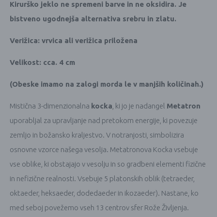
Kirurško jeklo ne spremeni barve in ne oksidira. Je
bistveno ugodnejša alternativa srebru in zlatu.
Verižica: vrvica ali verižica priložena
Velikost: cca. 4 cm
(Obeske imamo na zalogi morda le v manjših količinah.)
Mistična 3-dimenzionalna
kocka
, ki jo je nadangel
Metatron
uporabljal za upravljanje nad pretokom energije, ki povezuje
zemljo in božansko kraljestvo.
V notranjosti, simbolizira
osnovne vzorce našega vesolja.
Metatronova Kocka vsebuje
vse oblike, ki obstajajo v vesolju in so gradbeni elementi fizične
in nefizične realnosti. Vsebuje 5 platonskih oblik (tetraeder,
oktaeder, heksaeder, dodedaeder in ikozaeder). Nastane, ko
med seboj povežemo vseh 13 centrov sfer Rože Življenja.