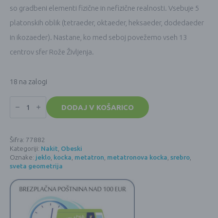
so gradbeni elementi fizične in nefizične realnosti. Vsebuje 5
platonskih oblik (tetraeder, oktaeder, heksaeder, dodedaeder
in ikozaeder). Nastane, ko med seboj povežemo vseh 13
centrov sfer Rože Življenja.
18 na zalogi
Obesek
Metatronova
DODAJ V KOŠARICO
kocka
(Jeklo)
-
zlati
Šifra:
77882
količina
Kategoriji:
Nakit
,
Obeski
Oznake:
jeklo
,
kocka
,
metatron
,
metatronova kocka
,
srebro
,
sveta geometrija