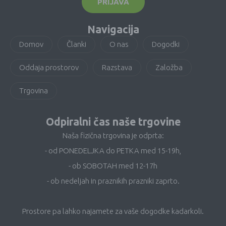
PRIJAVA
Navigacija
Domov
Članki
O nas
Dogodki
Oddaja prostorov
Razstava
Založba
Trgovina
Odpiralni čas naše trgovine
Naša fizična trgovina je odprta:
- od PONEDELJKA do PETKA med 15-19h,
- ob SOBOTAH med 12-17h
- ob nedeljah in praznikih prazniki zaprto.
Prostore pa lahko najamete za vaše dogodke kadarkoli.