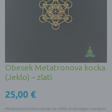
Obesek Metatronova kocka
(Jeklo) – zlati
25,00
€
Metatronova Kocka vsebuje vse oblike, ki obstajajo v vesolju in