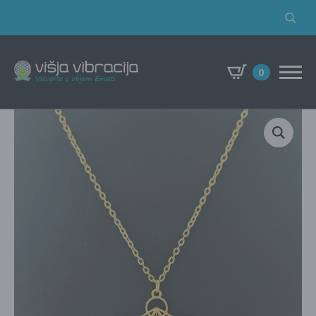
Search
for:
0