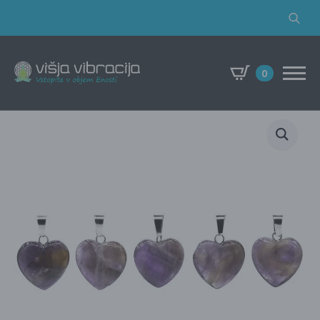
Search
for:
0