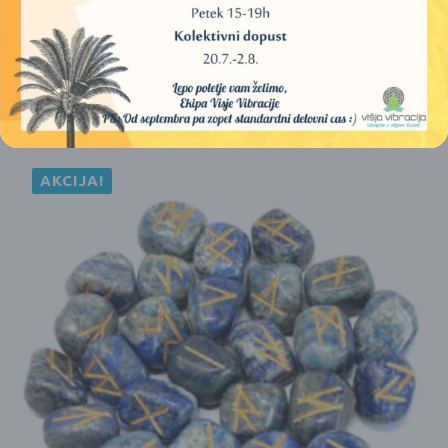
NIHALO AMETIST
25,00
€
DODAJ V KOŠARICO
AKCIJA!