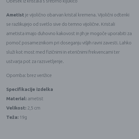
Obesek iz kristala s srebrno kljukico
Ametist
je vijolično obarvan kristal kremena. Vijolični odtenki
se razlikujejo od svetlo sive do temno vijolične. Kristali
ametista imajo duhovno kakovost in jih je mogoče uporabiti za
pomoč posameznikom pri doseganju višjih ravni zavesti. Lahko
služi kot most med fizičnimi in eteričnimi frekvencami ter
ustvarja pot za razsvetljenje.
Opomba: brez verižice
Specifikacije izdelka
Material:
ametist
Velikost:
2,5 cm
Teža:
19g