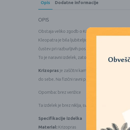
Opis
Dodatne informacije
OPIS
Obstaja veliko zgodb o Krizoprasu. Aleksander Vel
Kleopatra je bila ljubiteljica tega kamna, saj naj
čustev pri razburljivih posameznikih. Kamen se še 
To je naravni izdelek, zato se lahko barva, oblika i
Krizopras
je zaščitni kamen, ki še posebej pozit
do sebe. Na fizični ravni pomaga pri težavah s 
Opomba: brez verižice
Ta izdelek je brez niklja, svinca in kadmija; kar po
Specifikacije izdelka
Material:
Krizopras