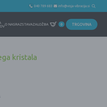
040 789 683
info@visja-vibracija.si
Search
for:
A
TRGOVINA
O NAS
RAZSTAVA
ZALOŽBA
0
OV
ga kristala
s