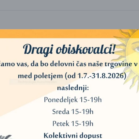
iki naj bi osvojil veliko zmag, ko je nosil ta kamen na pasu. Zato je
 bi spodbujal mladost. Nemška mistikinja Hildegard von Bingen je krizop
danes uporablja za hlajenje intenzivnih čustev ljubosumja, zavisti, jeze
n velikost razlikujejo od prikazane slike.
ivno vpliva na našo srčno čakro. Uči nas, da ne obsojamo in kritizira
srcem, povečuje plodnost ter uravnava hormone.
meni, da taki elementi niso prisotni ali so v omejenih količinah, ki jih 