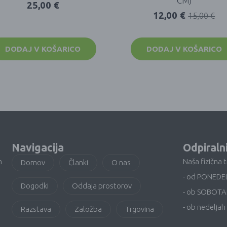
CM)
25,00
€
12,00
€
15,00
€
DODAJ V KOŠARICO
DODAJ V KOŠARICO
Navigacija
Odpiraln
n
Naša fizična 
Domov
Članki
O nas
- od PONEDE
Dogodki
Oddaja prostorov
- ob SOBOTA
- ob nedeljah 
Razstava
Založba
Trgovina