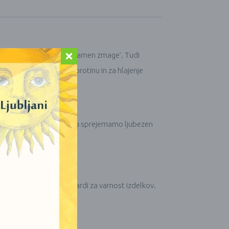
 ta kamen dobil vzdevek ‘kamen zmage’. Tudi
razo uporabljala proti protinu in za hlajenje
 in zlomljenih src.
mo sebe in drugih pač pa da sprejemamo ljubezen
dovoljujejo evropski standardi za varnost izdelkov.