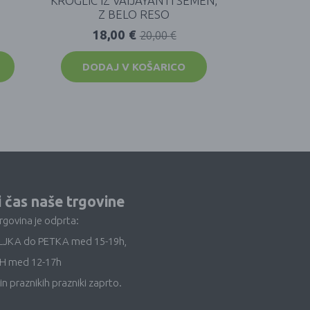
KROGLIC IZ VAIJAYANTI SEMEN,
Z BELO RESO
18,00
€
20,00
€
DODAJ V KOŠARICO
i čas naše trgovine
trgovina je odprta:
LJKA do PETKA med 15-19h,
H med 12-17h
in praznikih prazniki zaprto.