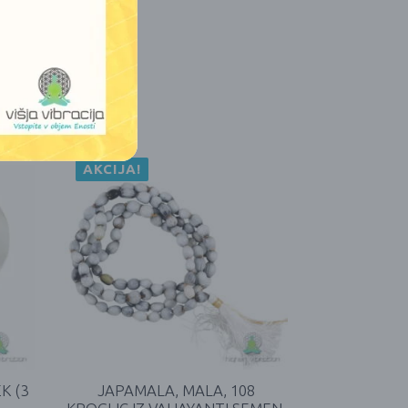
AKCIJA!
K (3
JAPAMALA, MALA, 108