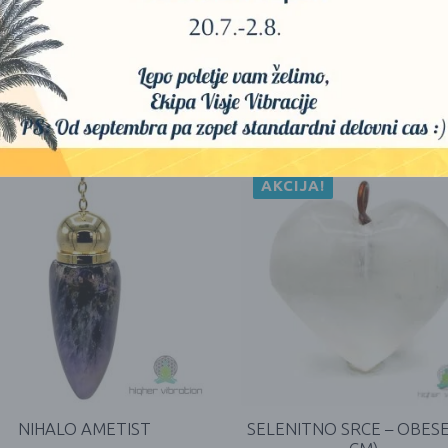
AKCIJA!
NIHALO AMETIST
SELENITNO SRCE – OBESE