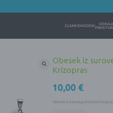
ODDAJ
ČLANKI
DOGODKI
PROSTOR
Obesek iz surove
Krizopras
10,00
€
Obesek iz surovega kristala Krizopra