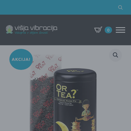
Search
for:
0
AKCIJA!