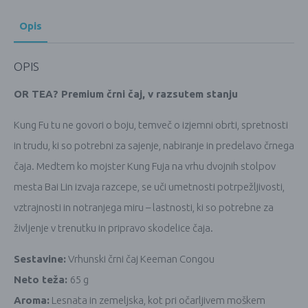
Opis
OPIS
OR TEA? Premium črni čaj, v razsutem stanju
Kung Fu tu ne govori o boju, temveč o izjemni obrti, spretnosti
in trudu, ki so potrebni za sajenje, nabiranje in predelavo črnega
čaja. Medtem ko mojster Kung Fuja na vrhu dvojnih stolpov
mesta Bai Lin izvaja razcepe, se uči umetnosti potrpežljivosti,
vztrajnosti in notranjega miru – lastnosti, ki so potrebne za
življenje v trenutku in pripravo skodelice čaja.
Sestavine:
Vrhunski črni čaj Keeman Congou
Neto teža:
65 g
Aroma:
Lesnata in zemeljska, kot pri očarljivem moškem