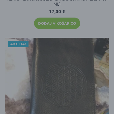
ML)
17,00
€
DODAJ V KOŠARICO
AKCIJA!