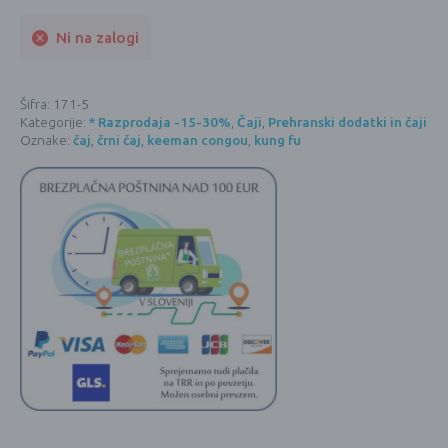
Ni na zalogi
Šifra:
171-5
Kategorije:
* Razprodaja -15-30%
,
Čaji
,
Prehranski dodatki in čaji
Oznake:
čaj
,
črni čaj
,
keeman congou
,
kung fu