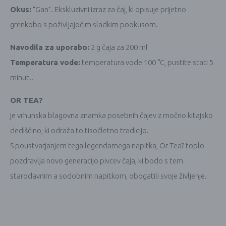
Okus:
“Gan”. Ekskluzivni izraz za čaj, ki opisuje prijetno
grenkobo s poživljajočim sladkim pookusom.
Navodila za uporabo:
2 g čaja za 200 ml
Temperatura vode:
temperatura vode 100 °C, pustite stati 5
minut..
OR TEA?
je vrhunska blagovna znamka posebnih čajev z močno kitajsko
dediščino, ki odraža to tisočletno tradicijo.
S poustvarjanjem tega legendarnega napitka, Or Tea? toplo
pozdravlja novo generacijo pivcev čaja, ki bodo s tem
starodavnim a sodobnim napitkom, obogatili svoje življenje.