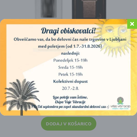
KRISTALNA STEKLENICA, INFUZOR, ZA ČAJ, ROŽNI
KREMEN – ROSE GOLD
33,00
€
DODAJ V KOŠARICO