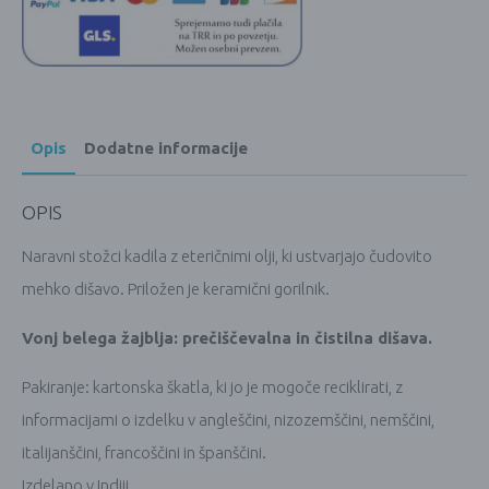
Opis
Dodatne informacije
OPIS
Naravni stožci kadila z eteričnimi olji, ki ustvarjajo čudovito
mehko dišavo. Priložen je keramični gorilnik.
Vonj belega žajblja: prečiščevalna in čistilna dišava.
Pakiranje: kartonska škatla, ki jo je mogoče reciklirati, z
informacijami o izdelku v angleščini, nizozemščini, nemščini,
italijanščini, francoščini in španščini.
Izdelano v Indiji