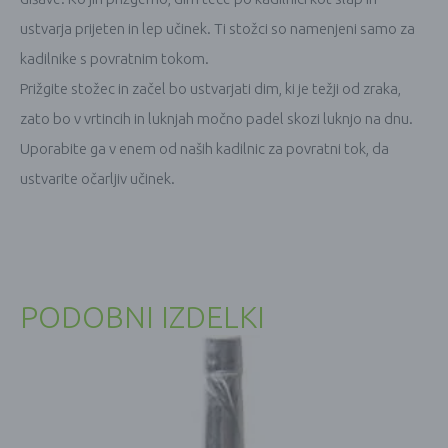
ustvarja prijeten in lep učinek. Ti stožci so namenjeni samo za
kadilnike s povratnim tokom.
Prižgite stožec in začel bo ustvarjati dim, ki je težji od zraka,
zato bo v vrtincih in luknjah močno padel skozi luknjo na dnu.
Uporabite ga v enem od naših kadilnic za povratni tok, da
ustvarite očarljiv učinek.
PODOBNI IZDELKI