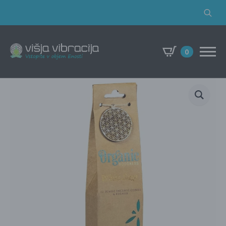
Search
for:
0