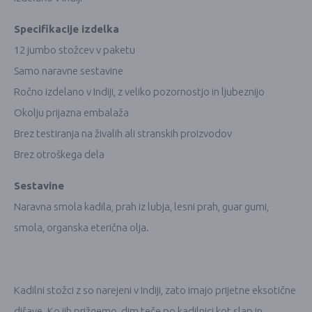
Specifikacije izdelka
12 jumbo stožcev v paketu
Samo naravne sestavine
Ročno izdelano v Indiji, z veliko pozornostjo in ljubeznijo
Okolju prijazna embalaža
Brez testiranja na živalih ali stranskih proizvodov
Brez otroškega dela
Sestavine
Naravna smola kadila, prah iz lubja, lesni prah, guar gumi,
smola, organska eterična olja.
Kadilni stožci z so narejeni v Indiji, zato imajo prijetne eksotične
dišave. Ko jih prižgemo, dim teče po kadilnici kot slap in