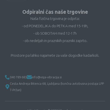
Odpiralni čas naše trgovine
Naša fizična trgovina je odprta:
- od PONEDELJKA do PETKA med 15-19h,
- ob SOBOTAH med 12-17h
- ob nedeljah in praznikih prazniki zaprto.
Prostore pa lahko najamete za vaše dogodke kadarkoli.
040 789 683
info@visja-vibracija.si
Cesta Andreja Bitenca 68, Ljubljana (končna avtobusna postaja LPP
7-Pržan)