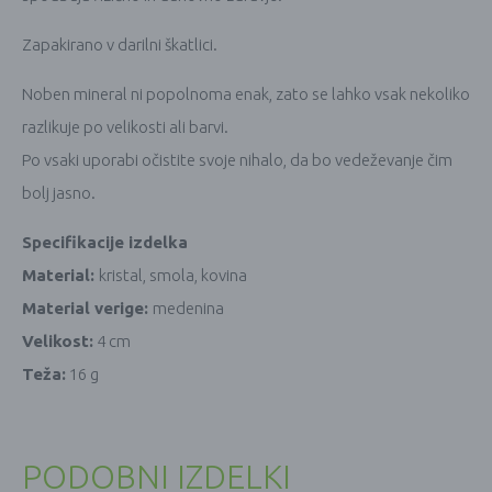
Zapakirano v darilni škatlici.
Noben mineral ni popolnoma enak, zato se lahko vsak nekoliko
razlikuje po velikosti ali barvi.
Po vsaki uporabi očistite svoje nihalo, da bo vedeževanje čim
bolj jasno.
Specifikacije izdelka
Material:
kristal, smola, kovina
Material verige:
medenina
Velikost:
4 cm
Teža:
16 g
PODOBNI IZDELKI