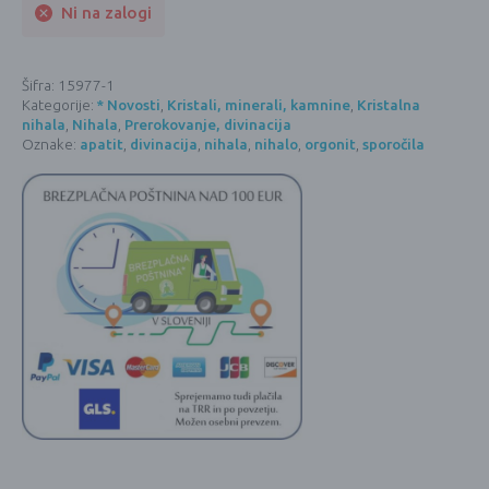
Ni na zalogi
Šifra:
15977-1
Kategorije:
* Novosti
,
Kristali, minerali, kamnine
,
Kristalna
nihala
,
Nihala
,
Prerokovanje, divinacija
Oznake:
apatit
,
divinacija
,
nihala
,
nihalo
,
orgonit
,
sporočila