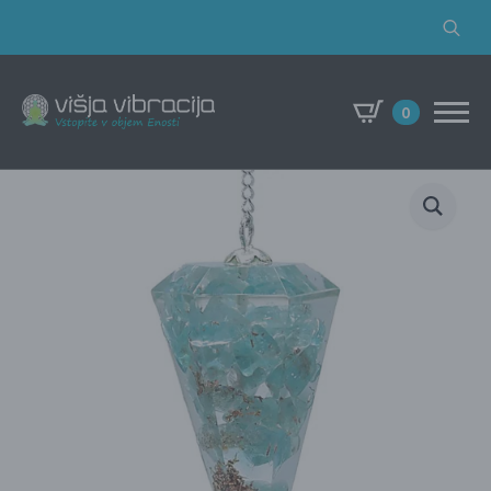
Search
for:
0