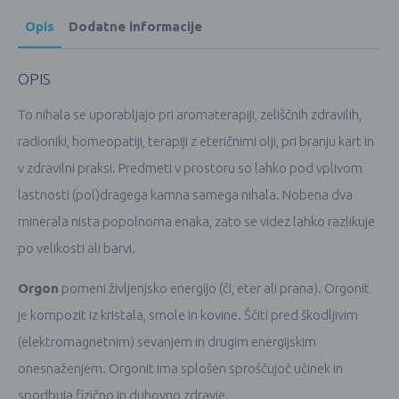
Opis
Dodatne informacije
OPIS
To nihala se uporabljajo pri aromaterapiji, zeliščnih zdravilih,
radioniki, homeopatiji, terapiji z eteričnimi olji, pri branju kart in
v zdravilni praksi. Predmeti v prostoru so lahko pod vplivom
lastnosti (pol)dragega kamna samega nihala. Nobena dva
minerala nista popolnoma enaka, zato se videz lahko razlikuje
po velikosti ali barvi.
Orgon
pomeni življenjsko energijo (či, eter ali prana). Orgonit
je kompozit iz kristala, smole in kovine. Ščiti pred škodljivim
(elektromagnetnim) sevanjem in drugim energijskim
onesnaženjem. Orgonit ima splošen sproščujoč učinek in
spodbuja fizično in duhovno zdravje.