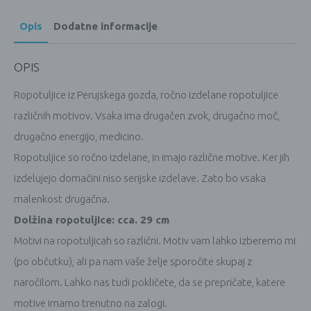
Opis
Dodatne informacije
OPIS
Ropotuljice iz Perujskega gozda, ročno izdelane ropotuljice
različnih motivov. Vsaka ima drugačen zvok, drugačno moč,
drugačno energijo, medicino.
Ropotuljice so ročno izdelane, in imajo različne motive. Ker jih
izdelujejo domačini niso serijske izdelave. Zato bo vsaka
malenkost drugačna.
Dolžina ropotuljice: cca. 29 cm
Motivi na ropotuljicah so različni. Motiv vam lahko izberemo mi
(po občutku), ali pa nam vaše želje sporočite skupaj z
naročilom. Lahko nas tudi pokličete, da se prepričate, katere
motive imamo trenutno na zalogi.