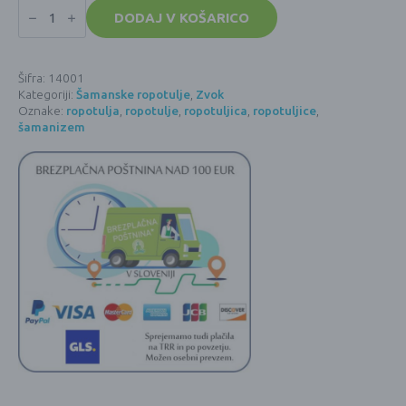
Perujska
ropotuljica
DODAJ V KOŠARICO
-
velika
količina
Šifra:
14001
Kategoriji:
Šamanske ropotulje
,
Zvok
Oznake:
ropotulja
,
ropotulje
,
ropotuljica
,
ropotuljice
,
šamanizem