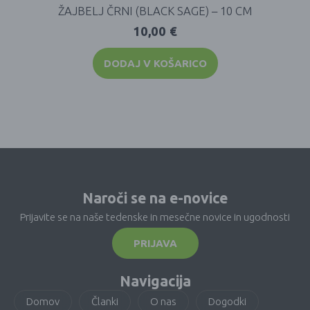
ŽAJBELJ ČRNI (BLACK SAGE) – 10 CM
10,00
€
DODAJ V KOŠARICO
Naroči se na e-novice
Prijavite se na naše tedenske in mesečne novice in ugodnosti
PRIJAVA
Navigacija
Domov
Članki
O nas
Dogodki