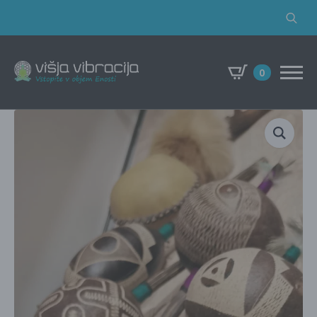
Search
for:
0