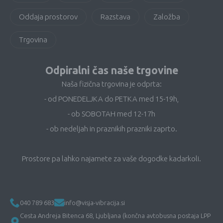
Oddaja prostorov
Razstava
Založba
Trgovina
Odpiralni čas naše trgovine
Naša fizična trgovina je odprta:
- od PONEDELJKA do PETKA med 15-19h,
- ob SOBOTAH med 12-17h
- ob nedeljah in praznikih prazniki zaprto.
Prostore pa lahko najamete za vaše dogodke kadarkoli.
040 789 683
info@visja-vibracija.si
Cesta Andreja Bitenca 68, Ljubljana (končna avtobusna postaja LPP