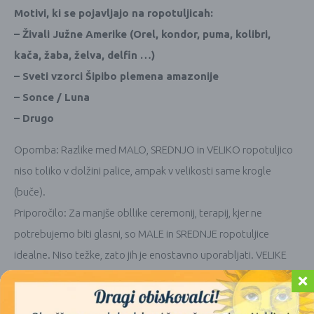
Motivi, ki se pojavljajo na ropotuljicah:
– Živali Južne Amerike (Orel, kondor, puma, kolibri,
kača, žaba, želva, delfin …)
– Sveti vzorci Šipibo plemena amazonije
– Sonce / Luna
– Drugo
Opomba: Razlike med MALO, SREDNJO in VELIKO ropotuljico
niso toliko v dolžini palice, ampak v velikosti same krogle
(buče).
Priporočilo: Za manjše obllike ceremonij, terapij, kjer ne
potrebujemo biti glasni, so MALE in SREDNJE ropotuljice
idealne. Niso težke, zato jih je enostavno uporabljati. VELIKE
ropotuljice so namenjene ceremonijam, kjer moramo biti
glasnejši. Seveda so potrebe, želje in navdihi odvisni od