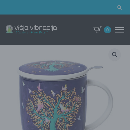
Search
for:
0