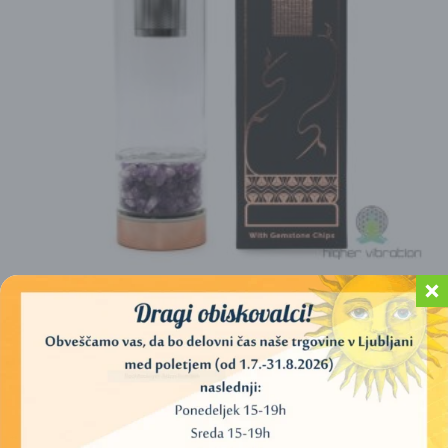
KRISTALNA STEKLENICA, INFUZOR, ZA ČAJ, AMETIST
– ROSE GOLD
33,00
€
DODAJ V KOŠARICO