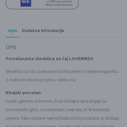
Opis
Dodatne informacije
OPIS
Porcelanasta skodelica za čaj LOVEBIRDS
Skodelica za čaj s pokrovom in infuzorjem iz nerjavečega jekla.
Z motivom drevesa in ptic v obliki srca.
Kitajski porcelan
Kaolin, glinenec in kremen, ki se običajno uporabljajo za
porcelansko glino, so pomešani z najmanj 35 % kostnega
pepela. Tako nastane najmočnejša vrsta porcelana, ki obstaja,
in posebna barva slonovine. Zaradi svoje sestave se kitajski