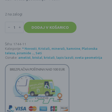
2 na zalogi
SET
Sveta
DODAJ V KOŠARICO
geometrija
-
7
oblik,
Šifra:
1744-11
Platonska
Kategorije:
* Novosti
,
Kristali, minerali, kamnine
,
Platonska
telesa
(2
telesa, piramide ...
,
Seti
cm)
Oznake:
ametist
,
kristal
,
kristali
,
lapis lazuli
,
sveta geometrija
-
ROŽEVEC
količina