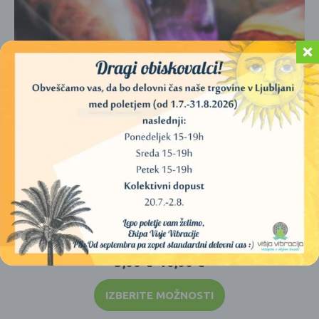
KRISTALI (ŽEPNI)
3,00
€
–
10,00
€
IZBERITE MOŽNOSTI