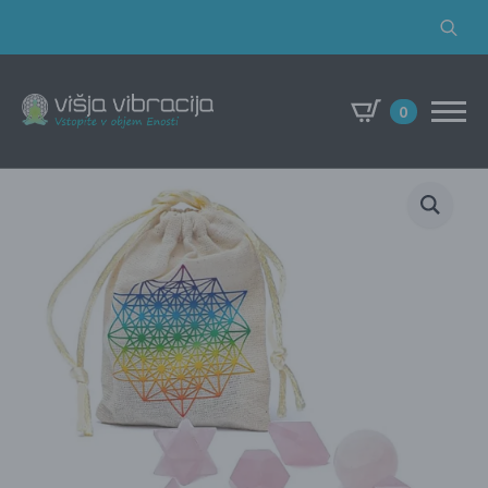
Search
for:
0