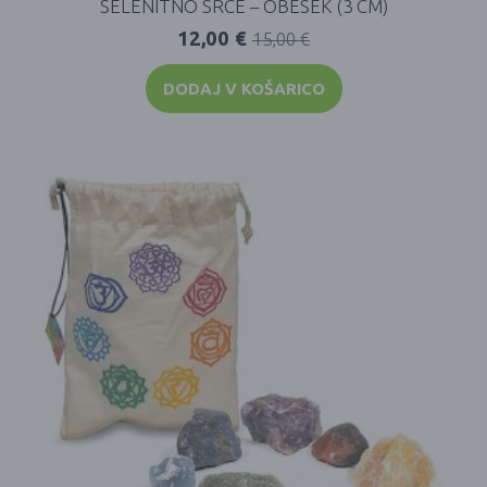
SELENITNO SRCE – OBESEK (3 CM)
12,00
€
15,00
€
DODAJ V KOŠARICO