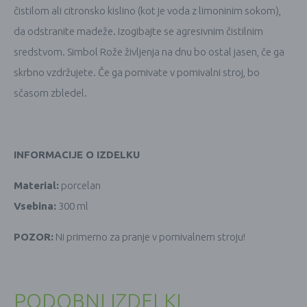
čistilom ali citronsko kislino (kot je voda z limoninim sokom),
da odstranite madeže. Izogibajte se agresivnim čistilnim
sredstvom. Simbol Rože življenja na dnu bo ostal jasen, če ga
skrbno vzdržujete. Če ga pomivate v pomivalni stroj, bo
sčasom zbledel.
INFORMACIJE O IZDELKU
Material:
porcelan
Vsebina:
300 ml
POZOR:
Ni primerno za pranje v pomivalnem stroju!
PODOBNI IZDELKI