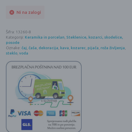
Ni na zalogi
Šifra:
13260-8
Kategoriji:
Keramika in porcelan
,
Steklenice, kozarci, skodelice,
posode
Oznake:
čaj
,
čaša
,
dekoracija
,
kava
,
kozarec
,
pijača
,
roža življenja
,
steklo
,
voda