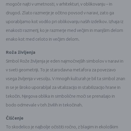
mogoče najti v umetnosti, v arhitekturi, v oblikovanju – in
drugod. Zlato razmerje je očitno povsod v naravi, zato ga
uporabljamo kot vodilo pri oblikovanju naših izdelkov. Izhaja iz
enakosti razmerij, ko je razmerje med večjim in manjšim delom
enako kot med celoto in večjim delom.
Roža življenja
Simbol Rože življenja je eden najmočnejših simbolov v naravi in ​​
v sveti geometriji. To je starodavna metafora za povezavo
vsega življenja v vesolju. V mnogih kulturah je bil ta simbol znan
in se je široko uporabljal za vitalizacijo in stabilizacijo hrane in
tekočin. Njegova oblika in simbolične moči se prenašajo in
bodo odmevale v teh živilih in tekočinah.
Čiščenje
To skodelico je najbolje očistiti ročno, z blagim in ekološkim