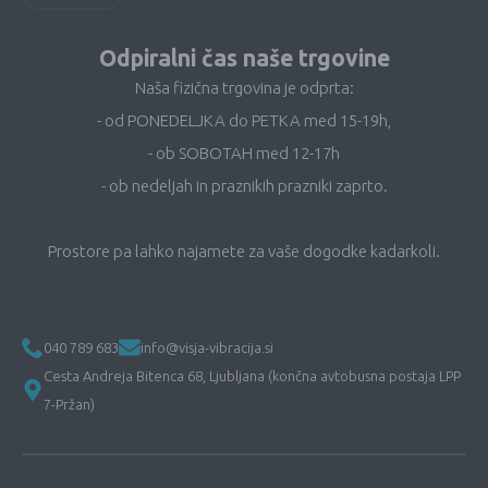
Odpiralni čas naše trgovine
Naša fizična trgovina je odprta:
- od PONEDELJKA do PETKA med 15-19h,
- ob SOBOTAH med 12-17h
- ob nedeljah in praznikih prazniki zaprto.
Prostore pa lahko najamete za vaše dogodke kadarkoli.
040 789 683
info@visja-vibracija.si
Cesta Andreja Bitenca 68, Ljubljana (končna avtobusna postaja LPP
7-Pržan)