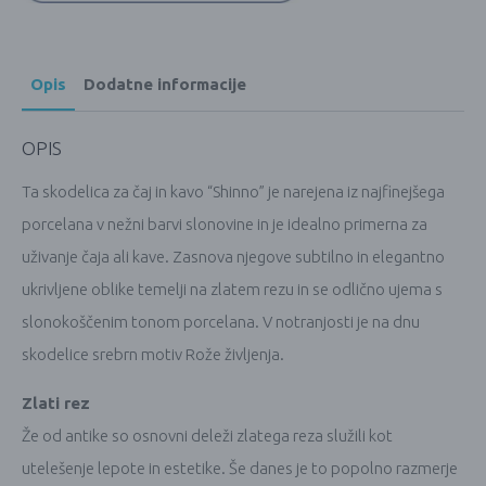
Opis
Dodatne informacije
OPIS
Ta skodelica za čaj in kavo “Shinno” je narejena iz najfinejšega
porcelana v nežni barvi slonovine in je idealno primerna za
uživanje čaja ali kave. Zasnova njegove subtilno in elegantno
ukrivljene oblike temelji na zlatem rezu in se odlično ujema s
slonokoščenim tonom porcelana. V notranjosti je na dnu
skodelice srebrn motiv Rože življenja.
Zlati rez
Že od antike so osnovni deleži zlatega reza služili kot
utelešenje lepote in estetike. Še danes je to popolno razmerje