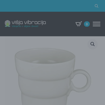
Search
for:
0