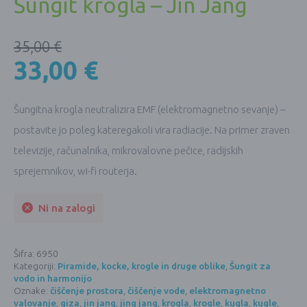
Šungit krogla – Jin Jang
35,00
€
33,00
€
Šungitna krogla neutralizira EMF (elektromagnetno sevanje) –
postavite jo poleg kateregakoli vira radiacije. Na primer zraven
televizije, računalnika, mikrovalovne pečice, radijskih
sprejemnikov, wi-fi routerja.
Ni na zalogi
Šifra:
6950
Kategoriji:
Piramide, kocke, krogle in druge oblike
,
Šungit za
vodo in harmonijo
Oznake:
čiščenje prostora
,
čiščenje vode
,
elektromagnetno
valovanje
,
giza
,
jin jang
,
jing jang
,
krogla
,
krogle
,
kugla
,
kugle
,