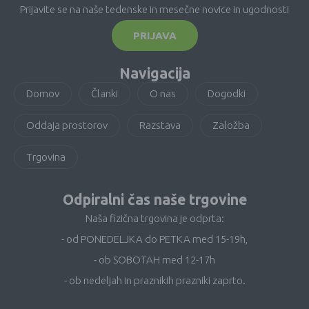
Prijavite se na naše tedenske in mesečne novice in ugodnosti
PRIJAVA
Navigacija
Domov
Članki
O nas
Dogodki
Oddaja prostorov
Razstava
Založba
Trgovina
Odpiralni čas naše trgovine
Naša fizična trgovina je odprta:
- od PONEDELJKA do PETKA med 15-19h,
- ob SOBOTAH med 12-17h
- ob nedeljah in praznikih prazniki zaprto.