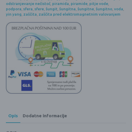
odstranjevanje nečistoč
,
piramida
,
piramide
,
pitje vode
,
podpora
,
sfera
,
sfere
,
šungit
,
šungitna
,
šungitne
,
šungitno
,
voda
,
yin yang
,
zaščita
,
zaščita pred elektromagnetnim valovanjem
Opis
Dodatne informacije