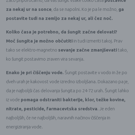
Zato priporočamo, da vaš šungit vsake toliko časa
postavite
za nekaj ur na sonce
, da se napolni. Ko je pa le možno,
ga
postavite tudi na zemljo za nekaj ur, ali čez noč.
Koliko časa je potrebno, da šungit začne delovati?
Moč šungita je možno občutiti
in tudi izmeriti takoj. Prav
tako se elektro-magnetno
sevanje začne zmanjševati
tako,
ko šungit postavimo zraven vira sevanja.
Enako je pri čiščenju vode.
Šungit postavite v vodo in že po
dveh urah je kakovost vode izredno izboljšana. Dokazano pa je,
da je najboljši čas delovanja šungita po 24-72 urah. Šungit lahko
iz vode
pomaga odstraniti bakterije, klor, težke kovine,
nitrate, pesticide, farmacevtska sredstva
. Je eden
najboljših, če ne najboljših, naravnih načinov čiščenja in
energiziranja vode.