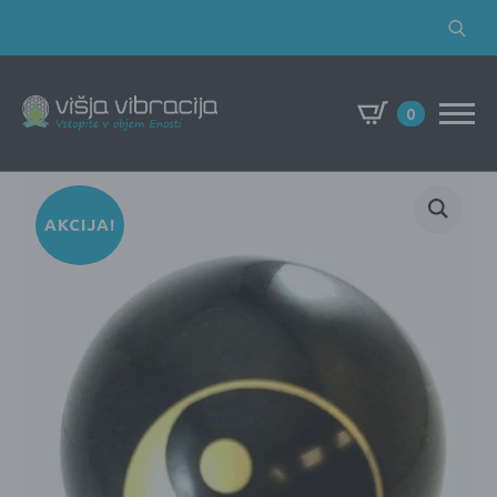
Search
for:
0
AKCIJA!