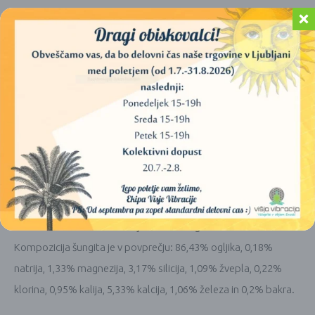
trikotnik
ali
100 g šungitnih kosmičev. Že po 30-120
minutah je kvaliteta vode izredno izboljšana.
A če lahko
počakate 24-72 ur, bo voda odlična, pripravljena in tudi izredno
dobrega okusa in zelo primerna pitje.
Steklenico ali vrč
imejte odprto med samo fitracijo.
Kako šungit ščiti pred EMF (elektro-magnetnim sevanjem)?
Šungit absorbira
in
nevtralizira
frekvence škodljivega
sevanja s pomočjo fulerenov, ki so v njegovi naravni
kompoziciji.
Katere minerale lahko najdemo v šungitu?
Kompozicija šungita je v povprečju: 86,43% ogljika, 0,18%
natrija, 1,33% magnezija, 3,17% silicija, 1,09% žvepla, 0,22%
klorina, 0,95% kalija, 5,33% kalcija, 1,06% železa in 0,2% bakra.