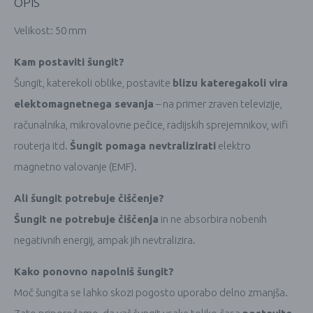
OPIS
Velikost: 50 mm
Kam postaviti šungit?
Šungit, katerekoli oblike, postavite
blizu kateregakoli vira
elektomagnetnega sevanja
– na primer zraven televizije,
računalnika, mikrovalovne pečice, radijskih sprejemnikov, wifi
routerja itd.
Šungit pomaga nevtralizirati
elektro
magnetno valovanje (EMF).
Ali šungit potrebuje čiščenje?
Šungit ne potrebuje čiščenja
in ne absorbira nobenih
negativnih energij, ampak jih nevtralizira.
Kako ponovno napolniš šungit?
Moč šungita se lahko skozi pogosto uporabo delno zmanjša.