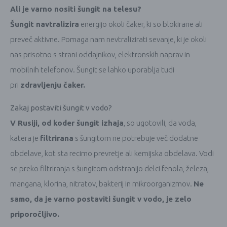
Ali je varno nositi šungit na telesu?
Šungit navtralizira
energijo okoli čaker, ki so blokirane ali
preveč aktivne. Pomaga nam nevtralizirati sevanje, ki je okoli
nas prisotno s strani oddajnikov, elektronskih naprav in
mobilnih telefonov. Šungit se lahko uporablja tudi
pri
zdravljenju čaker.
Zakaj postaviti šungit v vodo?
V Rusiji, od koder šungit izhaja
, so ugotovili, da voda,
katera je
filtrirana
s šungitom ne potrebuje več dodatne
obdelave, kot sta recimo prevretje ali kemijska obdelava. Vodi
se preko filtriranja s šungitom odstranijo delci fenola, železa,
mangana, klorina, nitratov, bakterij in mikroorganizmov.
Ne
samo, da je varno postaviti šungit v vodo, je zelo
priporočljivo.