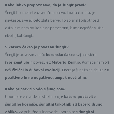
Kako lahko prepoznamo, da je šungit pravi?
Šungit bo imel intenzivno črno barvo. Ima lahko infuzije
rjavkaste, sive ali celo zlate barve. To so znaki prisotnosti
ostalih mineralov, kot je na primer pirit, ki ima najdišča v istih
nivojih, kot šungit.
S katero čakro je povezan šungit?
Šungit je povezan z našo
korensko
čakro
, saj nas sidra
in
prizemljuje
in povezuje z
Materjo Zemljo
. Pomaga nam pri
naši
fizični in duhovni evoluciji.
Energija šungita ne deluje
ne
pozitivno in ne negativno, ampak nevtralno.
Kako pripraviti vodo s šungitom?
Uporabite vrč vode ali steklenico,
v katero postavite
šungitne kosmiče, šungitni trikotnik ali katero drugo
obliko.
Za približno 1 liter vode uporabite
1 šungitni