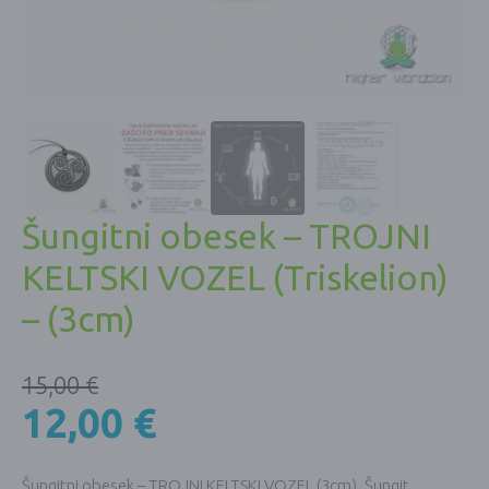
Šungitni obesek – TROJNI
KELTSKI VOZEL (Triskelion)
– (3cm)
15,00
€
12,00
€
Šungitni obesek – TROJNI KELTSKI VOZEL (3cm). Šungit