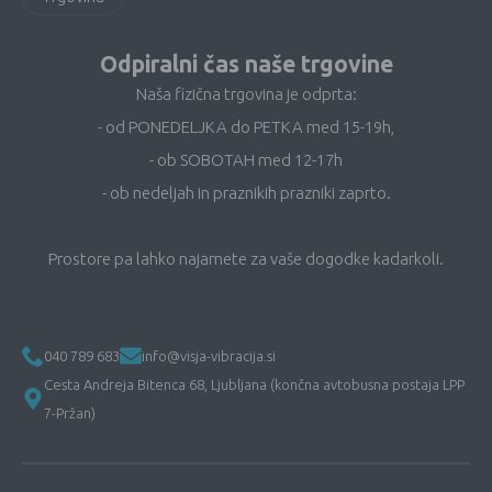
Odpiralni čas naše trgovine
Naša fizična trgovina je odprta:
- od PONEDELJKA do PETKA med 15-19h,
- ob SOBOTAH med 12-17h
- ob nedeljah in praznikih prazniki zaprto.
Prostore pa lahko najamete za vaše dogodke kadarkoli.
040 789 683
info@visja-vibracija.si
Cesta Andreja Bitenca 68, Ljubljana (končna avtobusna postaja LPP
7-Pržan)