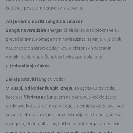
ko šungit postavimo zraven vira sevanja.
Ali je varno nositi šungit na telesu?
Šungit navtralizira
energijo okoli čaker, ki so blokirane ali
preveč aktivne. Pomaga nam nevtralizirati sevanje, ki je okoli
nas prisotno s strani oddajnikov, elektronskih naprav in
mobilnih telefonov. Šungit se lahko uporablja tudi
pri
zdravljenju čaker.
Zakaj postaviti šungit v vodo?
V Rusiji, od koder šungit izhaja
, so ugotovili, da voda,
katera je
filtrirana
s šungitom ne potrebuje več dodatne
obdelave, kot sta recimo prevretje ali kemijska obdelava. Vodi
se preko filtriranja s šungitom odstranijo delci fenola, železa,
mangana, klorina, nitratov, bakterij in mikroorganizmov.
Ne
samo, da je varno postaviti šungit v vodo, je zelo