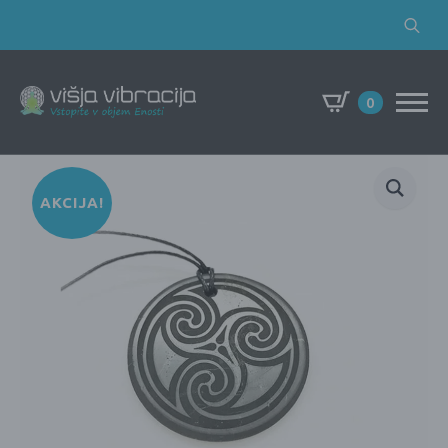
Search
for:
0
AKCIJA!