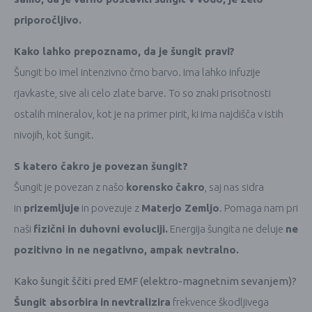
priporočljivo.
Kako lahko prepoznamo, da je šungit pravi?
Šungit bo imel intenzivno črno barvo. Ima lahko infuzije
rjavkaste, sive ali celo zlate barve. To so znaki prisotnosti
ostalih mineralov, kot je na primer pirit, ki ima najdišča v istih
nivojih, kot šungit.
S katero čakro je povezan šungit?
Šungit je povezan z našo
korensko
čakro
, saj nas sidra
in
prizemljuje
in povezuje z
Materjo Zemljo
. Pomaga nam pri
naši
fizični in duhovni evoluciji.
Energija šungita ne deluje
ne
pozitivno in ne negativno, ampak nevtralno.
Kako šungit ščiti pred EMF (elektro-magnetnim sevanjem)?
Šungit absorbira
in
nevtralizira
frekvence škodljivega