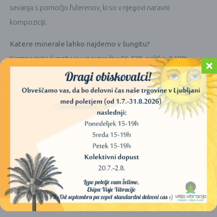
sevanja s pomočjo fulerenov, ki so v njegovi naravni
kompoziciji.
Katere minerale lahko najdemo v šungitu?
Kompozicija šungita je v povprečju: 86,43% ogljika, 0,18%
natrija, 1,33% magnezija, 3,17% silicija, 1,09% žvepla, 0,22%
klorina, 0,95% kalija, 5,33% kalcija, 1,06% železa in 0,2% bakra.
Kako močan je šungit?
Šungit efektivno že v 30
minutah
odstrani škodljive delce
iz vode, ki vključuje tudi težke kovine, ki jih lahko najdemo v
vodovodu.
PODOBNI IZDELKI