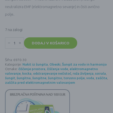
neutralizira EMF (elektromagnetno sevanje) in čisti avrično
polje.
7 na zalogi
Šungitni
obesek
DODAJ V KOŠARICO
-
TROJNI
KELTSKI
VOZEL
Šifra:
6970-30
(Triskelion)
Kategorije:
Nakit iz šungita
,
Obeski
,
Šungit za vodo in harmonijo
-
(3cm)
Oznake:
čiščenje prostora
,
čiščenje vode
,
elektromagnetno
količina
valovanje
,
kocka
,
odstranjevanje nečistoč
,
roža življenja
,
soirala
,
šungit
,
šungitna
,
šungitne
,
šungitno
,
torusno polje
,
voda
,
zaščita
,
zaščita pred elektromagnetnim valovanjem