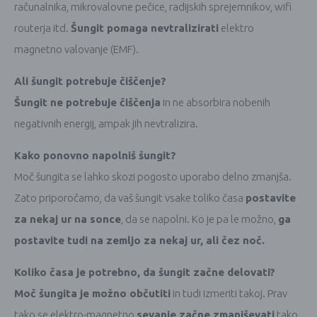
računalnika, mikrovalovne pečice, radijskih sprejemnikov, wifi
routerja itd.
Šungit pomaga nevtralizirati
elektro
magnetno valovanje (EMF).
Ali šungit potrebuje čiščenje?
Šungit ne potrebuje čiščenja
in ne absorbira nobenih
negativnih energij, ampak jih nevtralizira.
Kako ponovno napolniš šungit?
Moč šungita se lahko skozi pogosto uporabo delno zmanjša.
Zato priporočamo, da vaš šungit vsake toliko časa
postavite
za nekaj ur na sonce
, da se napolni. Ko je pa le možno,
ga
postavite tudi na zemljo za nekaj ur, ali čez noč.
Koliko časa je potrebno, da šungit začne delovati?
Moč šungita je možno občutiti
in tudi izmeriti takoj. Prav
tako se elektro-magnetno
sevanje začne zmanjševati
tako,