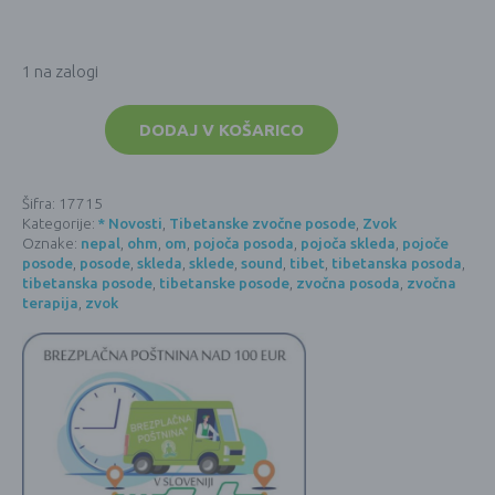
1 na zalogi
Tibetanska
zvočna
DODAJ V KOŠARICO
posoda
SHANTI,
ročno
kovana
Šifra:
17715
(25
Kategorije:
* Novosti
,
Tibetanske zvočne posode
,
Zvok
cm,
s
Oznake:
nepal
,
ohm
,
om
,
pojoča posoda
,
pojoča skleda
,
pojoče
pozlačeno
posode
,
posode
,
skleda
,
sklede
,
sound
,
tibet
,
tibetanska posoda
,
sijajno
tibetanska posode
,
tibetanske posode
,
zvočna posoda
,
zvočna
notranjostjo
terapija
,
zvok
in
zunanjostjo)
količina