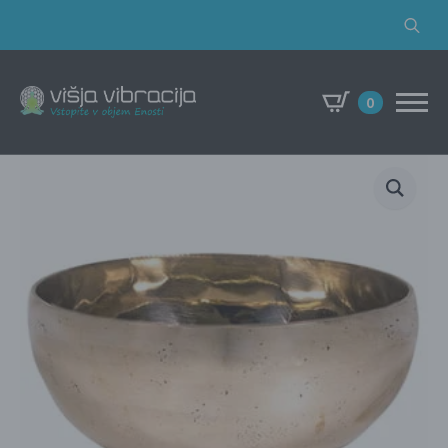
Search
for:
0