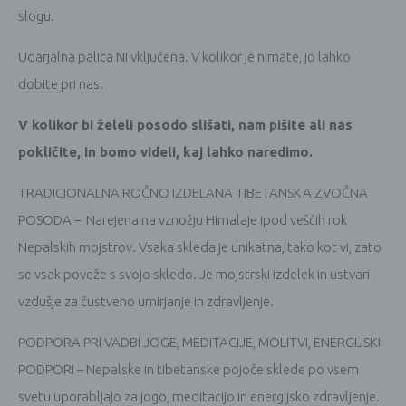
slogu.
Udarjalna palica NI vključena. V kolikor je nimate, jo lahko
dobite pri nas.
V kolikor bi želeli posodo slišati, nam pišite ali nas
pokličite, in bomo videli, kaj lahko naredimo.
TRADICIONALNA ROČNO IZDELANA TIBETANSKA ZVOČNA
POSODA – Narejena na vznožju Himalaje ipod veščih rok
Nepalskih mojstrov. Vsaka skleda je unikatna, tako kot vi, zato
se vsak poveže s svojo skledo. Je mojstrski izdelek in ustvari
vzdušje za čustveno umirjanje in zdravljenje.
PODPORA PRI VADBI JOGE, MEDITACIJE, MOLITVI, ENERGIJSKI
PODPORI – Nepalske in tibetanske pojoče sklede po vsem
svetu uporabljajo za jogo, meditacijo in energijsko zdravljenje.