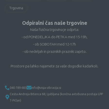
Trgovina
Odpiralni čas naše trgovine
Naša fizična trgovina je odprta:
- od PONEDELJKA do PETKA med 15-19h,
- ob SOBOTAH med 12-17h
- ob nedeljah in praznikih prazniki zaprto.
Prostore pa lahko najamete za vaše dogodke kadarkoli.
040 789 683
info@visja-vibracija.si
Cesta Andreja Bitenca 68, Ljubljana (končna avtobusna postaja LPP
7-Pržan)