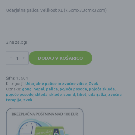
Udarjalna palica, velikost XL (7,5cmx3,3cmx32cm)
2 na zalogi
Udarjalna
palica
DODAJ V KOŠARICO
za
tibetanske
pojoče
sklede
Šifra:
13604
ali
Kategoriji:
Udarjalne palice in zvočne vilice
,
Zvok
gonge
(VELIKOST
Oznake:
gong
,
nepal
,
palica
,
pojoča posoda
,
pojoča skleda
,
XL)
pojoče posode
,
skleda
,
sklede
,
sound
,
tibet
,
udarjalka
,
zvočna
7,5cmx3,3cmx32cm
terapija
,
zvok
količina