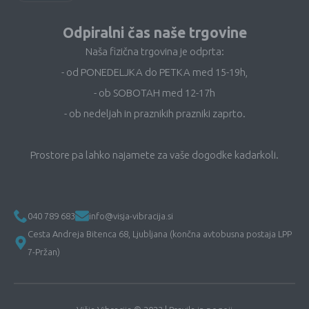
Odpiralni čas naše trgovine
Naša fizična trgovina je odprta:
- od PONEDELJKA do PETKA med 15-19h,
- ob SOBOTAH med 12-17h
- ob nedeljah in praznikih prazniki zaprto.
Prostore pa lahko najamete za vaše dogodke kadarkoli.
040 789 683
info@visja-vibracija.si
Cesta Andreja Bitenca 68, Ljubljana (končna avtobusna postaja LPP
7-Pržan)