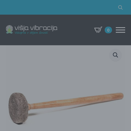
Search
for:
0