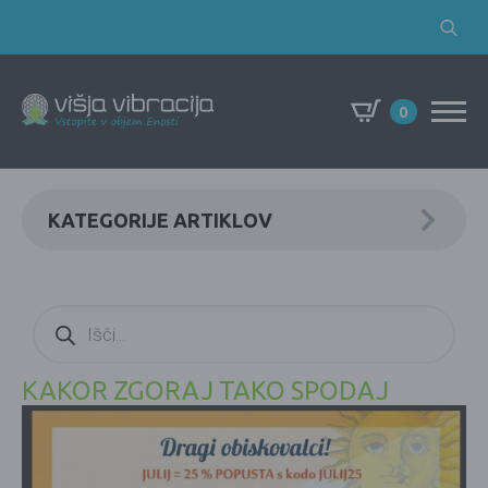
Search
for:
0
KATEGORIJE ARTIKLOV
Products
search
KAKOR ZGORAJ TAKO SPODAJ