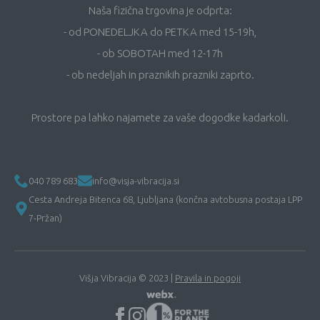
Naša fizična trgovina je odprta:
- od PONEDELJKA do PETKA med 15-19h,
- ob SOBOTAH med 12-17h
- ob nedeljah in praznikih prazniki zaprto.
Prostore pa lahko najamete za vaše dogodke kadarkoli.
040 789 683
info@visja-vibracija.si
Cesta Andreja Bitenca 68, Ljubljana (končna avtobusna postaja LPP
7-Pržan)
Višja Vibracija © 2023 |
Pravila in pogoji