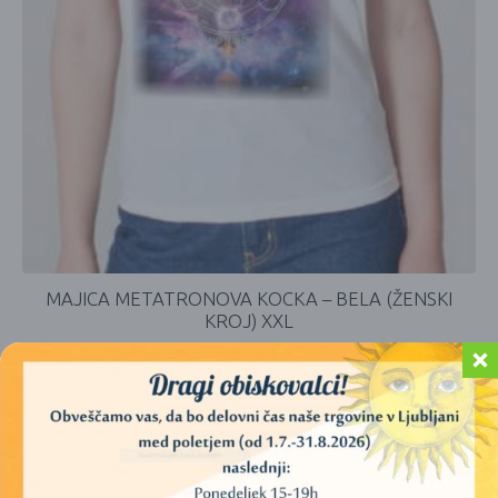
MAJICA METATRONOVA KOCKA – BELA (ŽENSKI
KROJ) XXL
30,00
€
DODAJ V KOŠARICO