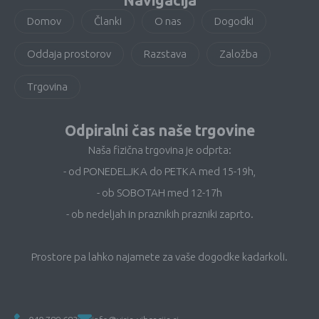
Navigacija
Domov
Članki
O nas
Dogodki
Oddaja prostorov
Razstava
Založba
Trgovina
Odpiralni čas naše trgovine
Naša fizična trgovina je odprta:
- od PONEDELJKA do PETKA med 15-19h,
- ob SOBOTAH med 12-17h
- ob nedeljah in praznikih prazniki zaprto.
Prostore pa lahko najamete za vaše dogodke kadarkoli.