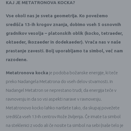
KAJ JE METATRONOVA KOCKA?
Vse okoli nas je sveta geometrija. Ko povežemo
središča 13-ih krogov znanja, dobimo vseh 5 osnovnih
gradnikov vesolja – platonskih oblik (kocko, tetraeder,
oktaeder, ikozaeder in dodekaeder). Vrača nas v naše
prastanje zavesti. Bolj uporabljamo ta simbol, več nam
razodene.
Metatronova kocka
je podoba božanske energije, ki teče
preko Nadangela Metatrona do vseh delov stvarnosti. In
Nadangel Metatron se neprestano trudi, da energija teče v
ravnovesju in da so vsi aspekti narave v ravnovesju.
Metatronovo kocko lahko narišete tako, da skupaj povežete
središča vseh 13-ih centrov Rože življenja. Če imate ta simbol
na steklenici z vodo ali če nosite ta simbol na sebi (naše telo je