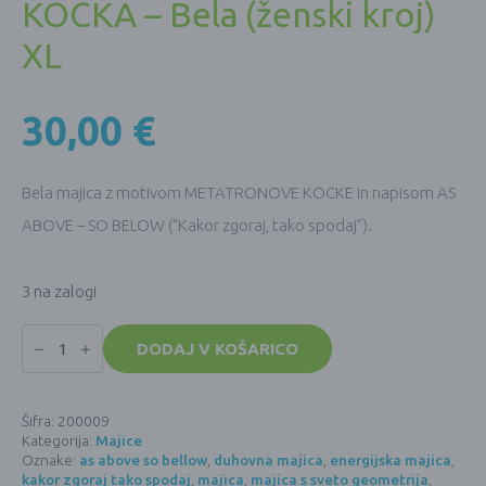
KOCKA – Bela (ženski kroj)
XL
30,00
€
Bela majica z motivom METATRONOVE KOCKE in napisom AS
ABOVE – SO BELOW (“Kakor zgoraj, tako spodaj”).
3 na zalogi
Majica
METATRONOVA
DODAJ V KOŠARICO
KOCKA
-
Bela
(ženski
Šifra:
200009
kroj)
Kategorija:
Majice
XL
količina
Oznake:
as above so bellow
,
duhovna majica
,
energijska majica
,
kakor zgoraj tako spodaj
,
majica
,
majica s sveto geometrija
,