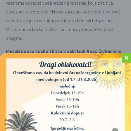
večinoma voda) se voda vrača v pra-stanje, ko je bila živa,
povezana z virom, s kolektivno zavestjo. Voda dobi nov, svež
okus. Lahko jo za nekajj ur pustimo v steklenici ali posodi z
Metatronovo kocko tudi na soncu in jo pijemo še toplo ali
ohlajeno.
Metatronova kocka skriva v sebi tudi Rožo življenja in
se medsebojno dopolnjujeta in povezujeta.
Metatronova
kocka prihaja iz Rože življenje in predstavlja popolno notranje
ravnovesje. Je sestavljena iz 13 popolnih krogov, ki so med
seboj povezani z ravnimi črtami. Krogi predstavljajo ženski
aspekt vesolja, črte predstavljajo moški aspekt zavesti.
INFORMACIJE O IZDELKU