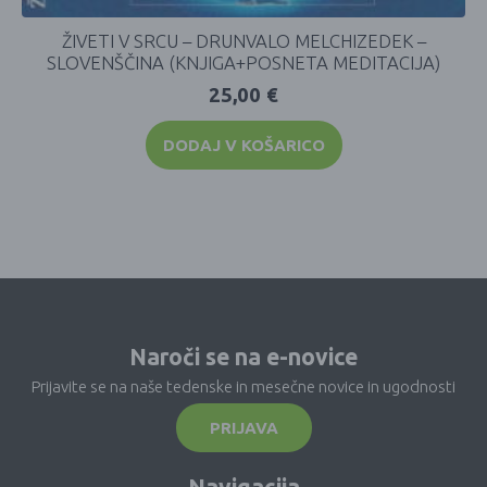
ŽIVETI V SRCU – DRUNVALO MELCHIZEDEK –
SLOVENŠČINA (KNJIGA+POSNETA MEDITACIJA)
25,00
€
DODAJ V KOŠARICO
Naroči se na e-novice
Prijavite se na naše tedenske in mesečne novice in ugodnosti
PRIJAVA