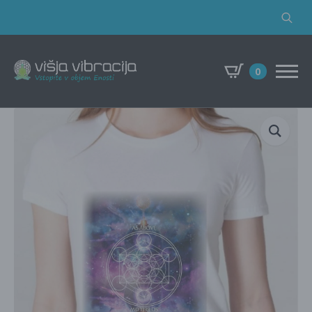
Search
for:
0