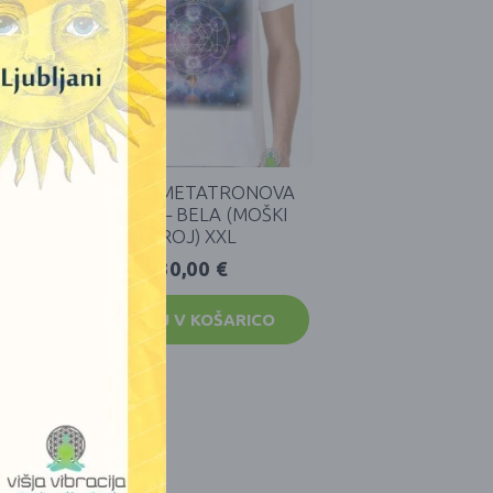
VA
MAJICA METATRONOVA
KI
KOCKA – BELA (MOŠKI
KROJ) XXL
30,00
€
DODAJ V KOŠARICO