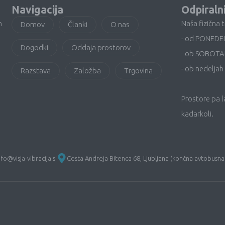
Navigacija
Odpiraln
n
Naša fizična 
Domov
Članki
O nas
- od PONEDE
Dogodki
Oddaja prostorov
- ob SOBOTA
- ob nedeljah 
Razstava
Založba
Trgovina
Prostore pa 
kadarkoli.
nfo@visja-vibracija.si
Cesta Andreja Bitenca 68, Ljubljana (končna avtobusna