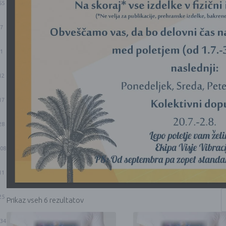
55
7
1
12
17
28
08
11
25
Prikaz vseh 6 rezultatov
34