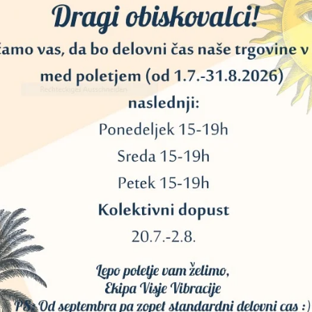
20
40
11
45
MAJICA METATRONOVA
MAJICA METATRONO
KOCKA – BELA (ŽENSKI
KOCKA – BELA (MOŠ
KROJ) XXL
KROJ) XL
34
30,00
€
30,00
€
3
DODAJ V KOŠARICO
DODAJ V KOŠARICO
13