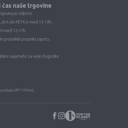
i čas naše trgovine
trgovina je odprta:
LJKA do PETKA med 15-19h,
H med 12-17h
in praznikih prazniki zaprto.
lahko najamete za vaše dogodke
 postaja LPP 7-Pržan)