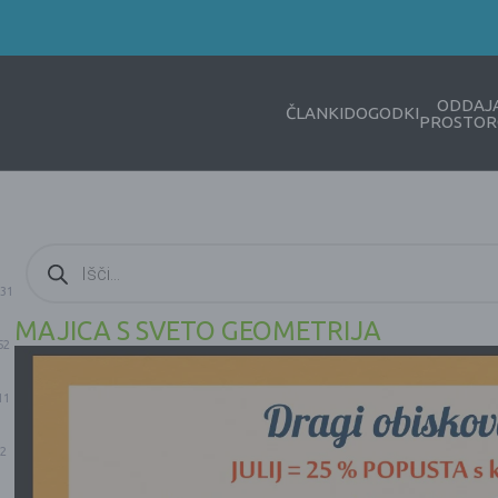
ODDAJ
ČLANKI
DOGODKI
PROSTOR
Products
search
31
MAJICA S SVETO GEOMETRIJA
52
11
2