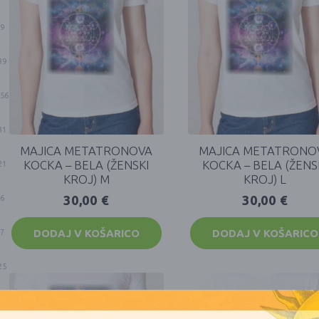
9
39
56
31
MAJICA METATRONOVA
MAJICA METATRONO
KOCKA – BELA (ŽENSKI
KOCKA – BELA (ŽENS
21
KROJ) M
KROJ) L
30,00
€
30,00
€
6
DODAJ V KOŠARICO
DODAJ V KOŠARICO
7
25
14