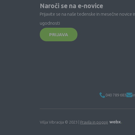
Naroči se na e-novice
Prijavite se na naše tedenske in mesečne novice i
ugodnosti
PRIJAVA
040 789 683
i
Višja Vibracija © 2023 |
Pravila in pogoji