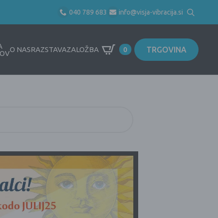
040 789 683
info@visja-vibracija.si
Search
for:
A
TRGOVINA
O NAS
RAZSTAVA
ZALOŽBA
0
OV