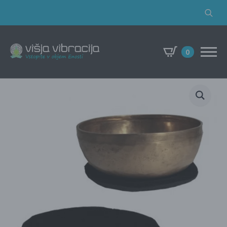
Search
for:
0