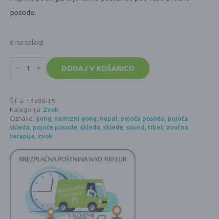
posodo.
6 na zalogi
Podloga
za
DODAJ V KOŠARICO
tibetanske
zvočne
posode
-
Šifra:
13588-15
Črni
Kategorija:
Zvok
krog
-
Oznake:
gong
,
namizni gong
,
nepal
,
pojoča posoda
,
pojoča
15x1
skleda
,
pojoče posode
,
skleda
,
sklede
,
sound
,
tibet
,
zvočna
cm
terapija
,
zvok
količina