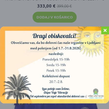
333,00
€
399,00
€
DODAJ V KOŠARICO