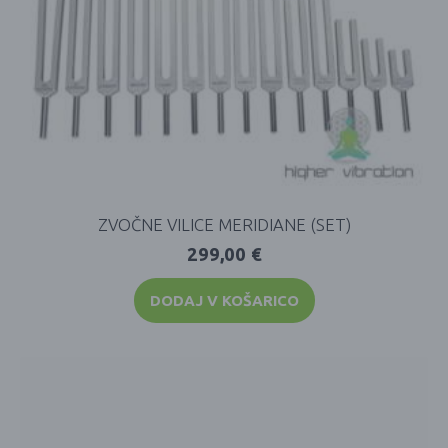
ZVOČNE VILICE MERIDIANE (SET)
299,00
€
DODAJ V KOŠARICO