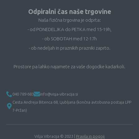
Odpiralni čas naše trgovine
Naša fizična trgovina je odprta:
- od PONEDELJKA do PETKA med 15-19h,
- ob SOBOTAH med 12-17h
- ob nedeljah in praznikih prazniki zaprto.
Prostore pa lahko najamete za vaše dogodke kadarkoli.
040 789 683
info@visja-vibracija.si
Cesta Andreja Bitenca 68, Ljubljana (končna avtobusna postaja LPP
7-Pržan)
Višja Vibracija © 2023 |
Pravila in pogoji