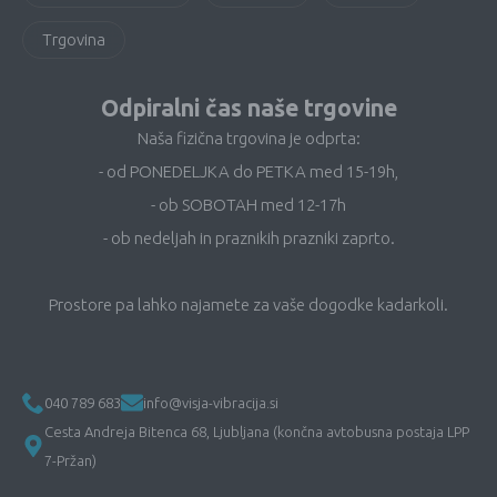
Trgovina
Odpiralni čas naše trgovine
Naša fizična trgovina je odprta:
- od PONEDELJKA do PETKA med 15-19h,
- ob SOBOTAH med 12-17h
- ob nedeljah in praznikih prazniki zaprto.
Prostore pa lahko najamete za vaše dogodke kadarkoli.
040 789 683
info@visja-vibracija.si
Cesta Andreja Bitenca 68, Ljubljana (končna avtobusna postaja LPP
7-Pržan)