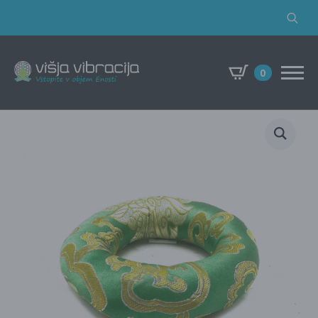
Search
for:
0