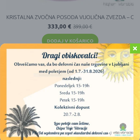
KRISTALNA ZVOČNA POSODA VIJOLIČNA ZVEZDA – C
333,00
€
399,00
€
DODAJ V KOŠARICO