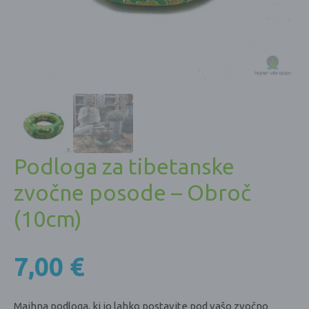
Podloga za tibetanske
zvočne posode – Obroč
(10cm)
7,00
€
Majhna podloga, ki jo lahko postavite pod vašo zvočno