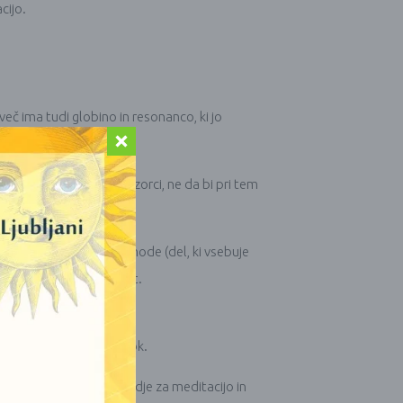
cijo.
eč ima tudi globino in resonanco, ki jo
krasimo z zapletenimi vzorci, ne da bi pri tem
ka prevleka prenese z anode (del, ki vsebuje
in enakomerno pokritost.
arja jasen in svetel zvok.
zato je skleda močno orodje za meditacijo in