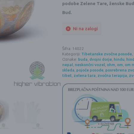
podobe Zelene Tare, ženske Bude 
Bud.
Ni na zalogi
Šifra:
14022
Kategoriji:
Tibetanske zvočne posode
,
Oznake:
buda
,
dvojni dorje
,
hindu
,
hin
nepal
,
neskončni vozel
,
ohm
,
om
,
om 
skleda
,
pojoče posode
,
posrebrena zv
tibet
,
zelena tara
,
zvočna terapija
,
zv