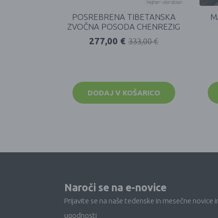
POSREBRENA TIBETANSKA
M
ZVOČNA POSODA CHENREZIG
277,00
€
333,00
€
DODAJ V KOŠARICO
Naroči se na e-novice
Prijavite se na naše tedenske in mesečne novice i
ugodnosti