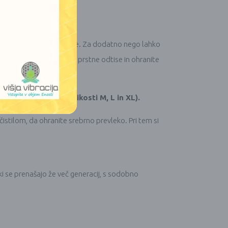
palice iz filca ali volne. Za dodatno nego lahko
o krpo, da odstranite prstne odtise in ohranite
mbažnih rokavic (velikosti M, L in XL).
istilom, da ohranite srebrno prevleko. Pri tem si
ki se prenašajo že več generacij, s sodobno