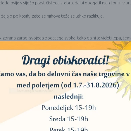
o ovije v sijočo plast čistega srebra, da bi obogatil njen ton in vibra
jajo po kosih, zato se njihova teža se lahko razlikuje.
zbrana zaradi svojega bogatega zvoka, tako da ni le videti lepa, temv
ato je skleda gravirana in posrebrena.
 izvedeno s precizno lasersko tehnologijo, kar omogoča, da jih lahko o
i tem se uporablja nadzorovana elektroliza, pri kateri se želena kovins
, ki bo prevlečen – v tem primeru zvočna posoda). To zagotavlja lepo 
čnimi lastnostmi povečuje naravno čistost zvoka pojoče sklede ter ustv
tetski privlačnosti, temveč lahko tudi okrepi energijo, ki jo oddaja, 