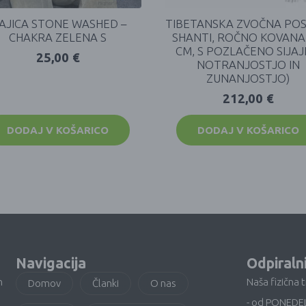
AJICA STONE WASHED –
TIBETANSKA ZVOČNA PO
CHAKRA ZELENA S
SHANTI, ROČNO KOVANA 
CM, S POZLAČENO SIJA
25,00
€
NOTRANJOSTJO IN
ZUNANJOSTJO)
212,00
€
DODAJ V KOŠARICO
DODAJ V KOŠARICO
Navigacija
Odpiraln
n
Naša fizična 
Domov
Članki
O nas
- od PONEDE