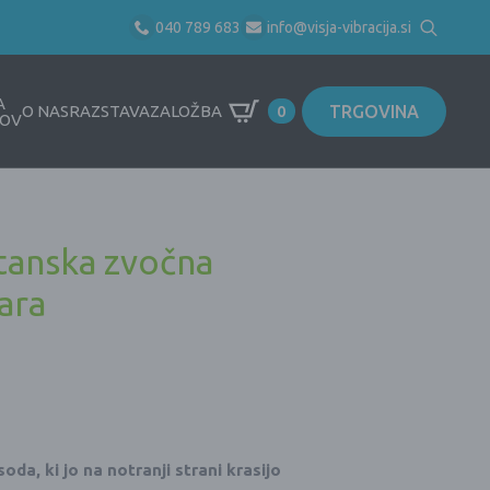
040 789 683
info@visja-vibracija.si
Search
for:
A
TRGOVINA
O NAS
RAZSTAVA
ZALOŽBA
0
OV
tanska zvočna
ara
a, ki jo na notranji strani krasijo