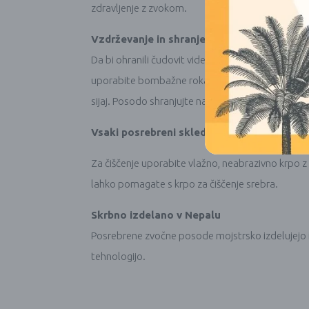
zdravljenje z zvokom.
Vzdrževanje in shranjevanje
Da bi ohranili čudovit videz in močan zvok posr
uporabite bombažne rokavice za vmesno rokovanj
sijaj. Posodo shranjujte na stabilnem gumijastem o
Vsaki posrebreni skledi za petje je priložen
Za čiščenje uporabite vlažno, neabrazivno krpo z 
lahko pomagate s krpo za čiščenje srebra.
Skrbno izdelano v Nepalu
Posrebrene zvočne posode mojstrsko izdelujejo izk
tehnologijo.