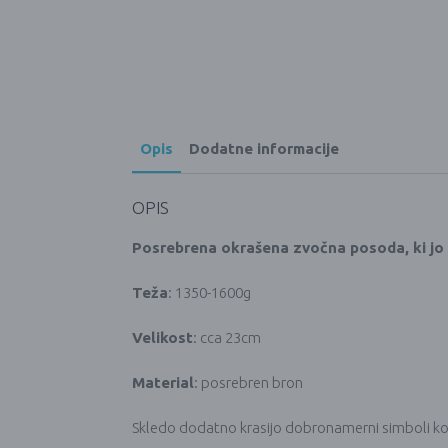
Opis
Dodatne informacije
OPIS
Posrebrena okrašena zvočna posoda, ki jo n
Teža
: 1350-1600g
Velikost
: cca 23cm
Material
: posrebren bron
Skledo dodatno krasijo dobronamerni simboli kot