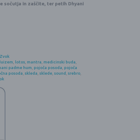
sočutja in zaščite, ter petih Dhyani
Zvok
duizem
,
lotos
,
mantra
,
medicinski buda
,
mani padme hum
,
pojoča posoda
,
pojoča
očna posoda
,
skleda
,
sklede
,
sound
,
srebro
,
ok