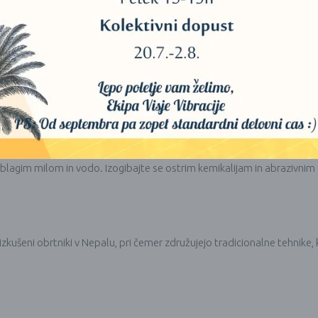
ebrene zvočne posode, priporočamo uporabo mehkega lesa in udarjalne 
e s skledo. Po vsaki uporabi skledo skrbno obrišite z mehko bombažn
broču ali mehki blazini, da zaščitite njeno obliko in končni videz.
a bombažna vrečka za zaščito in shranjevanje ter trije pari bo
blagim milom in vodo. Izogibajte se ostrim kemikalijam in abrazivnim č
ušeni obrtniki v Nepalu, pri čemer združujejo tradicionalne tehnike, 