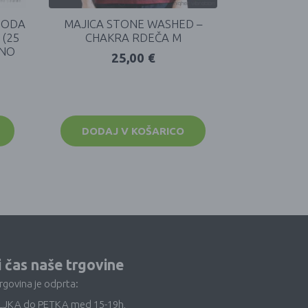
SODA
MAJICA STONE WASHED –
(25
CHAKRA RDEČA M
JNO
25,00
€
DODAJ V KOŠARICO
i čas naše trgovine
trgovina je odprta:
LJKA do PETKA med 15-19h,