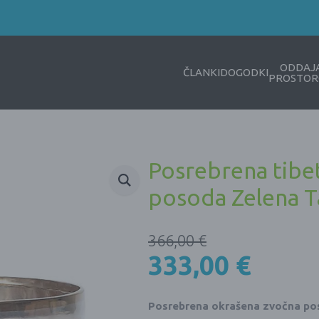
ODDAJ
ČLANKI
DOGODKI
PROSTOR
Posrebrena tibe
posoda Zelena T
366,00
€
333,00
€
Posrebrena okrašena zvočna posod