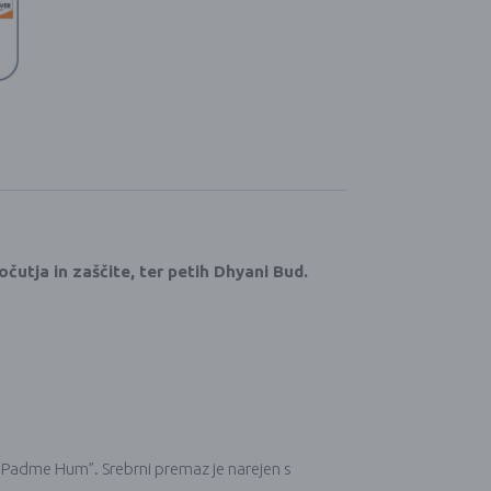
utja in zaščite, ter petih Dhyani Bud.
i Padme Hum”. Srebrni premaz je narejen s