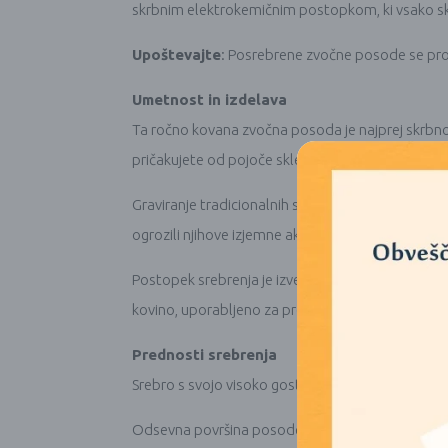
skrbnim elektrokemičnim postopkom, ki vsako skled
Upoštevajte
: Posrebrene zvočne posode se proda
Umetnost in izdelava
Ta ročno kovana zvočna posoda je najprej skrbno i
pričakujete od pojoče sklede te kakovosti. Šele n
Graviranje tradicionalnih simbolov in okraskov je
ogrozili njihove izjemne akustične lastnosti.
Postopek srebrenja je izveden z galvanizacijo. Pr
kovino, uporabljeno za prevleko) na katodo (del
Prednosti srebrenja
Srebro s svojo visoko gostoto in odličnimi akusti
Odsevna površina posode ne prispeva le k njeni es