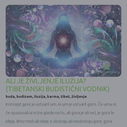
ALI JE ŽIVLJENJE ILUZIJA?
(TIBETANSKI BUDISTIČNI VODNIK)
buda
,
budizem
,
iluzija
,
karma
,
tibet
,
življenje
Koncept gore je ustvaril um. In um je ustvaril goro. Če uma ni,
če opazovalca ni (ne glede na to, ali gora je ali ne), je gora le
ideja. Brez misli ali ideje o obstoju ali neobstoju gore, gora