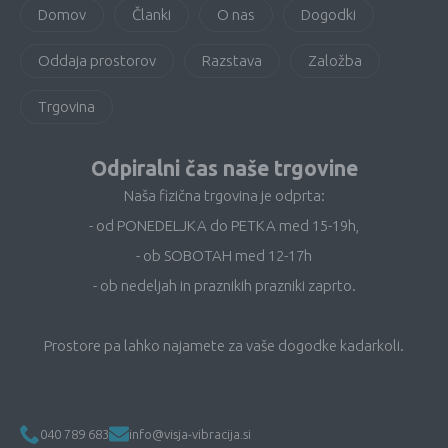
Domov
Članki
O nas
Dogodki
Oddaja prostorov
Razstava
Založba
Trgovina
Odpiralni čas naše trgovine
Naša fizična trgovina je odprta:
- od PONEDELJKA do PETKA med 15-19h,
- ob SOBOTAH med 12-17h
- ob nedeljah in praznikih prazniki zaprto.
Prostore pa lahko najamete za vaše dogodke kadarkoli.
040 789 683
info@visja-vibracija.si