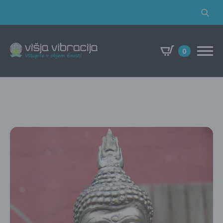
Search
for:
0