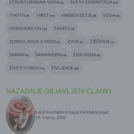
STRUKTURIRANA VODA
SVETA GEOMETRIJA
(6)
(24)
THOTH
TIBET
VNEBOVZETJE
VODA
(4)
(13)
(8)
(8)
VODNI KRISTALI
ZAVEST
(6)
(9)
ZDRAVLJENJE Z VODO
ZVOK
ČIŠČENJE
(5)
(6)
(7)
ŠAMAN
ŠAMANIZEM
ŽIVA VODA
(4)
(14)
(6)
ŽIVETI V SRCU
ŽIVLJENJE
(14)
(46)
NAZADNJE OBJAVLJENI ČLANKI
Kaj je Kundalini in kaj je Kundalini joga?
29. marca, 2026