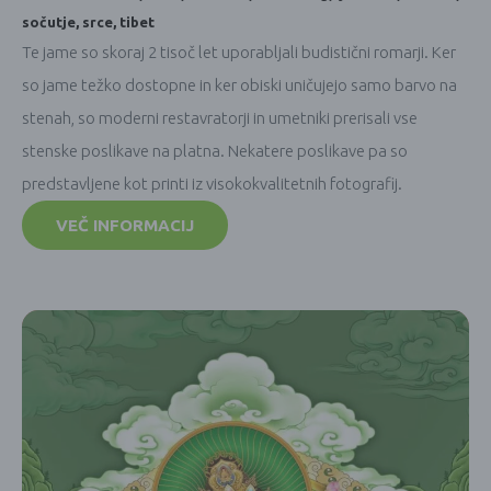
sočutje
,
srce
,
tibet
Te jame so skoraj 2 tisoč let uporabljali budistični romarji. Ker
so jame težko dostopne in ker obiski uničujejo samo barvo na
stenah, so moderni restavratorji in umetniki prerisali vse
stenske poslikave na platna. Nekatere poslikave pa so
predstavljene kot printi iz visokokvalitetnih fotografij.
VEČ INFORMACIJ