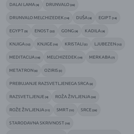
DALAI LAMA
DRUNVALO
(4)
(26)
DRUNVALO MELCHIZEDEK
DUŠA
EGIPT
(14)
(4)
(14)
EGYPT
ENOST
GONG
KADILA
(9)
(22)
(4)
(4)
KNJIGA
KNJIGE
KRISTALI
LJUBEZEN
(12)
(10)
(5)
(12)
MEDITACIJA
MELCHIZEDEK
MERKABA
(18)
(19)
(7)
METATRON
OZIRIS
(6)
(5)
PREBUJANJE RAZSVETLJENEGA SRCA
(6)
RAZSVETLJENJE
ROŽA ŽIVLJENJA
(4)
(26)
ROŽE ŽIVLJENJA
SMRT
SRCE
(11)
(15)
(26)
STARODAVNA SKRIVNOST
(10)