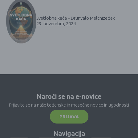
Svetlobna kača – Drunvalo Melchizedek
29. novembra, 2024
Naroči se na e-novice
Prijavite se na naše tedenske in mesečne novice in ugodnosti
PRIJAVA
Navigacija