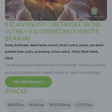
8 IZJAV ENOSTI TIBETANSKE SRČNE
SUTRE – V SLOVENŠČINI (3 MINUTE
BRANJA)
buda
,
budizem
,
dalai lama
,
enost
,
heart sutra
,
jesen
,
om mani
padme hum
,
osho
,
praznina
,
srčna sutra
,
Thich Nhat Hanh
,
tibet
“Ljudje poskušajo duhovno doseči realizacijo. Pravo spoznanje
je doseči prijazno srce. Razen tega ni nič zares uporabnega.”
VEČ INFORMACIJ
ZNAČKE
BAKER
BUDA
BUDIZEM
CITATI
(5)
(20)
(34)
(13)