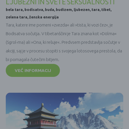
LJUBEZNI IN SVETE SEKSUALNOSTI
bela tara
,
bodisatva
,
buda
,
budizem
,
ljubezen
,
tara
,
tibet
,
zelena tara
,
ženska energija
Tara, katere ime pomeni »zvezda« ali »tista, ki vozi čez«, je
Bodisatva sočutja. V tibetanščini je Tara znana kot »Dölma«
(Sgrol-ma) ali »Ona, ki rešuje«. Predvsem predstavlja sočutje v
akciji, saj je v procesu stopiti s svojega lotosovega prestola, da
bi pomagala čutečim bitjem.
VEČ INFORMACIJ