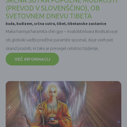
SRČNA SUTRA POPOLNE MODROSTI
(PREVOD V SLOVENŠČINO), OB
SVETOVNEM DNEVU TIBETA
buda
,
budizem
,
srčna sutra
,
tibet
,
tibetanske zastavice
Maka hannya haramita shin gyo – Avalokitešvara Bodisatva je
ob globoki vadbi pradžne paramite spoznal, da je vseh pet
skand praznih, in tako je presegel celotno trpljenje.
VEČ INFORMACIJ