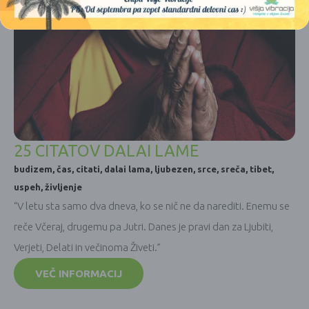
25 CITATOV DALAI LAME
budizem
,
čas
,
citati
,
dalai lama
,
ljubezen
,
srce
,
sreča
,
tibet
,
uspeh
,
življenje
“V letu sta samo dva dneva, ko se nič ne da narediti. Enemu se
reče Včeraj, drugemu pa Jutri. Danes je pravi dan za Ljubiti,
Verjeti, Delati in večinoma Živeti.”
VEČ INFORMACIJ