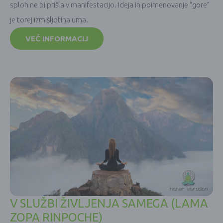
sploh ne bi prišla v manifestacijo. Ideja in poimenovanje “gore”
je torej izmišljotina uma.
VEČ INFORMACIJ
V SLUŽBI ŽIVLJENJA SAMEGA (LAMA
ZOPA RINPOCHE)