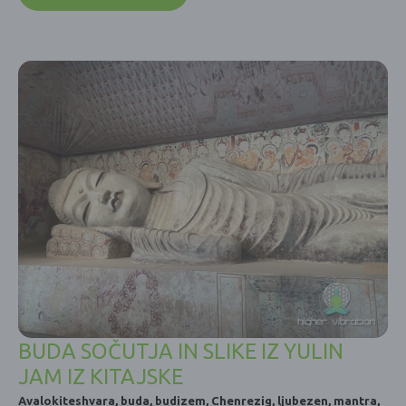
BUDA SOČUTJA IN SLIKE IZ YULIN
JAM IZ KITAJSKE
Avalokiteshvara
,
buda
,
budizem
,
Chenrezig
,
ljubezen
,
mantra
,