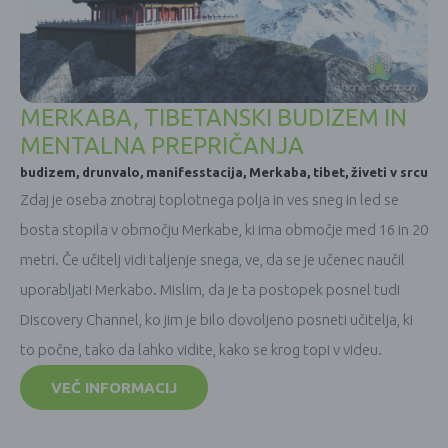
MERKABA, TIBETANSKI BUDIZEM IN
MENTALNA PREPRIČANJA
budizem
,
drunvalo
,
manifesstacija
,
Merkaba
,
tibet
,
živeti v srcu
Zdaj je oseba znotraj toplotnega polja in ves sneg in led se
bosta stopila v območju Merkabe, ki ima območje med 16 in 20
metri. Če učitelj vidi taljenje snega, ve, da se je učenec naučil
uporabljati Merkabo. Mislim, da je ta postopek posnel tudi
Discovery Channel, ko jim je bilo dovoljeno posneti učitelja, ki
to počne, tako da lahko vidite, kako se krog topi v videu.
VEČ INFORMACIJ