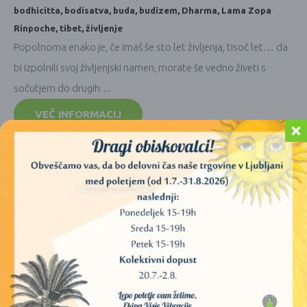
bodhicitta
,
bodisatva
,
buda
,
budizem
,
Dharma
,
Lama Zopa
Rinpoche
,
tibet
,
življenje
Popolnoma enako je, če imaš še sto let življenja, tisoč let… da
bi izpolnili svoj življenjski namen, morate še vedno živeti s
sočutjem do drugih…
VEČ INFORMACIJ