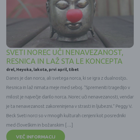
SVETI NOREC UČI NENAVEZANOST,
RESNICA IN LAŽ STA LE KONCEPTA
drel
,
Heyoka
,
lakota
,
prvi april
,
tibet
Danes je dan norca, ali svetega norca, ki se igra z dualnostjo.
Resnica in laž nimata meje med seboj. “Spremeniti tragedijo v
milost je največje darilo norca. Norec uči nenavezanosti, vendar
je ta nenavezanost zakoreninjena v strasti in ljubezni.” Peggy V.
Beck Sveti norci so v mnogih kulturah cenjeni kot posredniki
med človeškim in božanskim […]
VEČ INFORMACIJ