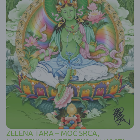
ZELENA TARA – MOČ SRCA,