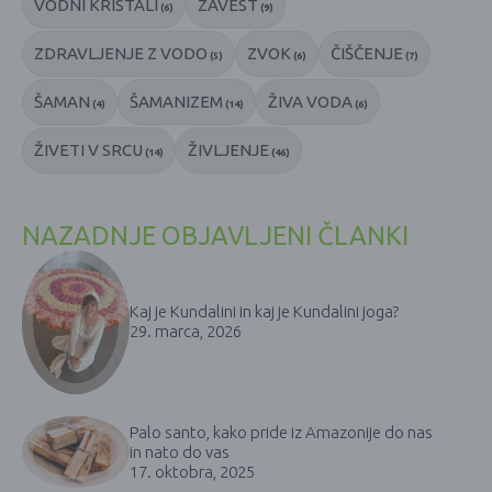
VODNI KRISTALI
ZAVEST
(6)
(9)
ZDRAVLJENJE Z VODO
ZVOK
ČIŠČENJE
(5)
(6)
(7)
ŠAMAN
ŠAMANIZEM
ŽIVA VODA
(4)
(14)
(6)
ŽIVETI V SRCU
ŽIVLJENJE
(14)
(46)
NAZADNJE OBJAVLJENI ČLANKI
Kaj je Kundalini in kaj je Kundalini joga?
29. marca, 2026
Palo santo, kako pride iz Amazonije do nas
in nato do vas
17. oktobra, 2025