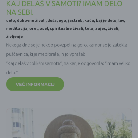
KAJ DELAŠ V SAMOTI? IMAM DELO
NA SEBI.
delo
,
duhovne živali
,
duša
,
ego
,
jastreb
,
kača
,
kaj je delo
,
lev
,
meditacija
,
orel
,
osel
,
spiritualne živali
,
telo
,
zajec
,
živali
,
življenje
Nekega dne se je nekdo povzpel na goro, kamor se je zatekla
puščavnica, ki je meditirala, in jo vprašal:
“Kaj delaš v tolikšni samoti?”, na kar je odgovorila: “Imam veliko
dela.”
VEČ INFORMACIJ