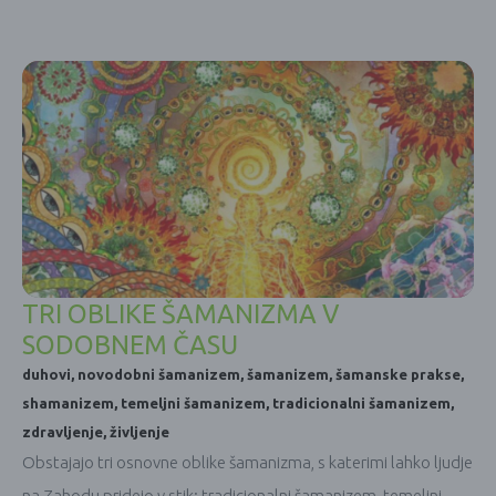
TRI OBLIKE ŠAMANIZMA V
SODOBNEM ČASU
duhovi
,
novodobni šamanizem
,
šamanizem
,
šamanske prakse
,
shamanizem
,
temeljni šamanizem
,
tradicionalni šamanizem
,
zdravljenje
,
življenje
Obstajajo tri osnovne oblike šamanizma, s katerimi lahko ljudje
na Zahodu pridejo v stik: tradicionalni šamanizem, temeljni