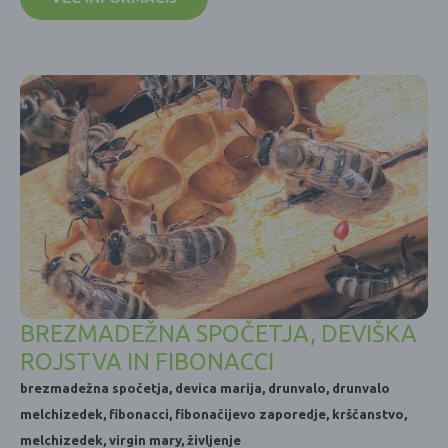
BREZMADEŽNA SPOČETJA, DEVIŠKA
ROJSTVA IN FIBONACCI
brezmadežna spočetja
,
devica marija
,
drunvalo
,
drunvalo
melchizedek
,
fibonacci
,
fibonačijevo zaporedje
,
krščanstvo
,
melchizedek
,
virgin mary
,
življenje