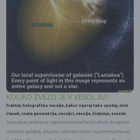
KOLIKO ZVEZD JE V VESOLJU?
fraktal
,
holografsko vesolje
,
kakor zgoraj tako spodaj
,
mini
članek
,
sveta geometrija
,
vesoljci
,
vesolje
,
življenje
,
zvezde
Superjata Laniakea je ogromna kozmična struktura, ki zajema
na tisoče galaksij, vključno z Rimsko cesto. V premeru ima več