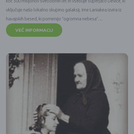
kot 500 milijonov svetlobnih let in vsebuje superjato Device, ki
vključuje našo lokalno skupino galaksij. Ime Laniakea izvira iz
havajskih besed, ki pomenijo “ogromna nebesa”…
VEČ INFORMACIJ