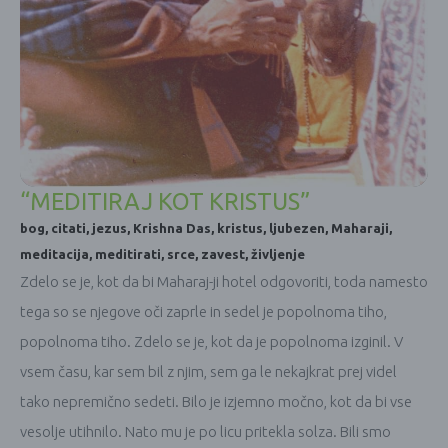
“MEDITIRAJ KOT KRISTUS”
bog
,
citati
,
jezus
,
Krishna Das
,
kristus
,
ljubezen
,
Maharaji
,
meditacija
,
meditirati
,
srce
,
zavest
,
življenje
Zdelo se je, kot da bi Maharaj-ji hotel odgovoriti, toda namesto
tega so se njegove oči zaprle in sedel je popolnoma tiho,
popolnoma tiho. Zdelo se je, kot da je popolnoma izginil. V
vsem času, kar sem bil z njim, sem ga le nekajkrat prej videl
tako nepremično sedeti. Bilo je izjemno močno, kot da bi vse
vesolje utihnilo. Nato mu je po licu pritekla solza. Bili smo