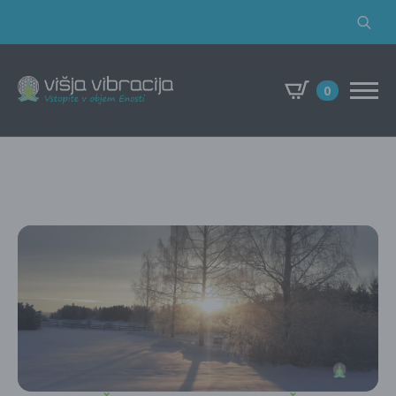
Search
for:
0