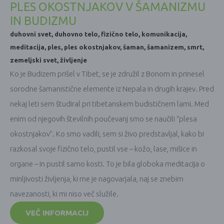
PLES OKOSTNJAKOV V ŠAMANIZMU
IN BUDIZMU
duhovni svet
,
duhovno telo
,
fizično telo
,
komunikacija
,
meditacija
,
ples
,
ples okostnjakov
,
šaman
,
šamanizem
,
smrt
,
zemeljski svet
,
življenje
Ko je Budizem prišel v Tibet, se je združil z Bonom in prinesel
sorodne šamanistične elemente iz Nepala in drugih krajev. Pred
nekaj leti sem študiral pri tibetanskem budističnem lami. Med
enim od njegovih številnih poučevanj smo se naučili “plesa
okostnjakov”. Ko smo vadili, sem si živo predstavljal, kako bi
razkosal svoje fizično telo, pustil vse – kožo, lase, mišice in
organe – in pustil samo kosti. To je bila globoka meditacija o
minljivosti življenja, ki me je nagovarjala, naj se znebim
navezanosti, ki mi niso več služile.
VEČ INFORMACIJ