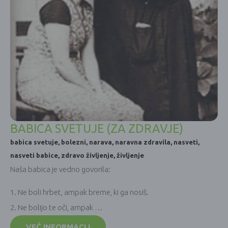
BABICA SVETUJE (ZA ZDRAVJE)
babica svetuje
,
bolezni
,
narava
,
naravna zdravila
,
nasveti
,
nasveti babice
,
zdravo življenje
,
življenje
Naša babica je vedno govorila:
1. Ne boli hrbet, ampak breme, ki ga nosiš.
2. Ne bolijo te oči, ampak …
VEČ INFORMACIJ