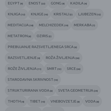
EGYPT
ENOST
GONG
KADILA
(9)
(22)
(4)
(4)
KNJIGA
KNJIGE
KRISTALI
LJUBEZEN
(12)
(10)
(5)
(12)
MEDITACIJA
MELCHIZEDEK
MERKABA
(18)
(19)
(7)
METATRON
OZIRIS
(6)
(5)
PREBUJANJE RAZSVETLJENEGA SRCA
(6)
RAZSVETLJENJE
ROŽA ŽIVLJENJA
(4)
(26)
ROŽE ŽIVLJENJA
SMRT
SRCE
(11)
(15)
(26)
STARODAVNA SKRIVNOST
(10)
STRUKTURIRANA VODA
SVETA GEOMETRIJA
(6)
(24)
THOTH
TIBET
VNEBOVZETJE
VODA
(4)
(13)
(8)
(8)