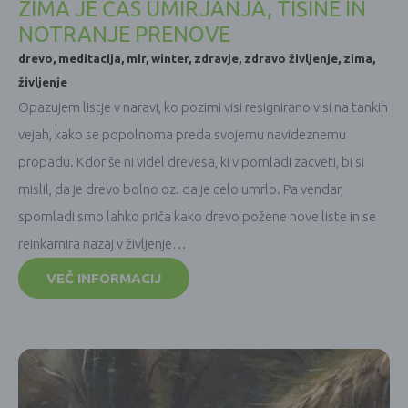
ZIMA JE ČAS UMIRJANJA, TIŠINE IN
NOTRANJE PRENOVE
drevo
,
meditacija
,
mir
,
winter
,
zdravje
,
zdravo življenje
,
zima
,
življenje
Opazujem listje v naravi, ko pozimi visi resignirano visi na tankih
vejah, kako se popolnoma preda svojemu navideznemu
propadu. Kdor še ni videl drevesa, ki v pomladi zacveti, bi si
mislil, da je drevo bolno oz. da je celo umrlo. Pa vendar,
spomladi smo lahko priča kako drevo požene nove liste in se
reinkarnira nazaj v življenje…
VEČ INFORMACIJ