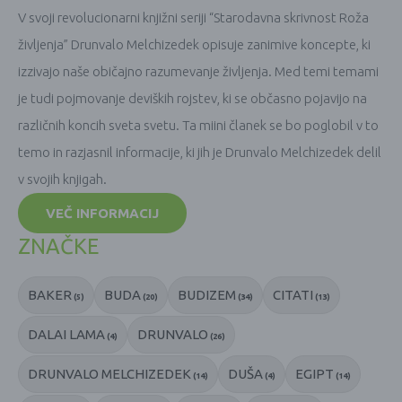
V svoji revolucionarni knjižni seriji “Starodavna skrivnost Roža
življenja” Drunvalo Melchizedek opisuje zanimive koncepte, ki
izzivajo naše običajno razumevanje življenja. Med temi temami
je tudi pojmovanje deviških rojstev, ki se občasno pojavijo na
različnih koncih sveta svetu. Ta miini članek se bo poglobil v to
temo in razjasnil informacije, ki jih je Drunvalo Melchizedek delil
v svojih knjigah.
VEČ INFORMACIJ
ZNAČKE
BAKER
BUDA
BUDIZEM
CITATI
(5)
(20)
(34)
(13)
DALAI LAMA
DRUNVALO
(4)
(26)
DRUNVALO MELCHIZEDEK
DUŠA
EGIPT
(14)
(4)
(14)