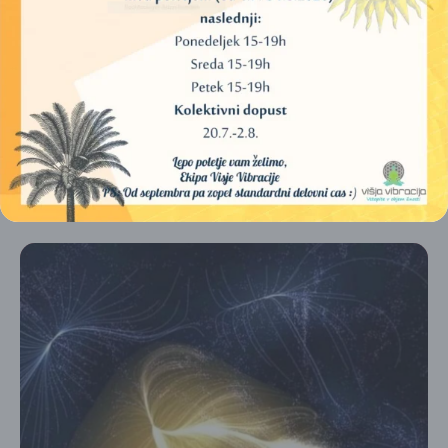
Egipčanska mistična šola je častila Maat kot simbol
uravnovešanja notranjih in zunanjih sil, kar je bil temelj za
dosego duhovne rasti in harmonije. Učenje te mistične šole se
je osredotočalo na odkrivanje resnice v sebi in svetu ter na
uresničevanje pravičnih dejanj v vsakdanjem življenju.
VEČ INFORMACIJ