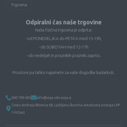
Trgovina
Odpiralni čas naše trgovine
Naša fizična trgovina je odprta:
- od PONEDELJKA do PETKA med 15-19h,
- ob SOBOTAH med 12-17h
- ob nedeljah in praznikih prazniki zaprto.
Prostore pa lahko najamete za vaše dogodke kadarkoli.
040 789 683
info@visja-vibracija.si
Cesta Andreja Bitenca 68, Ljubljana (končna avtobusna postaja LPP
7-Pržan)