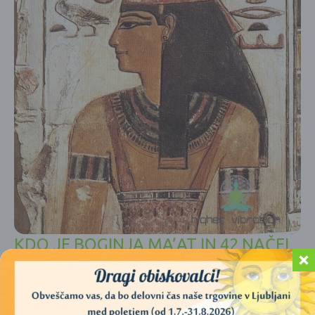
KDO JE BOGINJA MA’AT IN 42 NAČEL
SRCA STAREGA EGIPTA
čiščenje
,
egipčanska ezoterika
,
egipt
,
egypt
,
enost
,
etika
,
greh
,
Ma'at
,
meditacija
,
morala
,
smrt
,
zakoni
,
življenje