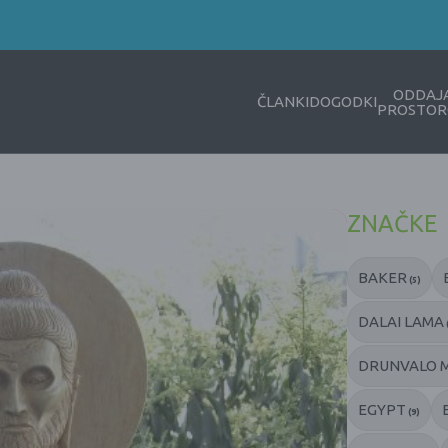
ODDAJ
ČLANKI
DOGODKI
PROSTOR
ZNAČKE
BAKER
(5)
DALAI LAMA
DRUNVALO 
EGYPT
(9)