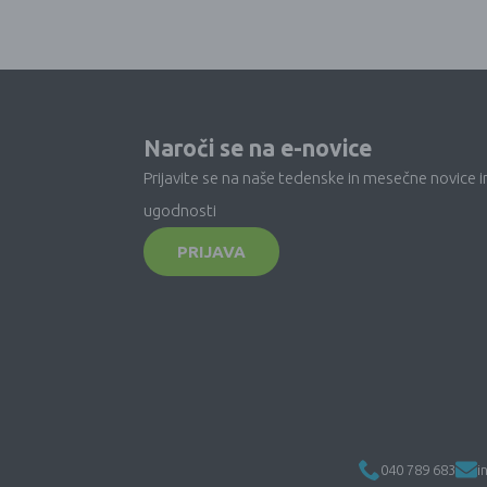
Naroči se na e-novice
Prijavite se na naše tedenske in mesečne novice i
ugodnosti
PRIJAVA
040 789 683
i