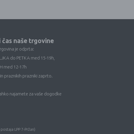
i čas naše trgovine
trgovina je odprta:
LJKA do PETKA med 15-19h,
H med 12-17h
in praznikih prazniki zaprto.
lahko najamete za vaše dogodke
 postaja LPP 7-Pržan)