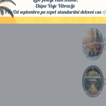
1
D
p
2
Š
p
2
S
2