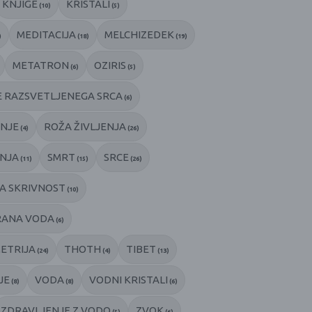
KNJIGE
KRISTALI
(10)
(5)
MEDITACIJA
MELCHIZEDEK
)
(18)
(19)
METATRON
OZIRIS
(6)
(5)
 RAZSVETLJENEGA SRCA
(6)
NJE
ROŽA ŽIVLJENJA
(4)
(26)
ENJA
SMRT
SRCE
(11)
(15)
(26)
A SKRIVNOST
(10)
RANA VODA
(6)
ETRIJA
THOTH
TIBET
(24)
(4)
(13)
JE
VODA
VODNI KRISTALI
(8)
(8)
(6)
ZDRAVLJENJE Z VODO
ZVOK
(5)
(6)