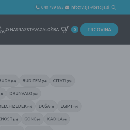
040 789 683
info@visja-vibracija.si
Search
for:
A
TRGOVINA
O NAS
RAZSTAVA
ZALOŽBA
0
OV
BUDA
BUDIZEM
CITATI
(20)
(34)
(13)
DRUNVALO
(4)
(26)
MELCHIZEDEK
DUŠA
EGIPT
(14)
(4)
(14)
ENOST
GONG
KADILA
(22)
(4)
(4)