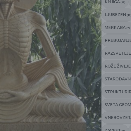
KNJIGA
(12)
LJUBEZEN
(12
MERKABA
(7)
PREBUJANJE
RAZSVETLJE
ROŽE ŽIVLJ
STARODAVN
STRUKTURI
SVETA GEOM
VNEBOVZET
ZAVEST
(9)