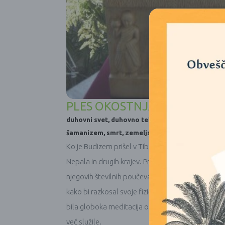
PLES OKOSTNJAKOV V ŠAMA
duhovni svet
,
duhovno telo
,
fizično telo
,
komunik
šamanizem
,
smrt
,
zemeljski svet
,
življenje
Ko je Budizem prišel v Tibet, se je združil z Bon
Nepala in drugih krajev. Pred nekaj leti sem štu
njegovih številnih poučevanj smo se naučili “plesa
kako bi razkosal svoje fizično telo, pustil vse – ko
bila globoka meditacija o minljivosti življenja, ki
več služile.