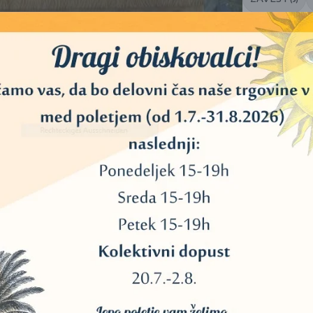
ČIŠČENJE
(7)
ŽIVA VODA
(6
NAZADNJ
NIZMU IN BUDIZMU
K
acija
,
meditacija
,
ples
,
ples okostnjakov
,
šaman
,
2
om in prinesel sorodne šamanistične elemente iz
diral pri tibetanskem budističnem lami. Med enim od
P
n
 okostnjakov”. Ko smo vadili, sem si živo predstavljal,
1
žo, lase, mišice in organe – in pustil samo kosti. To je
K
 me je nagovarjala, naj se znebim navezanosti, ki mi niso
I
B