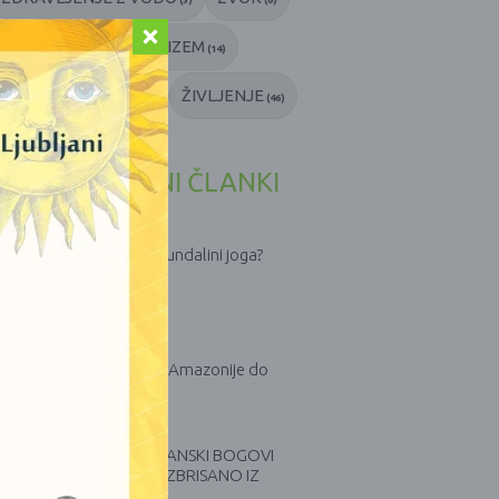
ŠAMAN
ŠAMANIZEM
(4)
(14)
ŽIVETI V SRCU
ŽIVLJENJE
)
(14)
(46)
E OBJAVLJENI ČLANKI
aj je Kundalini in kaj je Kundalini joga?
9. marca, 2026
alo santo, kako pride iz Amazonije do
as in nato do vas
7. oktobra, 2025
DO SO V RESNICI EGIPČANSKI BOGOVI
N BOGINJE TER KAJ JE IZBRISANO IZ
IBLIJE