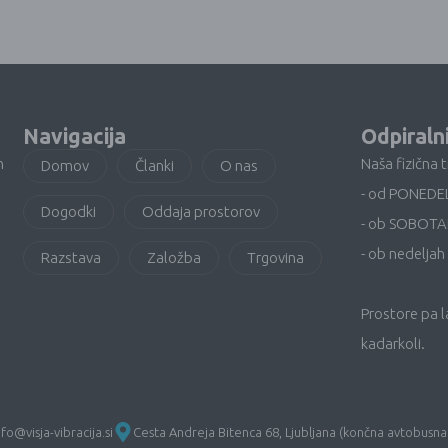
Navigacija
Odpiraln
n
Naša fizična 
Domov
Članki
O nas
- od PONEDE
Dogodki
Oddaja prostorov
- ob SOBOTA
- ob nedeljah 
Razstava
Založba
Trgovina
Prostore pa 
kadarkoli.
nfo@visja-vibracija.si
Cesta Andreja Bitenca 68, Ljubljana (končna avtobusna