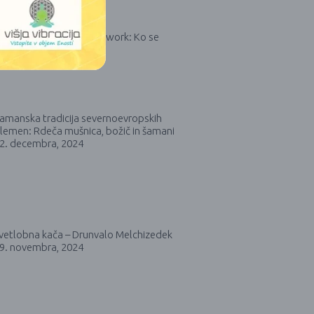
2. oktobra, 2025
elo s senco ali Shadow work: Ko se
ogledaš v ogledalo
7. julija, 2025
amanska tradicija severnoevropskih
lemen: Rdeča mušnica, božič in šamani
2. decembra, 2024
vetlobna kača – Drunvalo Melchizedek
9. novembra, 2024