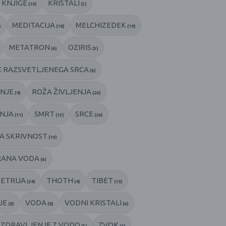
KNJIGE
KRISTALI
(10)
(5)
MEDITACIJA
MELCHIZEDEK
)
(18)
(19)
METATRON
OZIRIS
(6)
(5)
 RAZSVETLJENEGA SRCA
(6)
NJE
ROŽA ŽIVLJENJA
(4)
(26)
ENJA
SMRT
SRCE
(11)
(15)
(26)
A SKRIVNOST
(10)
RANA VODA
(6)
ETRIJA
THOTH
TIBET
(24)
(4)
(13)
JE
VODA
VODNI KRISTALI
(8)
(8)
(6)
ZDRAVLJENJE Z VODO
ZVOK
(5)
(6)