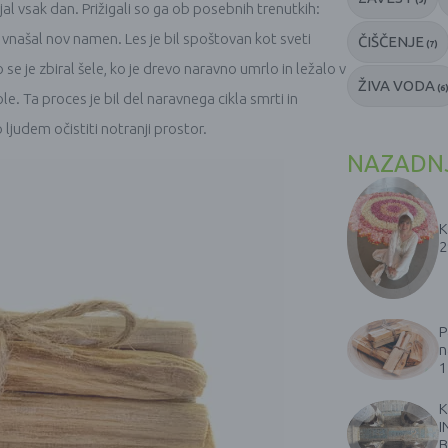
al vsak dan. Prižigali so ga ob posebnih trenutkih:
or vnašal nov namen. Les je bil spoštovan kot sveti
ČIŠČENJE
(7)
 se je zbiral šele, ko je drevo naravno umrlo in ležalo v
ŽIVA VODA
(6
le. Ta proces je bil del naravnega cikla smrti in
judem očistiti notranji prostor.
NAZADNJ
K
2
P
n
1
K
I
B