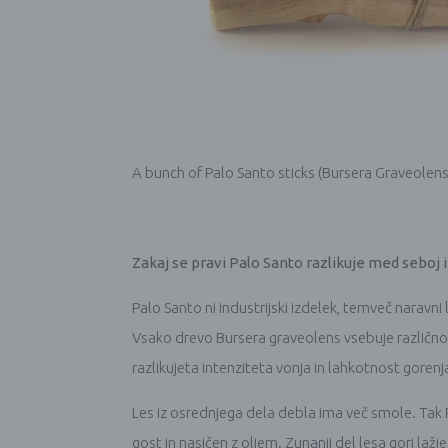
A bunch of Palo Santo sticks (Bursera Graveolen
Zakaj se pravi Palo Santo razlikuje med seboj 
Palo Santo ni industrijski izdelek, temveč naravni l
Vsako drevo Bursera graveolens vsebuje različno k
razlikujeta intenziteta vonja in lahkotnost gorenj
Les iz osrednjega dela debla ima več smole. Tak P
gost in nasičen z oljem. Zunanji del lesa gori lažj