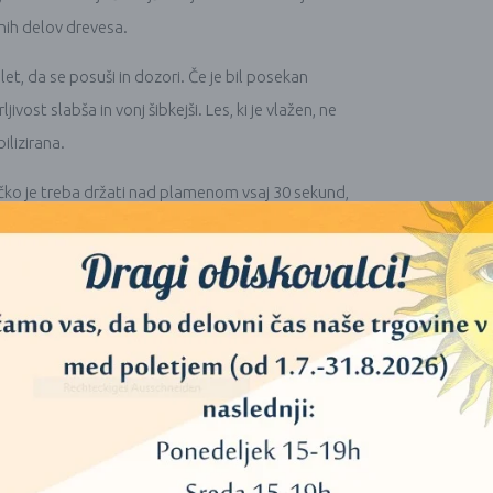
nih delov drevesa.
let, da se posuši in dozori. Če je bil posekan
vost slabša in vonj šibkejši. Les, ki je vlažen, ne
ilizirana.
ličko je treba držati nad plamenom vsaj 30 sekund,
sprosti aromatične molekule. Če se Palo Santo hitro
ravi, ampak da vsebuje drugačno razmerje med lesom in
evesa ima svoj značaj, enako kot vsak človek svojo
pristnosti, ne napaka izdelka.