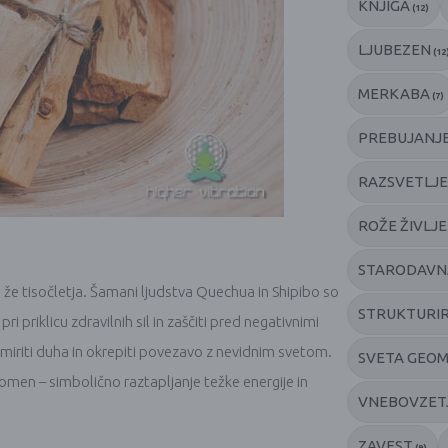
KNJIGA
(12)
LJUBEZEN
(12
MERKABA
(7)
PREBUJANJE
RAZSVETLJE
ROŽE ŽIVLJ
STARODAVN
 že tisočletja. Šamani ljudstva Quechua in Shipibo so
STRUKTURI
ri priklicu zdravilnih sil in zaščiti pred negativnimi
 umiriti duha in okrepiti povezavo z nevidnim svetom.
SVETA GEOM
pomen – simbolično raztapljanje težke energije in
VNEBOVZET
ZAVEST
(9)