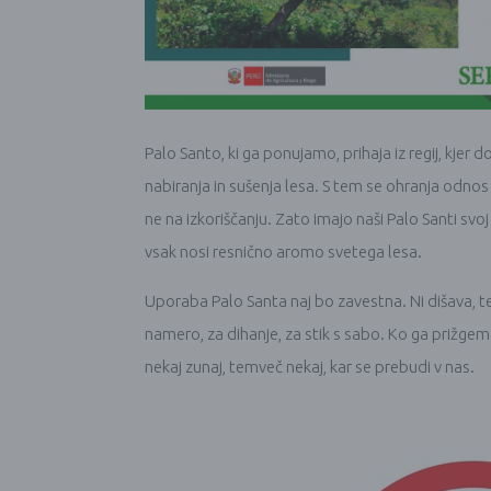
Palo Santo, ki ga ponujamo, prihaja iz regij, kje
nabiranja in sušenja lesa. S tem se ohranja odno
ne na izkoriščanju. Zato imajo naši Palo Santi svoj
vsak nosi resnično aromo svetega lesa.
Uporaba Palo Santa naj bo zavestna. Ni dišava, 
namero, za dihanje, za stik s sabo. Ko ga prižgem
nekaj zunaj, temveč nekaj, kar se prebudi v nas.