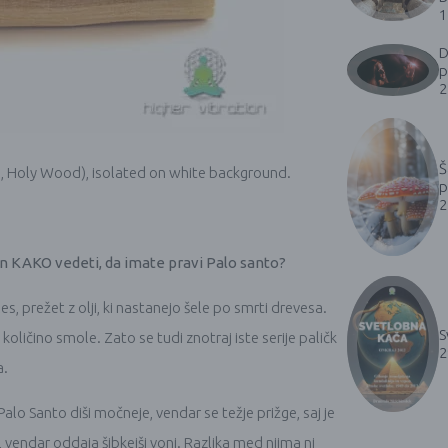
1
D
p
2
Š
s, Holy Wood), isolated on white background.
p
2
in KAKO vedeti, da imate pravi Palo santo?
es, prežet z olji, ki nastanejo šele po smrti drevesa.
S
oličino smole. Zato se tudi znotraj iste serije paličk
2
a.
alo Santo diši močneje, vendar se težje prižge, saj je
e, vendar oddaja šibkejši vonj. Razlika med njima ni