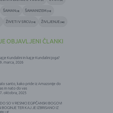
ŠAMAN
ŠAMANIZEM
(4)
(14)
ŽIVETI V SRCU
ŽIVLJENJE
)
(14)
(46)
E OBJAVLJENI ČLANKI
aj je Kundalini in kaj je Kundalini joga?
9. marca, 2026
alo santo, kako pride iz Amazonije do
as in nato do vas
7. oktobra, 2025
DO SO V RESNICI EGIPČANSKI BOGOVI
N BOGINJE TER KAJ JE IZBRISANO IZ
IBLIJE