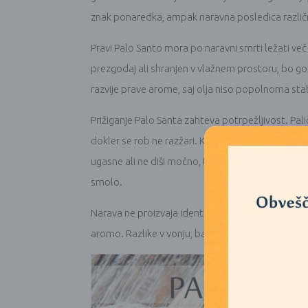
znak ponaredka, ampak naravna posledica različ
Pravi Palo Santo mora po naravni smrti ležati več 
prezgodaj ali shranjen v vlažnem prostoru, bo gorlji
razvije prave arome, saj olja niso popolnoma stab
Prižiganje Palo Santa zahteva potrpežljivost. Pa
dokler se rob ne razžari. Ko plamen ugasne, dim 
ugasne ali ne diši močno, to ne pomeni, da ni p
smolo.
Narava ne proizvaja identičnih kosov. Vsak del dr
aromo. Razlike v vonju, barvi in gorenju so dokaz 