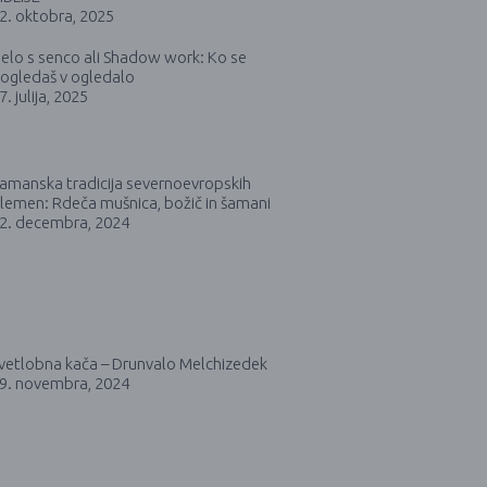
2. oktobra, 2025
elo s senco ali Shadow work: Ko se
ogledaš v ogledalo
7. julija, 2025
amanska tradicija severnoevropskih
lemen: Rdeča mušnica, božič in šamani
2. decembra, 2024
vetlobna kača – Drunvalo Melchizedek
9. novembra, 2024