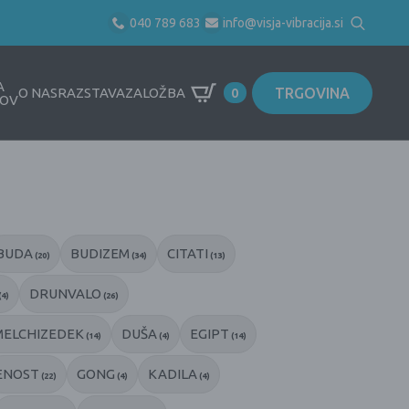
040 789 683
info@visja-vibracija.si
Search
for:
A
TRGOVINA
O NAS
RAZSTAVA
ZALOŽBA
0
OV
BUDA
BUDIZEM
CITATI
(20)
(34)
(13)
DRUNVALO
(4)
(26)
MELCHIZEDEK
DUŠA
EGIPT
(14)
(4)
(14)
ENOST
GONG
KADILA
(22)
(4)
(4)