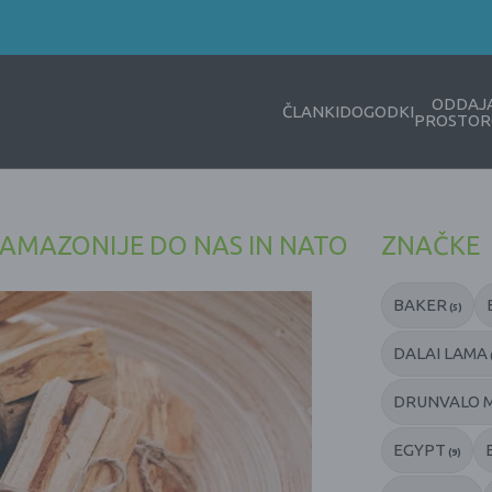
ODDAJ
ČLANKI
DOGODKI
PROSTOR
Z AMAZONIJE DO NAS IN NATO
ZNAČKE
BAKER
(5)
DALAI LAMA
DRUNVALO 
EGYPT
(9)