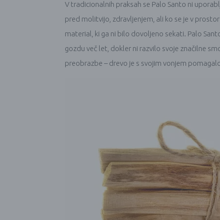
V tradicionalnih praksah se Palo Santo ni uporablj
pred molitvijo, zdravljenjem, ali ko se je v prost
material, ki ga ni bilo dovoljeno sekati. Palo Santo
gozdu več let, dokler ni razvilo svoje značilne smo
preobrazbe – drevo je s svojim vonjem pomagalo l