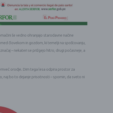
r domačini še vedno ohranjajo starodavne načine
s med človekom in gozdom, ki temelji na spoštovanju,
 značaj – nekateri se prižgejo hitro, drugi počasneje, a
temveč orodje. Dim tega lesa odpira prostor za
o, naj bo to dejanje prisotnosti – spomin, da sveto ni