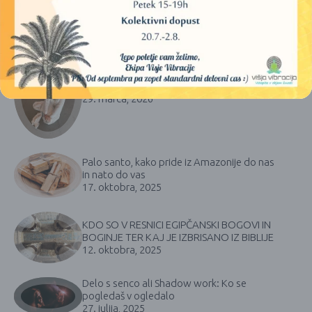
NAZADNJE OBJAVLJENI ČLANKI
Kaj je Kundalini in kaj je Kundalini joga?
29. marca, 2026
Palo santo, kako pride iz Amazonije do nas
in nato do vas
17. oktobra, 2025
KDO SO V RESNICI EGIPČANSKI BOGOVI IN
BOGINJE TER KAJ JE IZBRISANO IZ BIBLIJE
12. oktobra, 2025
Delo s senco ali Shadow work: Ko se
pogledaš v ogledalo
27. julija, 2025