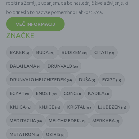
roditi na Zemlji, z upanjem, da bo naslednjič živela življenje, ki
bo prineslo to nadvse pomembno Lahkost Srca.
VEČ INFORMACIJ
ZNAČKE
BAKER
BUDA
BUDIZEM
CITATI
(5)
(20)
(34)
(13)
DALAI LAMA
DRUNVALO
(4)
(26)
DRUNVALO MELCHIZEDEK
DUŠA
EGIPT
(14)
(4)
(14)
EGYPT
ENOST
GONG
KADILA
(9)
(22)
(4)
(4)
KNJIGA
KNJIGE
KRISTALI
LJUBEZEN
(12)
(10)
(5)
(12)
MEDITACIJA
MELCHIZEDEK
MERKABA
(18)
(19)
(7)
METATRON
OZIRIS
(6)
(5)