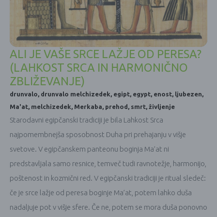
ALI JE VAŠE SRCE LAŽJE OD PERESA?
(LAHKOST SRCA IN HARMONIČNO
ZBLIŽEVANJE)
drunvalo
,
drunvalo melchizedek
,
egipt
,
egypt
,
enost
,
ljubezen
,
Ma'at
,
melchizedek
,
Merkaba
,
prehod
,
smrt
,
življenje
Starodavni egipčanski tradiciji je bila Lahkost Srca
najpomembnejša sposobnost Duha pri prehajanju v višje
svetove. V egipčanskem panteonu boginja Ma’at ni
predstavljala samo resnice, temveč tudi ravnotežje, harmonijo,
poštenost in kozmični red. V egipčanski tradiciji je ritual sledeč:
če je srce lažje od peresa boginje Ma’at, potem lahko duša
nadaljuje pot v višje sfere. Če ne, potem se mora duša ponovno