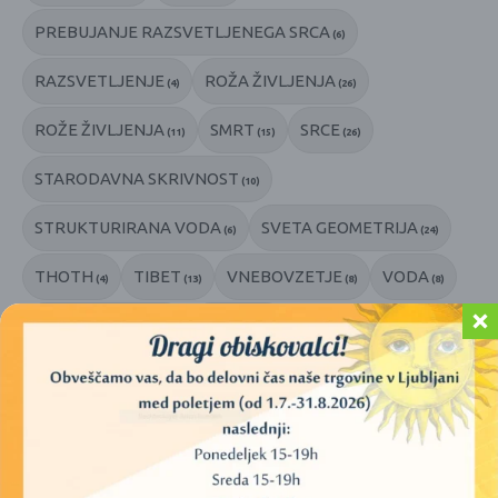
PREBUJANJE RAZSVETLJENEGA SRCA
(6)
RAZSVETLJENJE
ROŽA ŽIVLJENJA
(4)
(26)
ROŽE ŽIVLJENJA
SMRT
SRCE
(11)
(15)
(26)
STARODAVNA SKRIVNOST
(10)
STRUKTURIRANA VODA
SVETA GEOMETRIJA
(6)
(24)
THOTH
TIBET
VNEBOVZETJE
VODA
(4)
(13)
(8)
(8)
VODNI KRISTALI
ZAVEST
(6)
(9)
ZDRAVLJENJE Z VODO
ZVOK
ČIŠČENJE
(5)
(6)
(7)
ŠAMAN
ŠAMANIZEM
ŽIVA VODA
(4)
(14)
(6)
ŽIVETI V SRCU
ŽIVLJENJE
(14)
(46)