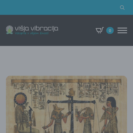
Search
for:
0